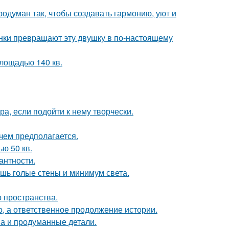
одуман так, чтобы создавать гармонию, уют и
ки превращают эту двушку в по-настоящему
лощадью 140 кв.
а, если подойти к нему творчески.
чем предполагается.
ю 50 кв.
антности.
ишь голые стены и минимум света.
о пространства.
о, а ответственное продолжение истории.
она и продуманные детали.