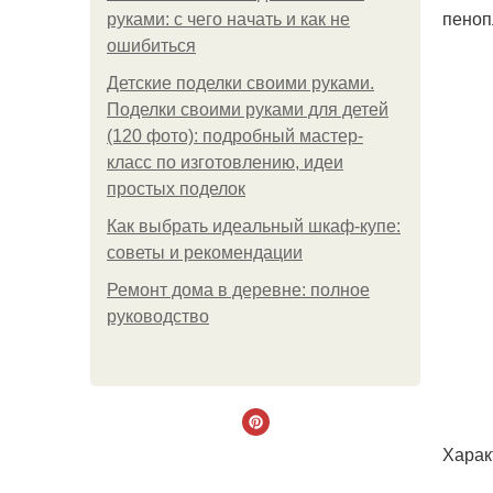
пеноп
руками: с чего начать и как не
ошибиться
Детские поделки своими руками.
Поделки своими руками для детей
(120 фото): подробный мастер-
класс по изготовлению, идеи
простых поделок
Как выбрать идеальный шкаф-купе:
советы и рекомендации
Ремонт дома в деревне: полное
руководство
Харак