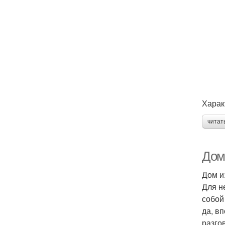
Харак
читат
Дом
Дом и
Для н
собой
да, в
разго