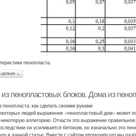
теристики пенопласта.
ь дальше →
 из пенопластовых блоков. Дома из пено
з пенопласта: как сделать своими руками
екоторых людей выражение «пенопластовый дом» может п
 некоторую аллегорию. Отчасти это выражение правильное, 
последствии он усиливается бетоном, но изначально это пен
вор в данной статье. Вместе с сайтом stroisovety.org мы р