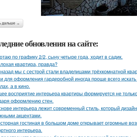
ь дальше →
ледние обновления на сайте:
отаю по графику 2/2, сыну четыре года, ходит в садик.
лохая квартира, правда?
 назад мы с сестрой стали владелицами трёхкомнатной квар
и для оформления гардеробной иногда проще всего искать 
ах, а в кино.
ее восприятие интерьера квартиры формируется не только 
даря оформлению стен.
снове интерьера лежит современный стиль, который дизайн
жными акцентами.
сторная гостиная в большом доме открывает огромные воз
ртного интерьера.