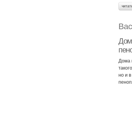
читат
Вас
Дом
пен
Дома 
таког
но и 
пеноп