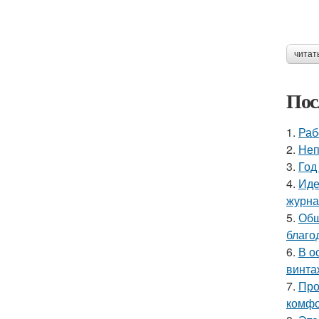
читат
Пос
1.
Раб
2.
Неп
3.
Год
4.
Иде
журнал
5.
Общ
благо
6.
В о
винта
7.
Про
комфо