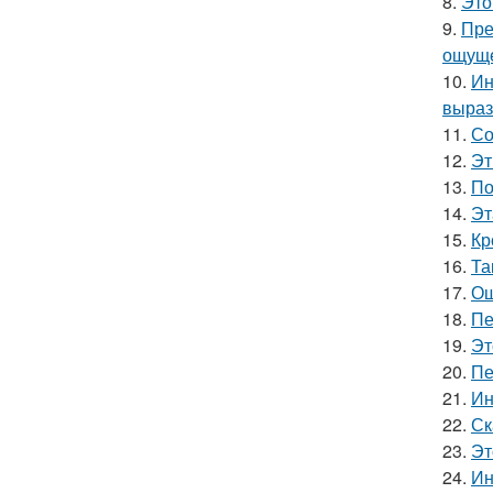
8.
Это
9.
Пре
ощуще
10.
Ин
выраз
11.
Со
12.
Эт
13.
По
14.
Эт
15.
Кр
16.
Та
17.
Ош
18.
Пе
19.
Эт
20.
Пе
21.
Ин
22.
Ск
23.
Эт
24.
Ин