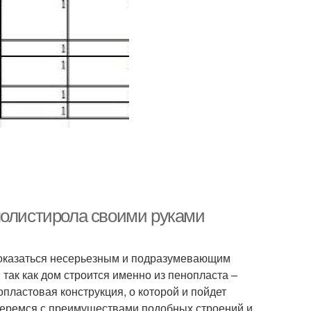
полистирола своими руками
оказаться несерьезным и подразумевающим
так как дом строится именно из пенопласта –
опластовая конструкция, о которой и пойдет
азберемся с преимуществами подобных строений и