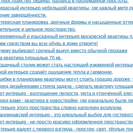
 пространство тишины, баланса и продуманной простоты.
красный интерьер небольшой квартиры, где каждый метр пр
ние завершённости.
тересная планировка, арочные формы и насыщенные оттен
ительное и цельное пространство.
временный и изысканный интерьер московской квартиры п
им средством вы всю обувь в доме отмоете!
чему выбирают срочный выкуп вместо обычной продажи
а квартира площадью 70 кв.
ошечный столик может стать настоящей изюминкой интерьер
кой интерьер создаёт ощущение тепла и гармонии.
ибки в планировке квартиры могут стоить гораздо дороже, 
ред дизайнерами стояла задача - сделать квартиру площадь
от интерьер - воплощение легкости, уюта и утончённой элег
ред вами - квартира в новостройке, где изначально были л
терьер этого пространства словно наполнен воздухом.
андинавский интерьер - это идеальный выбор для гостевог
от интерьер - не просто красиво оформленное пространств
терьер радует с первого взгляда - простор, свет, тёплые т