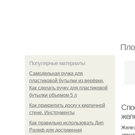
Пло
Популярные материалы
Самодельная ручка для
пластиковой бутылки из верёвки.
Как сделать ручку для пластиковой
бутылки объемом 5 л
Как прикрепить доску к кирпичной
Спо
стене. Инструменты
жел
Как правильно использовать Дип
Желез
Рилиф для достижения
армат