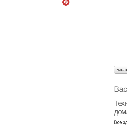
читат
Вас
Тех
дом
Все з