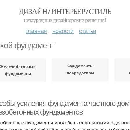
ДИЗАЙН / ИНТЕРЬЕР / СТИЛЬ
незаурядные дизайнерские решения!
главная
новости
статьи
хой фундамент
Фундаменты
Железобетонные
посредством
фундаменты
обустройства
собы усиления фундамента частного дом
езобетонных фундаментов
обетонные фундаменты могут быть монолитными (сделанны
урным каркасом) либо сборными (возведенными из блочных