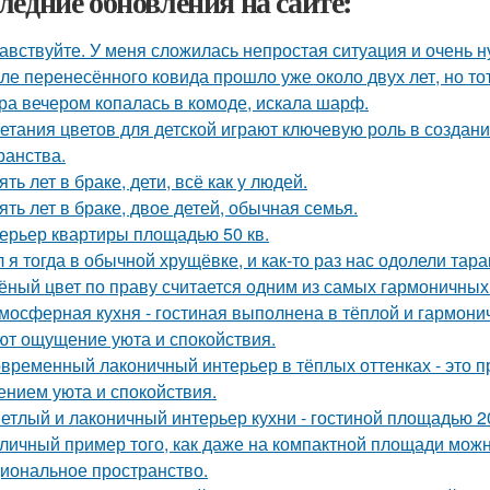
ледние обновления на сайте:
авствуйте. У меня сложилась непростая ситуация и очень 
ле перенесённого ковида прошло уже около двух лет, но тот
ра вечером копалась в комоде, искала шарф.
етания цветов для детской играют ключевую роль в создан
ранства.
ять лет в браке, дети, всё как у людей.
ять лет в браке, двое детей, обычная семья.
ерьер квартиры площадью 50 кв.
 я тогда в обычной хрущёвке, и как-то раз нас одолели тара
ёный цвет по праву считается одним из самых гармоничных
мосферная кухня - гостиная выполнена в тёплой и гармонич
ют ощущение уюта и спокойствия.
временный лаконичный интерьер в тёплых оттенках - это п
нием уюта и спокойствия.
етлый и лаконичный интерьер кухни - гостиной площадью 20
личный пример того, как даже на компактной площади можн
иональное пространство.