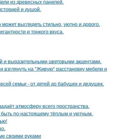
ели из древесных панелей.
историей и душой.
 может выглядеть стильно, уютно и дорого.
гантности и тонкого вкуса.
ой и выразительными цветовыми акцентами.
ми взглянуть на "Живую" расстановку мебели и
всей семьи - от детей до бабушек и дедушек.
задаёт атмосферу всего пространства.
т быть по-настоящему тёплым и уютным.
ью!
во.
оме своими руками