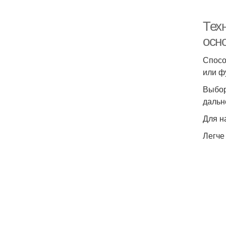
Тех
осн
Спосо
или ф
Выбор
дальн
Для н
Легче