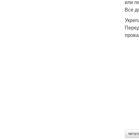
или п
Все д
Укреп
Перед
прова
читат