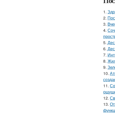
Пос
1.
Здр
2.
Пос
3.
Вче
4.
Соч
прост
5.
Дес
6.
Дес
7.
Инт
8.
Жил
9.
Зел
10.
Ат
созда
11.
Со
ощуще
12.
Св
13.
От
функц