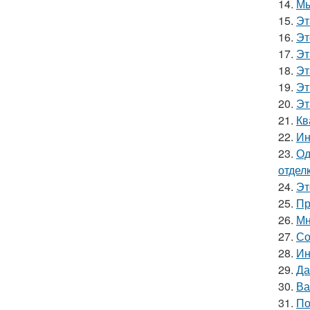
14.
Мы
15.
Эт
16.
Эт
17.
Эт
18.
Эт
19.
Эт
20.
Эт
21.
Кв
22.
Ин
23.
Од
отделк
24.
Эт
25.
Пр
26.
Мн
27.
Со
28.
Ин
29.
Да
30.
Ва
31.
По