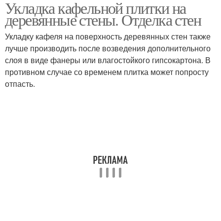
Укладка кафельной плитки на
Плитка на жидкие
Плитки на деревянную
деревянные стены. Отделка стен
гвозди
стену
Укладку кафеля на поверхность деревянных стен также
лучше производить после возведения дополнительного
слоя в виде фанеры или влагостойкого гипсокартона. В
Керамическая плитка
Основа под плитку
противном случае со временем плитка может попросту
отпасть.