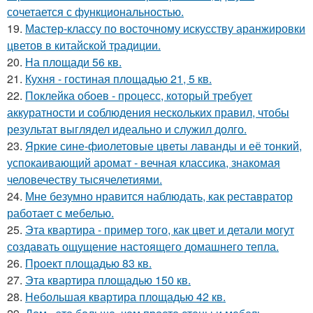
сочетается с функциональностью.
19.
Мастер-классу по восточному искусству аранжировки
цветов в китайской традиции.
20.
На площади 56 кв.
21.
Кухня - гостиная площадью 21, 5 кв.
22.
Поклейка обоев - процесс, который требует
аккуратности и соблюдения нескольких правил, чтобы
результат выглядел идеально и служил долго.
23.
Яркие сине-фиолетовые цветы лаванды и её тонкий,
успокаивающий аромат - вечная классика, знакомая
человечеству тысячелетиями.
24.
Мне безумно нравится наблюдать, как реставратор
работает с мебелью.
25.
Эта квартира - пример того, как цвет и детали могут
создавать ощущение настоящего домашнего тепла.
26.
Проект площадью 83 кв.
27.
Эта квартира площадью 150 кв.
28.
Небольшая квартира площадью 42 кв.