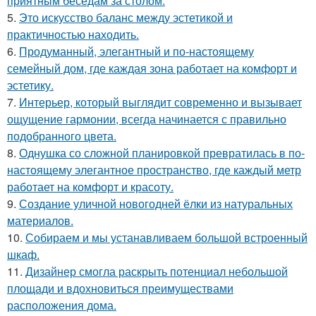
приятным беседам за столом.
5.
Это искусство баланс между эстетикой и
практичностью находить.
6.
Продуманный, элегантный и по-настоящему
семейный дом, где каждая зона работает на комфорт и
эстетику.
7.
Интерьер, который выглядит современно и вызывает
ощущение гармонии, всегда начинается с правильно
подобранного цвета.
8.
Однушка со сложной планировкой превратилась в по-
настоящему элегантное пространство, где каждый метр
работает на комфорт и красоту.
9.
Создание уличной новогодней ёлки из натуральных
материалов.
10.
Собираем и мы устанавливаем большой встроенный
шкаф.
11.
Дизайнер смогла раскрыть потенциал небольшой
площади и вдохновиться преимуществами
расположения дома.