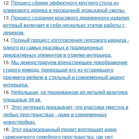
12.
Процесс сборки эффектного круглого стола из
оливкового дерева и прозрачной эпоксидной смолы.
13.
Процесс создания красивого деревянного изделия,
который включает в себя несколько этапов работы с
деревом.
14.
Полный процесс изготовления гипсового карниза -
одного из самых красивых и традиционных
декоративных элементов в отделке интерьера.
15.
Мы демонстрируем впечатляющее преображение
старого комода, превращая его из устаревшего
предмета мебели в стильный и современный акцент
интерьера.
16.
Небольшая, но продуманная до деталей квартира
площадью 36 кв.
17.
Этот интерьер доказывает, что классика уместна в
любых пространствах - даже в современных
новостройках.
18.
Этот реализованный проект воплощает идею
гармоничного семейного пространства, где уют