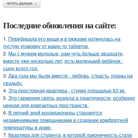
читать дальше →
Последние обновления на сайте:
1.
Перебирала его вещи и в рюкзаке наткнулась на
пустую упаковку от каких-то таблеток.
2.
Мы с мужем молодые, нам чуть больше двадцати,
вместе уже несколько лет, есть маленький ребёнок -
сыну всего год.
3.
Два года мы были вместе - любовь, страсть, планы на
свадьбу.
4.
Эта просторная квартира - студия площадью 63 кв.
5.
Это гармония света, воздуха и практичности, особенно
ценная для компактных пространств.
6.
В летний зной кондиционеры становятся
незаменимыми помощниками в создании комфортной
температуры в доме.
7.
Квартира для студента, в которой лаконичность стала