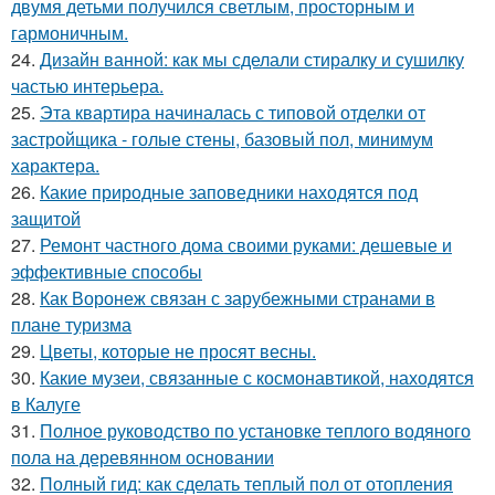
двумя детьми получился светлым, просторным и
гармоничным.
24.
Дизайн ванной: как мы сделали стиралку и сушилку
частью интерьера.
25.
Эта квартира начиналась с типовой отделки от
застройщика - голые стены, базовый пол, минимум
характера.
26.
Какие природные заповедники находятся под
защитой
27.
Ремонт частного дома своими руками: дешевые и
эффективные способы
28.
Как Воронеж связан с зарубежными странами в
плане туризма
29.
Цветы, которые не просят весны.
30.
Какие музеи, связанные с космонавтикой, находятся
в Калуге
31.
Полное руководство по установке теплого водяного
пола на деревянном основании
32.
Полный гид: как сделать теплый пол от отопления