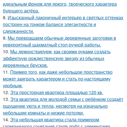
идеальным фоном для яркого, творческого характера
будущего актёра.
8.
Изысканный лаконичный интерьер в светлых оттенках
построен на тонком балансе элегантности и
сдержанности.
9.
Мы превращаем обычные деревянные заготовки в
невероятный шахматный стол ручной работы.
10.
Мы демонстрируем, как своими руками создать
эффектную рождественскую звезду из обычных
деревянных брусков.
11.
Пример того, как даже небольшое пространство
может заиграть характером и стать по-настоящему
удобным.
12.
Эта просторная квартира площадью 120 кв.
13.
Эта квартира для молодой семьи с ребёнком создаёт
ощущение уюта и тепла, несмотря на изначально
небольшие комнаты и низкие потолки.
14.
Эта небольшая квартира стала примером
гармоничного сочетания стиля лофт с элементами