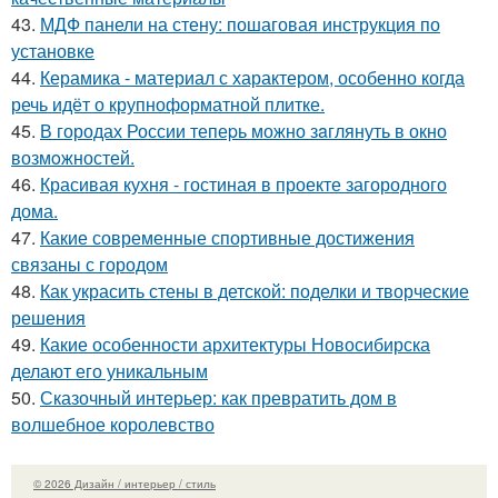
43.
МДФ панели на стену: пошаговая инструкция по
установке
44.
Керамика - материал с характером, особенно когда
речь идёт о крупноформатной плитке.
45.
В городах России тепеpь можно зaглянуть в окно
возмoжностей.
46.
Красивая кухня - гостиная в проекте загородного
дома.
47.
Какие современные спортивные достижения
связаны с городом
48.
Как украсить стены в детской: поделки и творческие
решения
49.
Какие особенности архитектуры Новосибирска
делают его уникальным
50.
Сказочный интерьер: как превратить дом в
волшебное королевство
© 2026 Дизайн / интерьер / стиль