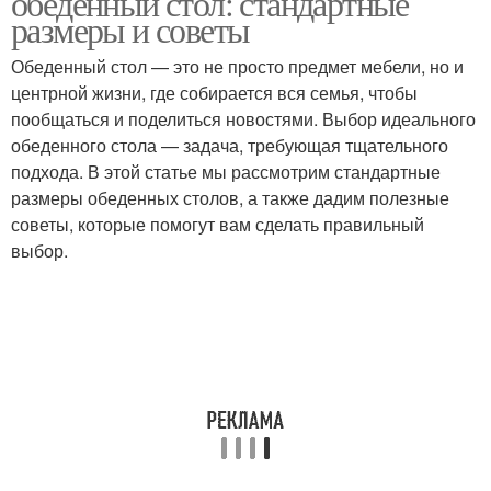
обеденный стол: стандартные
размеры и советы
Обеденный стол — это не просто предмет мебели, но и
Стол для большого
центрной жизни, где собирается вся семья, чтобы
Стол в зависимости
количества
пообщаться и поделиться новостями. Выбор идеального
обеденного стола — задача, требующая тщательного
подхода. В этой статье мы рассмотрим стандартные
размеры обеденных столов, а также дадим полезные
Кухонный стол
Овальные столы
советы, которые помогут вам сделать правильный
выбор.
Круглые столы
Человек за столом
Пространство для
Барный стол
стола