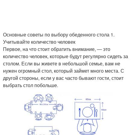
Стол на комфорт
Сидения за столом
Основные советы по выбору обеденного стола 1.
Учитывайте количество человек
Первое, на что стоит обратить внимание, — это
Стол к интерьеру
Стол под особенности
количество человек, которые будут регулярно сидеть за
столом. Если вы живете в небольшой семье, вам не
нужен огромный стол, который займет много места. С
другой стороны, если у вас часто бывают гости, стоит
выбрать стол побольше.
Стол от высоты
Стол для взрослого
Стол для работы
Стол для учебы