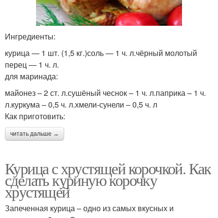
Ингредиенты:
курица — 1 шт. (1,5 кг.)соль — 1 ч. л.чёрный молотый
перец — 1 ч. л.
для маринада:
майонез – 2 ст. л.сушёный чеснок – 1 ч. л.паприка – 1 ч.
л.куркума – 0,5 ч. л.хмели-сунели – 0,5 ч. л
Как приготовить:
читать дальше →
Курица с хрустящей корочкой. Как
сделать куриную корочку
хрустящей
Запеченная курица – одно из самых вкусных и