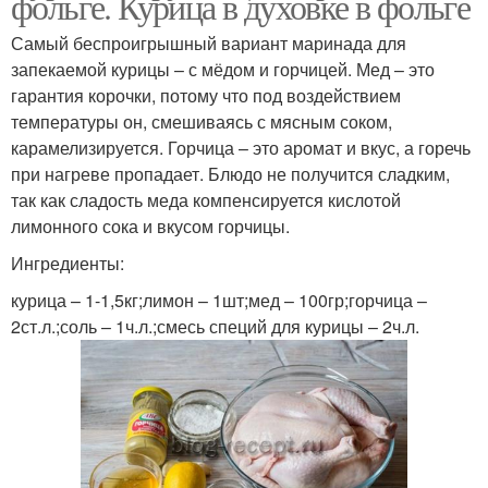
фольге. Курица в духовке в фольге
Самый беспроигрышный вариант маринада для
запекаемой курицы – с мёдом и горчицей. Мед – это
гарантия корочки, потому что под воздействием
температуры он, смешиваясь с мясным соком,
карамелизируется. Горчица – это аромат и вкус, а горечь
при нагреве пропадает. Блюдо не получится сладким,
так как сладость меда компенсируется кислотой
лимонного сока и вкусом горчицы.
Ингредиенты:
курица – 1-1,5кг;лимон – 1шт;мед – 100гр;горчица –
2ст.л.;соль – 1ч.л.;смесь специй для курицы – 2ч.л.