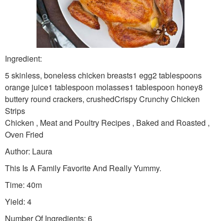
Ingredient:
5 skinless, boneless chicken breasts1 egg2 tablespoons
orange juice1 tablespoon molasses1 tablespoon honey8
buttery round crackers, crushedCrispy Crunchy Chicken
Strips
Chicken , Meat and Poultry Recipes , Baked and Roasted ,
Oven Fried
Author: Laura
This Is A Family Favorite And Really Yummy.
Time: 40m
Yield: 4
Number Of Ingredients: 6