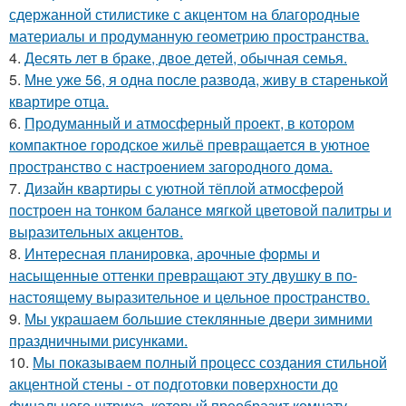
сдержанной стилистике с акцентом на благородные
материалы и продуманную геометрию пространства.
4.
Десять лет в браке, двое детей, обычная семья.
5.
Мне уже 56, я одна после развода, живу в старенькой
квартире отца.
6.
Продуманный и атмосферный проект, в котором
компактное городское жильё превращается в уютное
пространство с настроением загородного дома.
7.
Дизайн квартиры с уютной тёплой атмосферой
построен на тонком балансе мягкой цветовой палитры и
выразительных акцентов.
8.
Интересная планировка, арочные формы и
насыщенные оттенки превращают эту двушку в по-
настоящему выразительное и цельное пространство.
9.
Мы украшаем большие стеклянные двери зимними
праздничными рисунками.
10.
Мы показываем полный процесс создания стильной
акцентной стены - от подготовки поверхности до
финального штриха, который преобразит комнату.