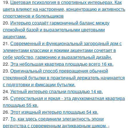
19.
Цветовая психология в спортивных интерьерах. Как
цвета влияют на настроение, концентрацию и активность
спортсменов и болельщиков
20.
Интерьер создаёт гармоничный баланс между
спокойной базой и выразительными цветовыми
акцентами.
21.
Современный и функциональный загородный дом с
элементами классики и яркими акцентами сочетает в
себе удобство, гармонию и выразительный дизайн.
22.
Эта небольшая квартира площадью всего 16 кв.
23.
Оригинальный способ превращения обычной
стеклянной бутылки в практичный держатель начинается
с подготовки и фиксации бутылки.
24.
Уютный интерьер спальни площадью 14 кв.
25.
Суперстильная и яркая - эта двухкомнатная квартира
площадью 55 кв.
26.
Этот изящный интерьер площадью 54 кв.
27.
То, как здесь соединили элегантность эпохи
регентства с современным антикварным шиком, -