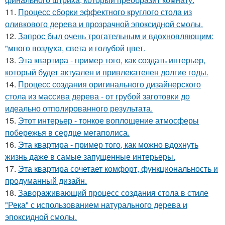
11.
Процесс сборки эффектного круглого стола из
оливкового дерева и прозрачной эпоксидной смолы.
12.
Запрос был очень трогательным и вдохновляющим:
"много воздуха, света и голубой цвет.
13.
Эта квартира - пример того, как создать интерьер,
который будет актуален и привлекателен долгие годы.
14.
Процесс создания оригинального дизайнерского
стола из массива дерева - от грубой заготовки до
идеально отполированного результата.
15.
Этот интерьер - тонкое воплощение атмосферы
побережья в сердце мегаполиса.
16.
Эта квартира - пример того, как можно вдохнуть
жизнь даже в самые запущенные интерьеры.
17.
Эта квартира сочетает комфорт, функциональность и
продуманный дизайн.
18.
Завораживающий процесс создания стола в стиле
"Река" с использованием натурального дерева и
эпоксидной смолы.