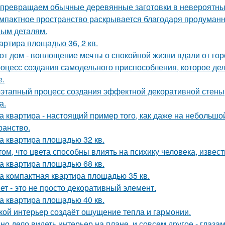
превращаем обычные деревянные заготовки в невероятны
мпактное пространство раскрывается благодаря продуман
ым деталям.
артира площадью 36, 2 кв.
от дом - воплощение мечты о спокойной жизни вдали от гор
оцесс создания самодельного приспособления, которое дел
е.
этапный процесс создания эффектной декоративной стены,
а.
а квартира - настоящий пример того, как даже на небольш
ранство.
а квартира площадью 32 кв.
том, что цвета способны влиять на психику человека, извест
а квартира площадью 68 кв.
а компактная квартира площадью 35 кв.
ет - это не просто декоративный элемент.
а квартира площадью 40 кв.
кой интерьер создаёт ощущение тепла и гармонии.
но дело видеть интерьер на плане, и совсем другое - глаза