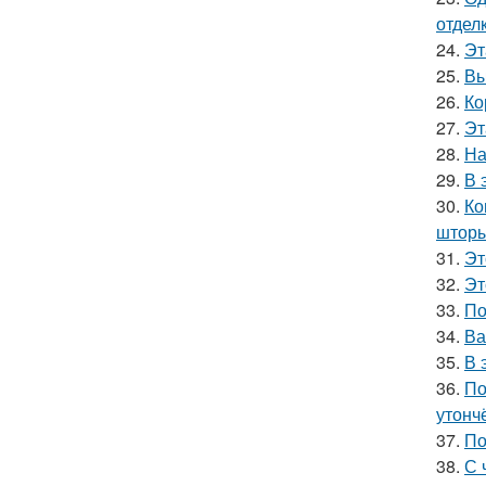
отделк
24.
Эт
25.
Вы
26.
Ко
27.
Эт
28.
На
29.
В 
30.
Ко
шторы
31.
Эт
32.
Эт
33.
По
34.
Ва
35.
В 
36.
По
утонч
37.
По
38.
С 