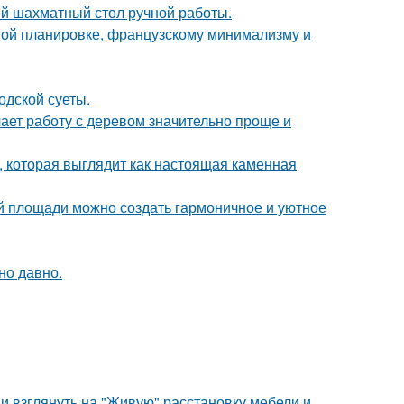
й шахматный стол ручной работы.
ной планировке, французскому минимализму и
одской суеты.
ает работу с деревом значительно проще и
 которая выглядит как настоящая каменная
ой площади можно создать гармоничное и уютное
но давно.
ми взглянуть на "Живую" расстановку мебели и