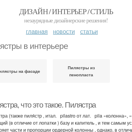
ДИЗАЙН / ИНТЕРЬЕР / СТИЛЬ
незаурядные дизайнерские решения!
главная
новости
статьи
ястры в интерьере
Пилястры из
илястры на фасаде
пенопласта
стра, что это такое. Пилястра
тра (также пиля́стр , итал. pilastro от лат. pila «колонна
ий (в отличие от лопатки ) базу и капитель , и тем самым 
ряет части и пропорции ордерной колонны , однако, в отли