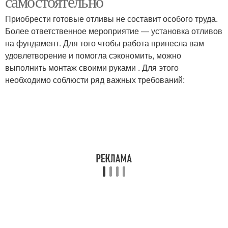
самостоятельно
Приобрести готовые отливы не составит особого труда.
Более ответственное мероприятие — установка отливов
на фундамент. Для того чтобы работа принесла вам
Отливы из стали
Отливы из алюминия
удовлетворение и помогла сэкономить, можно
выполнить монтаж своими руками . Для этого
необходимо соблюсти ряд важных требований:
Медные отливы
Отливы на фасад
Отлив на фундамент
Цокольные отливы
Деревянный отлив
Отлив на цоколь