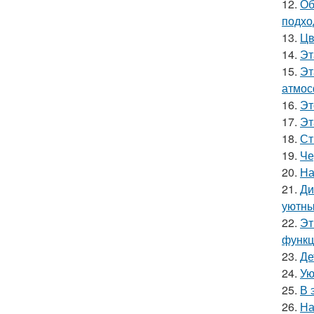
12.
Об
подхо
13.
Цв
14.
Эт
15.
Эт
атмос
16.
Эт
17.
Эт
18.
Ст
19.
Че
20.
На
21.
Ди
уютны
22.
Эт
функц
23.
Де
24.
Ую
25.
В 
26.
На