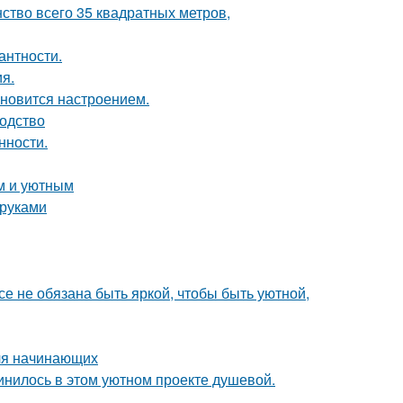
ство всего 35 квадратных метров,
антности.
я.
тановится настроением.
водство
нности.
м и уютным
 руками
все не обязана быть яркой, чтобы быть уютной,
для начинающих
единилось в этом уютном проекте душевой.