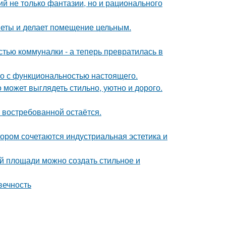
й не только фантазии, но и рационального
дметы и делает помещение цельным.
стью коммуналки - а теперь превратилась в
го с функциональностью настоящего.
 может выглядеть стильно, уютно и дорого.
 востребованной остаётся.
ором сочетаются индустриальная эстетика и
й площади можно создать стильное и
вечность