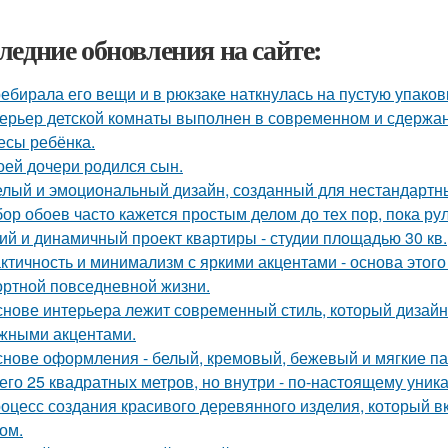
ледние обновления на сайте:
ебирала его вещи и в рюкзаке наткнулась на пустую упаковку
ерьер детской комнаты выполнен в современном и сдержа
есы ребёнка.
оей дочери родился сын.
лый и эмоциональный дизайн, созданный для нестандартны
ор обоев часто кажется простым делом до тех пор, пока ру
ий и динамичный проект квартиры - студии площадью 30 кв.
ктичность и минимализм с яркими акцентами - основа этого
ртной повседневной жизни.
снове интерьера лежит современный стиль, который дизайн
жными акцентами.
снове оформления - белый, кремовый, бежевый и мягкие па
его 25 квадратных метров, но внутри - по-настоящему уник
оцесс создания красивого деревянного изделия, который вк
ом.