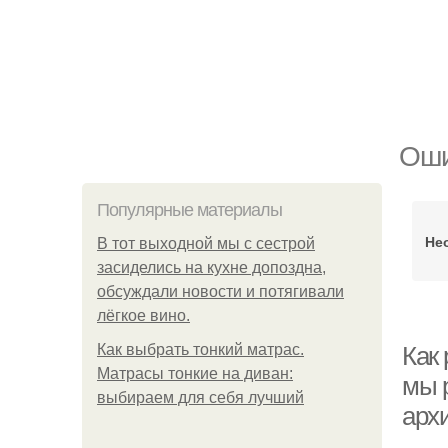
Оши
Популярные материалы
Не
В тот выходной мы с сестрой
засиделись на кухне допоздна,
обсуждали новости и потягивали
лёгкое вино.
Как выбрать тонкий матрас.
Как
Матрасы тонкие на диван:
мы р
выбираем для себя лучший
архи