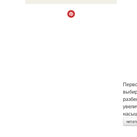
Перво
выбир
разбе
увели
насыщ
читат