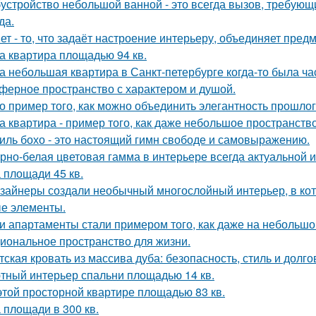
устройство небольшой ванной - это всегда вызов, требующи
да.
ет - то, что задаёт настроение интерьеру, объединяет пре
а квартира площадью 94 кв.
а небольшая квартира в Санкт-петербурге когда-то была ча
ферное пространство с характером и душой.
о пример того, как можно объединить элегантность прошло
а квартира - пример того, как даже небольшое пространство
иль бохо - это настоящий гимн свободе и самовыражению.
рно-белая цветовая гамма в интерьере всегда актуальной и
 площади 45 кв.
зайнеры создали необычный многослойный интерьер, в кот
е элементы.
и апартаменты стали примером того, как даже на небольшо
иональное пространство для жизни.
тская кровать из массива дуба: безопасность, стиль и долго
тный интерьер спальни площадью 14 кв.
этой просторной квартире площадью 83 кв.
 площади в 300 кв.