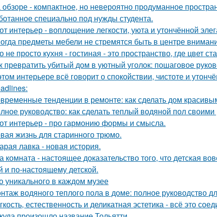
 обзоре - компактное, но невероятно продуманное простран
ботанное специально под нужды студента.
от интерьер - воплощение легкости, уюта и утончённой элег
огда предметы мебели не стремятся быть в центре внимани
о не просто кухня - гостиная - это пространство, где цвет с
к превратить убитый дом в уютный уголок: пошаговое руко
этом интерьере всё говорит о спокойствии, чистоте и утончё
adlines:
временные тенденции в ремонте: как сделать дом красивы
лное руководство: как сделать теплый водяной пол своими
от интерьер - про гармонию формы и смысла.
вая жизнь для старинного трюмо.
арая лавка - новая история.
а комната - настоящее доказательство того, что детская во
й и по-настоящему детской.
о уникального в каждом музее
нтаж водяного теплого пола в доме: полное руководство 
гкость, естественность и деликатная эстетика - всё это со
куда произошло название Тольятти