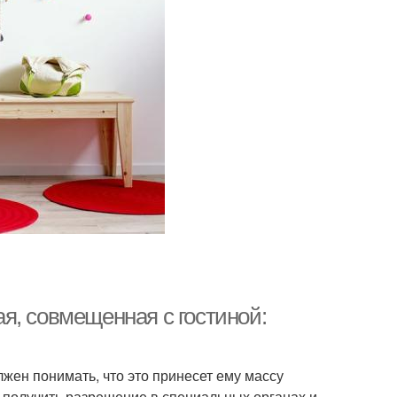
я, совмещенная с гостиной:
ен понимать, что это принесет ему массу
м получить разрешение в специальных органах и