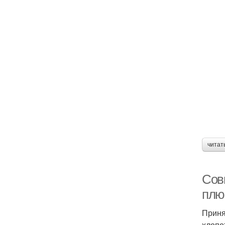
читат
Сов
плю
Приня
хлопо