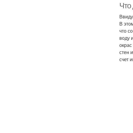
Что
Ввиду
В это
что с
воду 
окрас
стен 
счет 