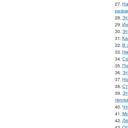
27.
На
разра
28.
Эт
29.
Ин
30.
Эт
31.
Ка
32.
В 
33.
He
34.
Со
35.
По
36.
Эт
37.
Но
38.
Ст
39.
Эт
тёпло
40.
Чт
41.
Мо
42.
Лё
43.
От