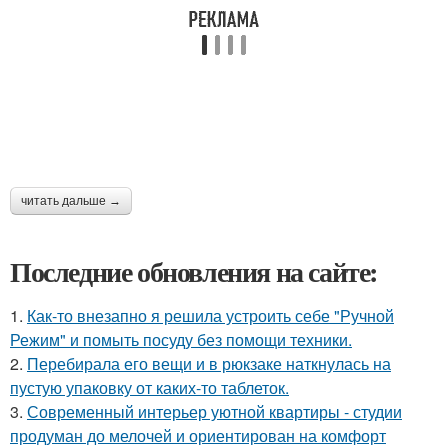
читать дальше →
Последние обновления на сайте:
1.
Как-то внезапно я решила устроить себе "Ручной
Режим" и помыть посуду без помощи техники.
2.
Перебирала его вещи и в рюкзаке наткнулась на
пустую упаковку от каких-то таблеток.
3.
Современный интерьер уютной квартиры - студии
продуман до мелочей и ориентирован на комфорт