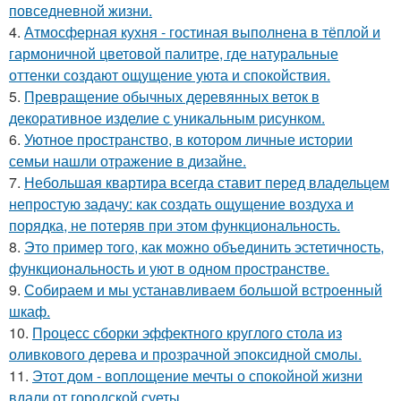
повседневной жизни.
4.
Атмосферная кухня - гостиная выполнена в тёплой и
гармоничной цветовой палитре, где натуральные
оттенки создают ощущение уюта и спокойствия.
5.
Превращение обычных деревянных веток в
декоративное изделие с уникальным рисунком.
6.
Уютное пространство, в котором личные истории
семьи нашли отражение в дизайне.
7.
Небольшая квартира всегда ставит перед владельцем
непростую задачу: как создать ощущение воздуха и
порядка, не потеряв при этом функциональность.
8.
Это пример того, как можно объединить эстетичность,
функциональность и уют в одном пространстве.
9.
Собираем и мы устанавливаем большой встроенный
шкаф.
10.
Процесс сборки эффектного круглого стола из
оливкового дерева и прозрачной эпоксидной смолы.
11.
Этот дом - воплощение мечты о спокойной жизни
вдали от городской суеты.