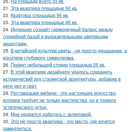
20.
На площади всего 33 кв.
21.
Эта квартира площадью 50 кв.
22.
Квартира площадью 95 кв.
23.
Эта квартира площадью 60 кв.
24.
Интерьер создаёт гармоничный баланс между
спокойной базой и выразительными цветовыми
акцентами.
25.
В китайской культуре цветы - не просто украшение, а
носители глубокого символизма.
26.
Проект небольшой студии площадью 25 кв.
27.
В этой квартире дизайнеру удалось сохранить
исторический дух сталинской архитектуры, добавив в
него уют и свет.
28.
Реставрация мебели - это настоящее искусство,
которое требует не только мастерства, но и тонкого
эстетического чутья.
29.
Мне нравится работать с эклектикой.
30.
Это не просто квартира - это место, где хочется
замедлиться.