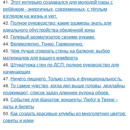
41.
Этот интерьер создавался для молодой пары с
ребёнком - энергичных, современных, с тёплым
взглядом на жизнь и уют.
42.
Полное руководство: какие размеры знать для
идеального обустройства обеденной зоны
43.
Гелевый ароматизатор своими руками.
44.
Великолепно. Тонко. Гармонично.
45.
Чем лучше отделать стены на балконе: выбор
материалов для вашего комфорта
46.
Штукатурка стен по ДСП: полное руководство для
начинающих
47.
Ничего лишнего. Только стиль и функциональность.
48.
То самое чувство, когда дел выше головы, дедлайны
поджимают, список задач длиннее рулона обоев.
49.
Событие для фанатов: концерты 'Любэ' в Твери –
даты и билеты
50.
Как создать красивые клумбы из многолетних цветов:
советы и идеи