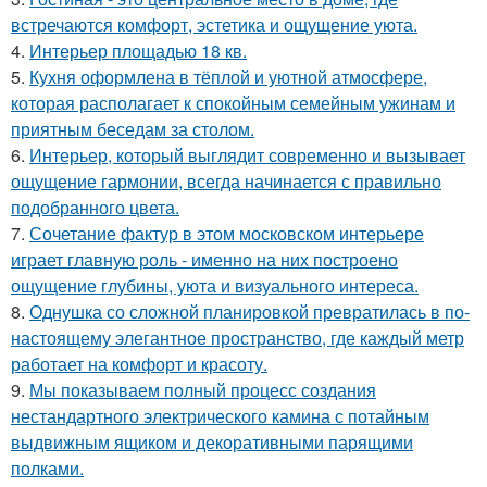
встречаются комфорт, эстетика и ощущение уюта.
4.
Интерьер площадью 18 кв.
5.
Кухня оформлена в тёплой и уютной атмосфере,
которая располагает к спокойным семейным ужинам и
приятным беседам за столом.
6.
Интерьер, который выглядит современно и вызывает
ощущение гармонии, всегда начинается с правильно
подобранного цвета.
7.
Сочетание фактур в этом московском интерьере
играет главную роль - именно на них построено
ощущение глубины, уюта и визуального интереса.
8.
Однушка со сложной планировкой превратилась в по-
настоящему элегантное пространство, где каждый метр
работает на комфорт и красоту.
9.
Мы показываем полный процесс создания
нестандартного электрического камина с потайным
выдвижным ящиком и декоративными парящими
полками.