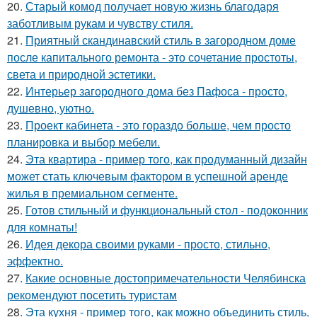
20.
Старый комод получает новую жизнь благодаря
заботливым рукам и чувству стиля.
21.
Приятный скандинавский стиль в загородном доме
после капитального ремонта - это сочетание простоты,
света и природной эстетики.
22.
Интерьер загородного дома без Пафоса - просто,
душевно, уютно.
23.
Проект кабинета - это гораздо больше, чем просто
планировка и выбор мебели.
24.
Эта квартира - пример того, как продуманный дизайн
может стать ключевым фактором в успешной аренде
жилья в премиальном сегменте.
25.
Готов стильный и функциональный стол - подоконник
для комнаты!
26.
Идея декора своими руками - просто, стильно,
эффектно.
27.
Какие основные достопримечательности Челябинска
рекомендуют посетить туристам
28.
Эта кухня - пример того, как можно объединить стиль,