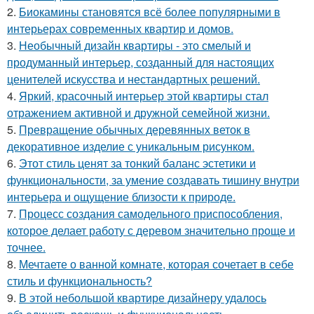
2.
Биокамины становятся всё более популярными в
интерьерах современных квартир и домов.
3.
Необычный дизайн квартиры - это смелый и
продуманный интерьер, созданный для настоящих
ценителей искусства и нестандартных решений.
4.
Яркий, красочный интерьер этой квартиры стал
отражением активной и дружной семейной жизни.
5.
Превращение обычных деревянных веток в
декоративное изделие с уникальным рисунком.
6.
Этот стиль ценят за тонкий баланс эстетики и
функциональности, за умение создавать тишину внутри
интерьера и ощущение близости к природе.
7.
Процесс создания самодельного приспособления,
которое делает работу с деревом значительно проще и
точнее.
8.
Мечтаете о ванной комнате, которая сочетает в себе
стиль и функциональность?
9.
В этой небольшой квартире дизайнеру удалось