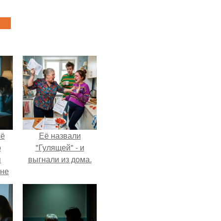
сё
Её назвали
о
"Гулящей" - и
я
выгнали из дома.
 не
а.