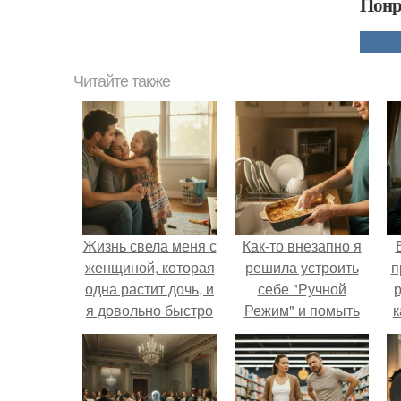
Понр
Читайте также
Жизнь свела меня с
Как-то внезапно я
женщиной, которая
решила устроить
п
одна растит дочь, и
себе "Ручной
р
я довольно быстро
Режим" и помыть
к
привязался к ним
посуду без помощи
обеим.
техники.