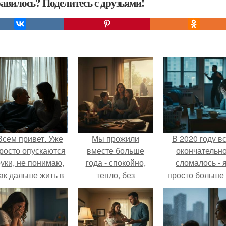
авилось? Поделитесь с друзьями!
Всем привет. Уже
Мы прожили
В 2020 году в
росто опускаются
вместе больше
окончательн
уки, не понимаю,
года - спокойно,
сломалось - 
ак дальше жить в
тепло, без
просто больше
этой ситуации.
конфликтов.
тянула всё одн