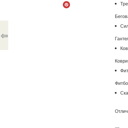
Тре
Бегов
Си
⇦
Ганте
Ков
Коври
Фи
Фитбо
Ска
Отлич