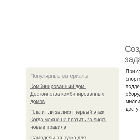
Соз
зад
При с
Популярные материалы
спорт
подде
Комбинированный дом.
обору
Достоинства комбинированных
милли
домов
досту
Платит ли за лифт первый этаж.
Когда можно не платить за лифт:
новые правила
Самодельная ручка для