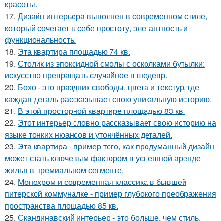
красоты.
17.
Дизайн интерьера выполнен в современном стиле,
который сочетает в себе простоту, элегантность и
функциональность.
18.
Эта квартира площадью 74 кв.
19.
Столик из эпоксидной смолы с осколками бутылки:
искусство превращать случайное в шедевр.
20.
Бохо - это праздник свободы, цвета и текстур, где
каждая деталь рассказывает свою уникальную историю.
21.
В этой просторной квартире площадью 83 кв.
22.
Этот интерьер словно рассказывает свою историю на
языке тонких нюансов и утончённых деталей.
23.
Эта квартира - пример того, как продуманный дизайн
может стать ключевым фактором в успешной аренде
жилья в премиальном сегменте.
24.
Монохром и современная классика в бывшей
питерской коммуналке - пример глубокого преображения
пространства площадью 85 кв.
25.
Скандинавский интерьер - это больше, чем стиль.