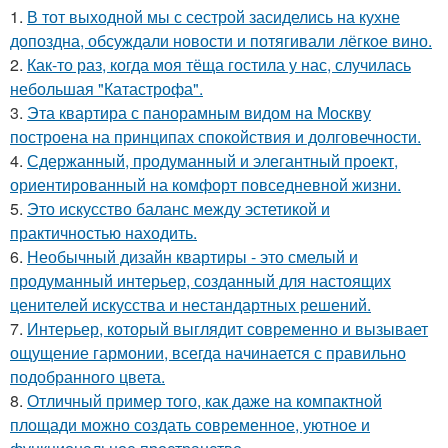
1.
В тот выходной мы с сестрой засиделись на кухне
допоздна, обсуждали новости и потягивали лёгкое вино.
2.
Как-то раз, когда моя тёща гостила у нас, случилась
небольшая "Катастрофа".
3.
Эта квартира с панорамным видом на Москву
построена на принципах спокойствия и долговечности.
4.
Сдержанный, продуманный и элегантный проект,
ориентированный на комфорт повседневной жизни.
5.
Это искусство баланс между эстетикой и
практичностью находить.
6.
Необычный дизайн квартиры - это смелый и
продуманный интерьер, созданный для настоящих
ценителей искусства и нестандартных решений.
7.
Интерьер, который выглядит современно и вызывает
ощущение гармонии, всегда начинается с правильно
подобранного цвета.
8.
Отличный пример того, как даже на компактной
площади можно создать современное, уютное и