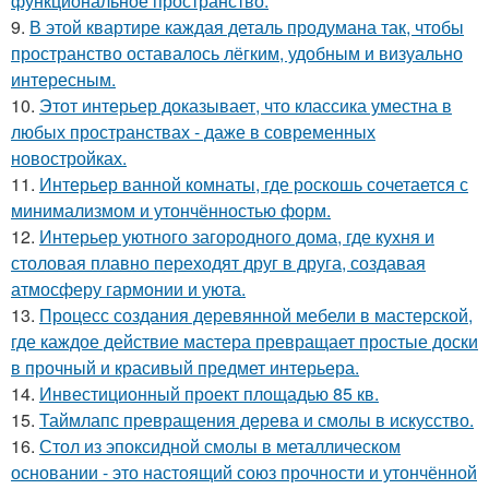
функциональное пространство.
9.
В этой квартире каждая деталь продумана так, чтобы
пространство оставалось лёгким, удобным и визуально
интересным.
10.
Этот интерьер доказывает, что классика уместна в
любых пространствах - даже в современных
новостройках.
11.
Интерьер ванной комнаты, где роскошь сочетается с
минимализмом и утончённостью форм.
12.
Интерьер уютного загородного дома, где кухня и
столовая плавно переходят друг в друга, создавая
атмосферу гармонии и уюта.
13.
Процесс создания деревянной мебели в мастерской,
где каждое действие мастера превращает простые доски
в прочный и красивый предмет интерьера.
14.
Инвестиционный проект площадью 85 кв.
15.
Таймлапс превращения дерева и смолы в искусство.
16.
Стол из эпоксидной смолы в металлическом
основании - это настоящий союз прочности и утончённой