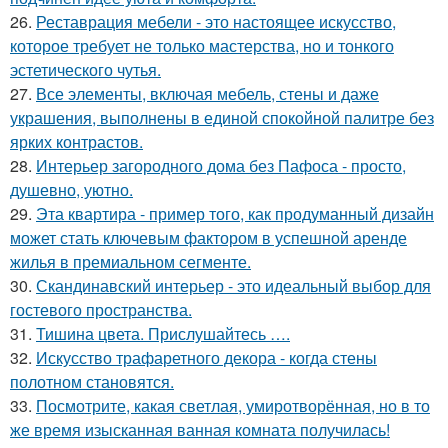
26.
Реставрация мебели - это настоящее искусство,
которое требует не только мастерства, но и тонкого
эстетического чутья.
27.
Все элементы, включая мебель, стены и даже
украшения, выполнены в единой спокойной палитре без
ярких контрастов.
28.
Интерьер загородного дома без Пафоса - просто,
душевно, уютно.
29.
Эта квартира - пример того, как продуманный дизайн
может стать ключевым фактором в успешной аренде
жилья в премиальном сегменте.
30.
Скандинавский интерьер - это идеальный выбор для
гостевого пространства.
31.
Тишина цвета. Прислушайтесь ….
32.
Искусство трафаретного декора - когда стены
полотном становятся.
33.
Посмотрите, какая светлая, умиротворённая, но в то
же время изысканная ванная комната получилась!