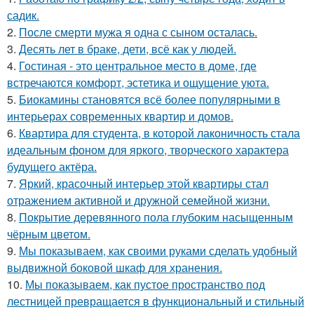
садик.
2.
После смерти мужа я одна с сыном осталась.
3.
Десять лет в браке, дети, всё как у людей.
4.
Гостиная - это центральное место в доме, где
встречаются комфорт, эстетика и ощущение уюта.
5.
Биокамины становятся всё более популярными в
интерьерах современных квартир и домов.
6.
Квартира для студента, в которой лаконичность стала
идеальным фоном для яркого, творческого характера
будущего актёра.
7.
Яркий, красочный интерьер этой квартиры стал
отражением активной и дружной семейной жизни.
8.
Покрытие деревянного пола глубоким насыщенным
чёрным цветом.
9.
Мы показываем, как своими руками сделать удобный
выдвижной боковой шкаф для хранения.
10.
Мы показываем, как пустое пространство под
лестницей превращается в функциональный и стильный