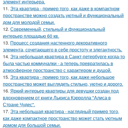
элемент интерьера.
11.
Эта квартира - пример того, как даже в компактном
пространстве можно создать уютный и функциональный
дом для молодой семьи.
12.
Современный, стильный и функциональный
интерьер площадью 60 кв.
13.
Процесс создания настенного декоративного
элемента, сочетающего в себе простоту и элегантность.
14.
Эта небольшая квартира в Санкт-петербурге когда-то
была частью коммуналки - а теперь превратилась в
атмосферное пространство с характером и душой.
15.
Эта квартира - пример того, как даже небольшое
пространство может выглядеть стильно, уютно и дорого.
16.
Яркий интерьер квартиры для девушки создан под
вдохновением от книги Льюиса Кэрролла "Алиса в
Стране Чудес".
17.
Эта небольшая квартира - наглядный пример того,
как даже компактное пространство может стать уютным
домом для большой семьи.