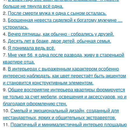
больше не тянула всё одна.
2.
После смерти мужа я одна с сыном осталась.
3.
Брошенная невеста сиделкой к богатому мужчине …
устроилась.
4.
Вечер пятницы, как обычно - собрались у друзей.
5.
Десять лет в браке, двое детей, обычная семья.
6.
Я понимала ведь всё.
7.
Мне уже 56, я одна после развода, живу в старенькой
квартире отца.
8.
В интерьерах с выраженным характером особенно
интересно наблюдать, как цвет перестаёт быть акцентом
и становится конструктивным элементом.
9.
Общее восприятие интерьера квартиры формируется
не только за счет мебели, освещения и аксессуаров, но и
благодаря оформлению стен.
10.
Смелый и эмоциональный дизайн, созданный для
нестандартных, ярких и общительных экстравертов.
11.
Практичный и минималистичный интерьер площадью