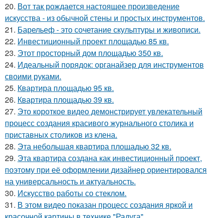
20.
Вот так рождается настоящее произведение
искусства - из обычной стены и простых инструментов.
21.
Барельеф - это сочетание скульптуры и живописи.
22.
Инвестиционный проект площадью 85 кв.
23.
Этот просторный дом площадью 350 кв.
24.
Идеальный порядок: органайзер для инструментов
своими руками.
25.
Квартира площадью 95 кв.
26.
Квартира площадью 39 кв.
27.
Это короткое видео демонстрирует увлекательный
процесс создания красивого журнального столика и
приставных столиков из клена.
28.
Эта небольшая квартира площадью 32 кв.
29.
Эта квартира создана как инвестиционный проект,
поэтому при её оформлении дизайнер ориентировался
на универсальность и актуальность.
30.
Искусство работы со стеклом.
31.
В этом видео показан процесс создания яркой и
красочной картины в технике "Радуга".