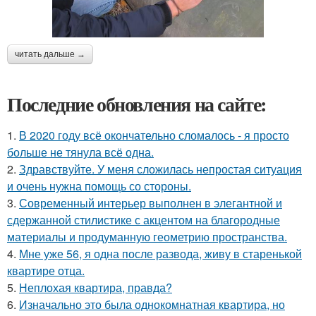
читать дальше →
Последние обновления на сайте:
1.
В 2020 году всё окончательно сломалось - я просто
больше не тянула всё одна.
2.
Здравствуйте. У меня сложилась непростая ситуация
и очень нужна помощь со стороны.
3.
Современный интерьер выполнен в элегантной и
сдержанной стилистике с акцентом на благородные
материалы и продуманную геометрию пространства.
4.
Мне уже 56, я одна после развода, живу в старенькой
квартире отца.
5.
Неплохая квартира, правда?
6.
Изначально это была однокомнатная квартира, но