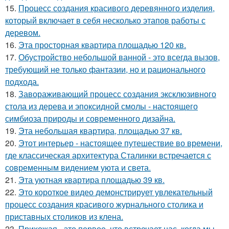
15.
Процесс создания красивого деревянного изделия,
который включает в себя несколько этапов работы с
деревом.
16.
Эта просторная квартира площадью 120 кв.
17.
Обустройство небольшой ванной - это всегда вызов,
требующий не только фантазии, но и рационального
подхода.
18.
Завораживающий процесс создания эксклюзивного
стола из дерева и эпоксидной смолы - настоящего
симбиоза природы и современного дизайна.
19.
Эта небольшая квартира, площадью 37 кв.
20.
Этот интерьер - настоящее путешествие во времени,
где классическая архитектура Сталинки встречается с
современным видением уюта и света.
21.
Эта уютная квартира площадью 39 кв.
22.
Это короткое видео демонстрирует увлекательный
процесс создания красивого журнального столика и
приставных столиков из клена.
23.
Прихожая - это первое, что встречает нас, когда мы