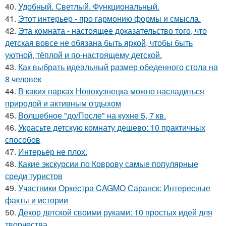
40.
Удобный. Светлый. Функциональный.
41.
Этот интерьер - про гармонию формы и смысла.
42.
Эта комната - настоящее доказательство того, что
детская вовсе не обязана быть яркой, чтобы быть
уютной, тёплой и по-настоящему детской.
43.
Как выбрать идеальный размер обеденного стола на
8 человек
44.
В каких парках Новокузнецка можно насладиться
природой и активным отдыхом
45.
Волшебное "до/После" на кухне 5, 7 кв.
46.
Украсьте детскую комнату дешево: 10 практичных
способов
47.
Интерьер не плох.
48.
Какие экскурсии по Коврову самые популярные
среди туристов
49.
Участники Оркестра CAGMO Саранск: Интересные
факты и истории
50.
Декор детской своими руками: 10 простых идей для
творчества