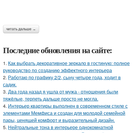
читать дальше →
Последние обновления на сайте:
1.
Как выбрать декоративное зеркало в гостиную: полное
руководство по созданию эффектного интерьера
2.
Работаю по графику 2/2, сыну четыре года, ходит в
садик.
3.
Два года назад я ушла от мужа - отношения были
тяжёлые, терпеть дальше просто не могла.
4.
Интерьер квартиры выполнен в современном стиле с
элементами Мемфиса и создан для молодой семейной
пары, ценящей комфорт и выразительный дизайн.
5.
Нейтральные тона в интерьере однокомнатной