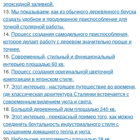
эпоксидной заливкой.
13.
Мы показываем, как из обычного деревянного бруска
создать удобное и продуманное приспособление для
точной столярной работы.
14.
Процесс создания самодельного приспособления,
которое делает работу с деревом значительно проще и
точнее.
15.
Современный, стильный и функциональный
интерьер площадью 60 кв.
16.
Процесс создания оригинальной цветочной
композиции в японском стиле.
17.
Этот интерьер - настоящее путешествие во времени,
где классическая архитектура Сталинки встречается с
современным видением уюта и света.
18.
Большой деревянный дом площадью 340 кв.
19.
Этот интерьер - прекрасный пример того, как можно
соединить брутальность индустриального стиля с
ощущением домашнего тепла и уюта.
20.
Небольшие апартаменты площадью 38 кв.