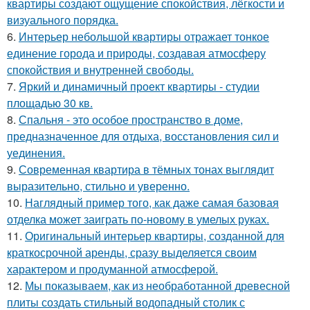
квартиры создают ощущение спокойствия, лёгкости и
визуального порядка.
6.
Интерьер небольшой квартиры отражает тонкое
единение города и природы, создавая атмосферу
спокойствия и внутренней свободы.
7.
Яркий и динамичный проект квартиры - студии
площадью 30 кв.
8.
Спальня - это особое пространство в доме,
предназначенное для отдыха, восстановления сил и
уединения.
9.
Современная квартира в тёмных тонах выглядит
выразительно, стильно и уверенно.
10.
Наглядный пример того, как даже самая базовая
отделка может заиграть по-новому в умелых руках.
11.
Оригинальный интерьер квартиры, созданной для
краткосрочной аренды, сразу выделяется своим
характером и продуманной атмосферой.
12.
Мы показываем, как из необработанной древесной
плиты создать стильный водопадный столик с