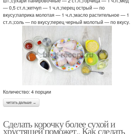
шт.;сухари панировочные — 2 ст.л.;горчица — 1 ч.л.;мед
— 0,5 ст.л.;кетчуп — 1 ч.л.;перец острый — по
вкусу;паприка молотая — 1 ч.л.;масло растительное — 1
ст.л.;соль — по вкусу;перец черный молотый — по вкусу.
Количество: 4 порции
читать дальше →
Сделать корочку более сухой и
хрустящей поможет.. Как сделать