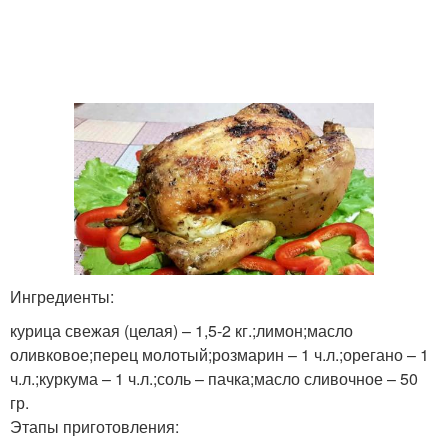
Ингредиенты:
курица свежая (целая) – 1,5-2 кг.;лимон;масло
оливковое;перец молотый;розмарин – 1 ч.л.;орегано – 1
ч.л.;куркума – 1 ч.л.;соль – пачка;масло сливочное – 50
гр.
Этапы приготовления: