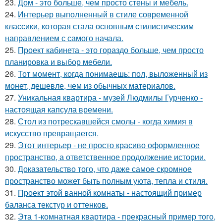
23.
Дом - это больше, чем просто стены и мебель.
24.
Интерьер выполненный в стиле современной
классики, которая стала основным стилистическим
направлением с самого начала.
25.
Проект кабинета - это гораздо больше, чем просто
планировка и выбор мебели.
26.
Тот момент, когда понимаешь: пол, выложенный из
монет, дешевле, чем из обычных материалов.
27.
Уникальная квартира - музей Людмилы Гурченко -
настоящая капсула времени.
28.
Стол из потрескавшейся смолы - когда химия в
искусство превращается.
29.
Этот интерьер - не просто красиво оформленное
пространство, а ответственное продолжение истории.
30.
Доказательство того, что даже самое скромное
пространство может быть полным уюта, тепла и стиля.
31.
Проект этой ванной комнаты - настоящий пример
баланса текстур и оттенков.
32.
Эта 1-комнатная квартира - прекрасный пример того,