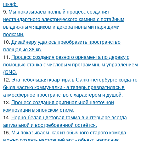
шкаф.
9.
Мы показываем полный процесс создания
нестандартного электрического камина с потайным
выдвижным ящиком и декоративными парящими
полками.
10.
Дизайнеру удалось преобразить пространство
площадью 38 кв.
11.
Процесс создания резного орнамента по дереву с
помощью станка с числовым программным управлением
(CNC.
12.
Эта небольшая квартира в Санкт-петербурге когда-то
была частью коммуналки - а теперь превратилась в
атмосферное пространство с характером и душой.
13.
Процесс создания оригинальной цветочной
композиции в японском стиле.
14.
Черно-белая цветовая гамма в интерьере всегда
актуальной и востребованной остаётся.
15.
Мы показываем, как из обычного старого комода
можно создать настоящий арт - объект, наполнив