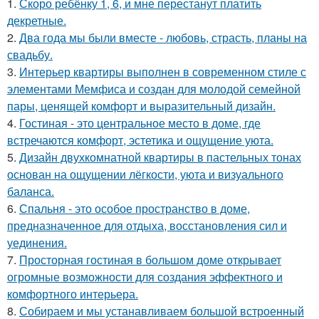
1.
Скоро ребёнку 1, 6, и мне перестанут платить
декретные.
2.
Два года мы были вместе - любовь, страсть, планы на
свадьбу.
3.
Интерьер квартиры выполнен в современном стиле с
элементами Мемфиса и создан для молодой семейной
пары, ценящей комфорт и выразительный дизайн.
4.
Гостиная - это центральное место в доме, где
встречаются комфорт, эстетика и ощущение уюта.
5.
Дизайн двухкомнатной квартиры в пастельных тонах
основан на ощущении лёгкости, уюта и визуального
баланса.
6.
Спальня - это особое пространство в доме,
предназначенное для отдыха, восстановления сил и
уединения.
7.
Просторная гостиная в большом доме открывает
огромные возможности для создания эффектного и
комфортного интерьера.
8.
Собираем и мы устанавливаем большой встроенный