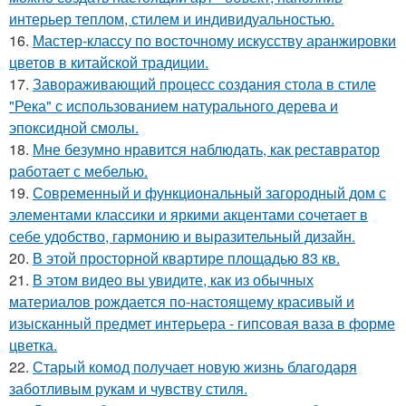
интерьер теплом, стилем и индивидуальностью.
16.
Мастер-классу по восточному искусству аранжировки
цветов в китайской традиции.
17.
Завораживающий процесс создания стола в стиле
"Река" с использованием натурального дерева и
эпоксидной смолы.
18.
Мне безумно нравится наблюдать, как реставратор
работает с мебелью.
19.
Современный и функциональный загородный дом с
элементами классики и яркими акцентами сочетает в
себе удобство, гармонию и выразительный дизайн.
20.
В этой просторной квартире площадью 83 кв.
21.
В этом видео вы увидите, как из обычных
материалов рождается по-настоящему красивый и
изысканный предмет интерьера - гипсовая ваза в форме
цветка.
22.
Старый комод получает новую жизнь благодаря
заботливым рукам и чувству стиля.