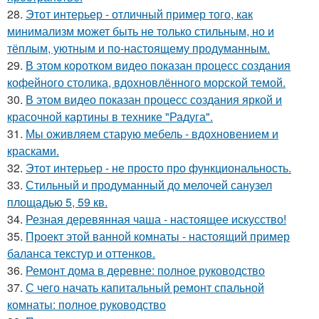
28.
Этот интерьер - отличный пример того, как
минимализм может быть не только стильным, но и
тёплым, уютным и по-настоящему продуманным.
29.
В этом коротком видео показан процесс создания
кофейного столика, вдохновлённого морской темой.
30.
В этом видео показан процесс создания яркой и
красочной картины в технике "Радуга".
31.
Мы оживляем старую мебель - вдохновением и
красками.
32.
Этот интерьер - не просто про функциональность.
33.
Стильный и продуманный до мелочей санузел
площадью 5, 59 кв.
34.
Резная деревянная чаша - настоящее искусство!
35.
Проект этой ванной комнаты - настоящий пример
баланса текстур и оттенков.
36.
Ремонт дома в деревне: полное руководство
37.
С чего начать капитальный ремонт спальной
комнаты: полное руководство