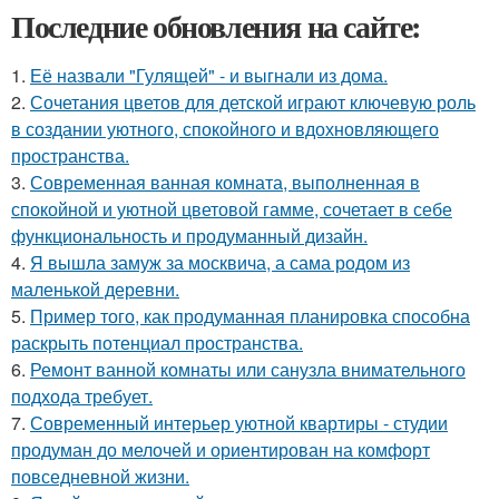
Последние обновления на сайте:
1.
Её назвали "Гулящей" - и выгнали из дома.
2.
Сочетания цветов для детской играют ключевую роль
в создании уютного, спокойного и вдохновляющего
пространства.
3.
Современная ванная комната, выполненная в
спокойной и уютной цветовой гамме, сочетает в себе
функциональность и продуманный дизайн.
4.
Я вышла замуж за москвича, а сама родом из
маленькой деревни.
5.
Пример того, как продуманная планировка способна
раскрыть потенциал пространства.
6.
Ремонт ванной комнаты или санузла внимательного
подхода требует.
7.
Современный интерьер уютной квартиры - студии
продуман до мелочей и ориентирован на комфорт
повседневной жизни.