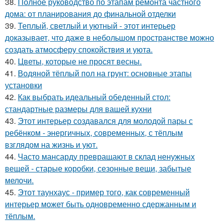
38.
Полное руководство по этапам ремонта частного
дома: от планирования до финальной отделки
39.
Теплый, светлый и уютный - этот интерьер
доказывает, что даже в небольшом пространстве можно
создать атмосферу спокойствия и уюта.
40.
Цветы, которые не просят весны.
41.
Водяной тёплый пол на грунт: основные этапы
установки
42.
Как выбрать идеальный обеденный стол:
стандартные размеры для вашей кухни
43.
Этот интерьер создавался для молодой пары с
ребёнком - энергичных, современных, с тёплым
взглядом на жизнь и уют.
44.
Часто мансарду превращают в склад ненужных
вещей - старые коробки, сезонные вещи, забытые
мелочи.
45.
Этот таунхаус - пример того, как современный
интерьер может быть одновременно сдержанным и
тёплым.