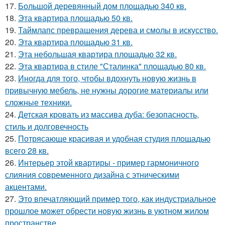
17.
Большой деревянный дом площадью 340 кв.
18.
Эта квартира площадью 50 кв.
19.
Таймлапс превращения дерева и смолы в искусство.
20.
Эта квартира площадью 31 кв.
21.
Эта небольшая квартира площадью 32 кв.
22.
Эта квартира в стиле "Сталинка" площадью 80 кв.
23.
Иногда для того, чтобы вдохнуть новую жизнь в
привычную мебель, не нужны дорогие материалы или
сложные техники.
24.
Детская кровать из массива дуба: безопасность,
стиль и долговечность
25.
Потрясающе красивая и удобная студия площадью
всего 28 кв.
26.
Интерьер этой квартиры - пример гармоничного
слияния современного дизайна с этническими
акцентами.
27.
Это впечатляющий пример того, как индустриальное
прошлое может обрести новую жизнь в уютном жилом
пространстве.