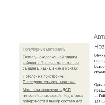
Авт
Нов
Популярные материалы
Важны
Размеры околооконной планки
первы
сайдинга. Планка околооконная
Встро
сайдинга: назначение и монтаж
скачив
Потолок на пристройке.
Последовательность монтажа
Одна 
предш
Можно ли шпаклевать ДСП
— Ful
гипсовой шпаклевкой. Подготовка
128 ф
поверхности и выбор состава для