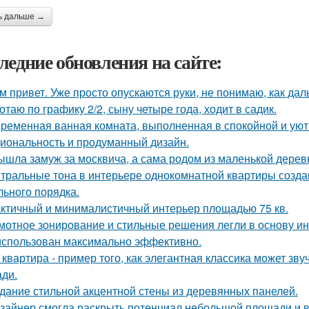
ь дальше →
ледние обновления на сайте:
м привет. Уже просто опускаются руки, не понимаю, как дал
отаю по графику 2/2, сыну четыре года, ходит в садик.
ременная ванная комната, выполненная в спокойной и уютн
иональность и продуманный дизайн.
ышла замуж за москвича, а сама родом из маленькой дерев
тральные тона в интерьере однокомнатной квартиры созда
льного порядка.
ктичный и минималистичный интерьер площадью 75 кв.
мотное зонирование и стильные решения легли в основу ин
использован максимально эффективно.
 квартира - пример того, как элегантная классика может зв
ди.
дание стильной акцентной стены из деревянных панелей.
зайнер смогла раскрыть потенциал небольшой площади и