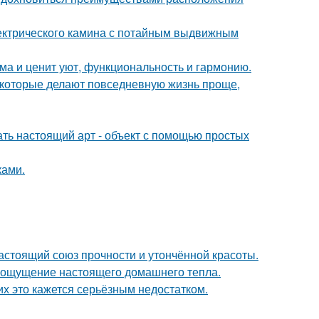
ектрического камина с потайным выдвижным
ома и ценит уют, функциональность и гармонию.
которые делают повседневную жизнь проще,
ать настоящий арт - объект с помощью простых
ками.
астоящий союз прочности и утончённой красоты.
ать ощущение настоящего домашнего тепла.
их это кажется серьёзным недостатком.