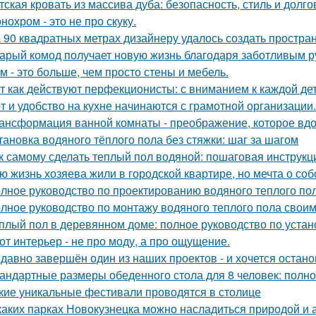
тская кровать из массива дуба: безопасность, стиль и долго
нохром - это не про скуку.
 90 квадратных метрах дизайнеру удалось создать простран
арый комод получает новую жизнь благодаря заботливым ру
м - это больше, чем просто стены и мебель.
т как действуют перфекционисты: с вниманием к каждой дет
т и удобство на кухне начинаются с грамотной организации.
ансформация ванной комнаты - преображение, которое вдо
тановка водяного тёплого пола без стяжки: шаг за шагом
к самому сделать теплый пол водяной: пошаговая инструкц
ю жизнь хозяева жили в городской квартире, но мечта о со
лное руководство по проектированию водяного теплого по
лное руководство по монтажу водяного теплого пола свои
плый пол в деревянном доме: полное руководство по устан
от интерьер - не про моду, а про ощущение.
давно завершён один из наших проектов - и хочется остано
андартные размеры обеденного стола для 8 человек: полно
кие уникальные фестивали проводятся в столице
каких парках Новокузнецка можно насладиться природой и