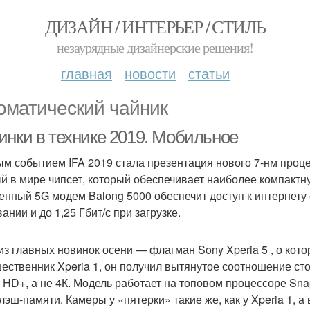
ДИЗАЙН / ИНТЕРЬЕР / СТИЛЬ
незаурядные дизайнерские решения!
главная
новости
статьи
оматический чайник
инки в технике 2019. Мобильное
м событием IFA 2019 стала презентация нового 7-нм процесс
й в мире чипсет, который обеспечивает наиболее компактн
енный 5G модем Balong 5000 обеспечит доступ к интернету 
ании и до 1,25 Гбит/с при загрузке.
из главных новинок осени — флагман Sony Xperia 5 , о котор
ественник Xperia 1, он получил вытянутое соотношение ст
l HD+, а не 4К. Модель работает на топовом процессоре Sn
лэш-памяти. Камеры у «пятерки» такие же, как у Xperia 1, 