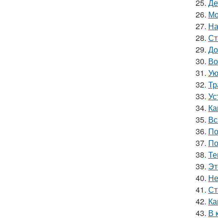
25.
Де
26.
Мо
27.
На
28.
Ст
29.
До
30.
Во
31.
Ую
32.
Тр
33.
Ус
34.
Ка
35.
Вс
36.
По
37.
По
38.
Те
39.
Эт
40.
Не
41.
Ст
42.
Ка
43.
В 