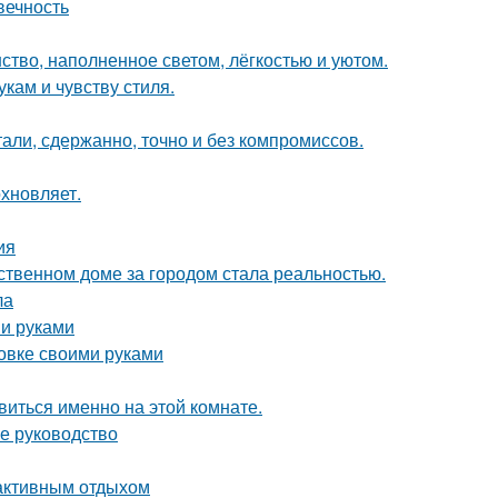
вечность
ство, наполненное светом, лёгкостью и уютом.
кам и чувству стиля.
али, сдержанно, точно и без компромиссов.
хновляет.
ия
бственном доме за городом стала реальностью.
ла
ми руками
овке своими руками
виться именно на этой комнате.
е руководство
 активным отдыхом