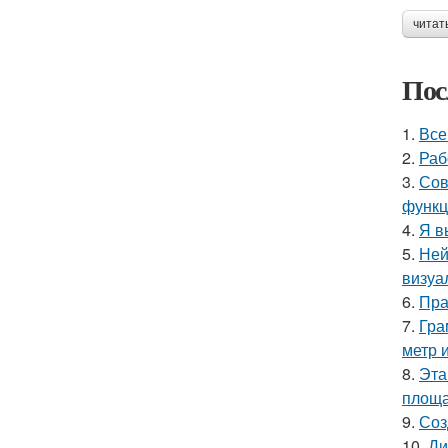
читат
Пос
1.
Все
2.
Раб
3.
Сов
функц
4.
Я в
5.
Ней
визуа
6.
Пра
7.
Гра
метр 
8.
Эта
площа
9.
Соз
10.
Ди