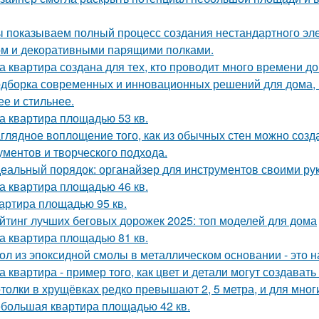
 показываем полный процесс создания нестандартного эл
м и декоративными парящими полками.
а квартира создана для тех, кто проводит много времени д
дборка современных и инновационных решений для дома, 
ее и стильнее.
а квартира площадью 53 кв.
глядное воплощение того, как из обычных стен можно созд
ументов и творческого подхода.
еальный порядок: органайзер для инструментов своими ру
а квартира площадью 46 кв.
артира площадью 95 кв.
йтинг лучших беговых дорожек 2025: топ моделей для дома
а квартира площадью 81 кв.
ол из эпоксидной смолы в металлическом основании - это н
а квартира - пример того, как цвет и детали могут создав
толки в хрущёвках редко превышают 2, 5 метра, и для мног
большая квартира площадью 42 кв.