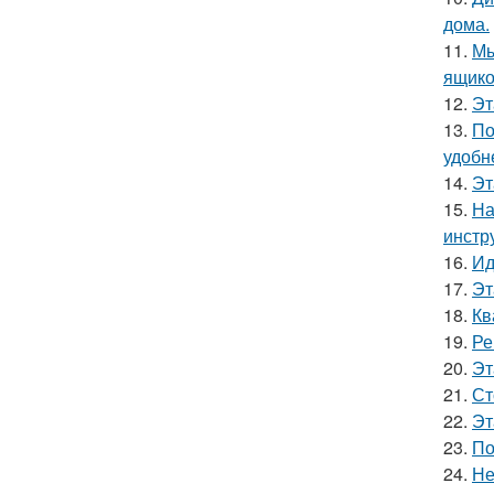
дома.
11.
Мы
ящико
12.
Эт
13.
По
удобн
14.
Эт
15.
На
инстр
16.
Ид
17.
Эт
18.
Кв
19.
Ре
20.
Эт
21.
Ст
22.
Эт
23.
По
24.
Не