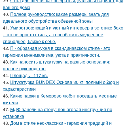
39.
Стол для шести: как выбрать идеальный вариант для
вашего дома
40.
Полное руководство: какие размеры знать для
идеального обустройства обеденной зоны
41.
Умиротворяющий и уютный интерьер в эстетике бохо
- это не просто стиль, а способ жить медленнее,
свободнее, ближе к себе.
42.
П - образная кухня в скандинавском стиле - это
гармония минимализма, уюта и практичности.
43.
Как наносить штукатурку на разные основания:
полное руководство
44.
Площадь - 117 кв.
45.
Штукатурка BUNDEX Основа 30 кг: полный обзор и
характеристики
46.
Какие парки в Кемерово любят посещать местные
жители
47.
МДФ панели на стену: пошаговая инструкция по
установке
48.
Дом в стиле неоклассики - гармония традиций и