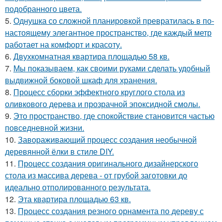
подобранного цвета.
5.
Однушка со сложной планировкой превратилась в по-
настоящему элегантное пространство, где каждый метр
работает на комфорт и красоту.
6.
Двухкомнатная квартира площадью 58 кв.
7.
Мы показываем, как своими руками сделать удобный
выдвижной боковой шкаф для хранения.
8.
Процесс сборки эффектного круглого стола из
оливкового дерева и прозрачной эпоксидной смолы.
9.
Это пространство, где спокойствие становится частью
повседневной жизни.
10.
Завораживающий процесс создания необычной
деревянной ёлки в стиле DIY.
11.
Процесс создания оригинального дизайнерского
стола из массива дерева - от грубой заготовки до
идеально отполированного результата.
12.
Эта квартира площадью 63 кв.
13.
Процесс создания резного орнамента по дереву с