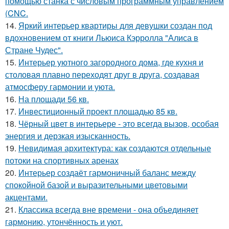
помощью станка с числовым программным управлением
(CNC.
14.
Яркий интерьер квартиры для девушки создан под
вдохновением от книги Льюиса Кэрролла "Алиса в
Стране Чудес".
15.
Интерьер уютного загородного дома, где кухня и
столовая плавно переходят друг в друга, создавая
атмосферу гармонии и уюта.
16.
На площади 56 кв.
17.
Инвестиционный проект площадью 85 кв.
18.
Чёрный цвет в интерьере - это всегда вызов, особая
энергия и дерзкая изысканность.
19.
Невидимая архитектура: как создаются отдельные
потоки на спортивных аренах
20.
Интерьер создаёт гармоничный баланс между
спокойной базой и выразительными цветовыми
акцентами.
21.
Классика всегда вне времени - она объединяет
гармонию, утончённость и уют.