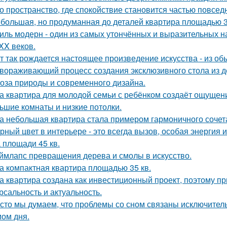
о пространство, где спокойствие становится частью повсед
большая, но продуманная до деталей квартира площадью 3
иль модерн - один из самых утончённых и выразительных 
 XX веков.
т так рождается настоящее произведение искусства - из об
вораживающий процесс создания эксклюзивного стола из д
оза природы и современного дизайна.
а квартира для молодой семьи с ребёнком создаёт ощущени
ьшие комнаты и низкие потолки.
а небольшая квартира стала примером гармоничного сочета
рный цвет в интерьере - это всегда вызов, особая энергия 
 площади 45 кв.
ймлапс превращения дерева и смолы в искусство.
а компактная квартира площадью 35 кв.
а квартира создана как инвестиционный проект, поэтому п
рсальность и актуальность.
сто мы думаем, что проблемы со сном связаны исключител
ом дня.