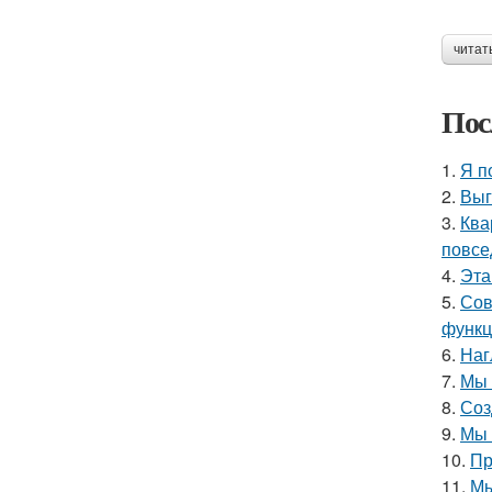
читат
Пос
1.
Я п
2.
Выг
3.
Ква
повсе
4.
Эта
5.
Сов
функц
6.
Наг
7.
Мы 
8.
Соз
9.
Мы 
10.
Пр
11.
Мы