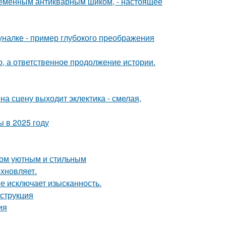
временным антикварным шиком, - настоящее
налке - пример глубокого преображения
о, а ответственное продолжение истории.
на сцену выходит эклектика - смелая,
 в 2025 году
дом уютным и стильным
хновляет.
не исключает изысканность.
нструкция
ия