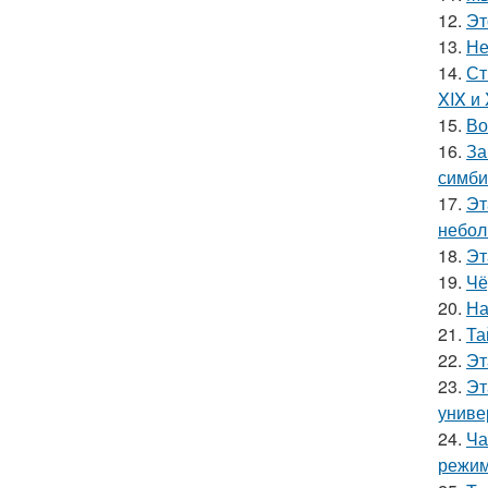
12.
Эт
13.
Не
14.
Ст
XIX и
15.
Во
16.
За
симби
17.
Эт
небол
18.
Эт
19.
Чё
20.
На
21.
Та
22.
Эт
23.
Эт
униве
24.
Ча
режим