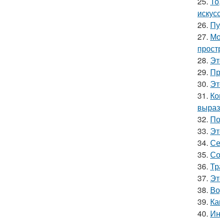
25.
То
искус
26.
Пу
27.
Мо
прост
28.
Эт
29.
Пр
30.
Эт
31.
Ко
выраз
32.
По
33.
Эт
34.
Се
35.
Со
36.
Тр
37.
Эт
38.
Во
39.
Ка
40.
Ин