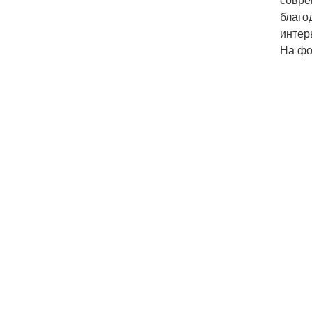
благо
интер
На фо