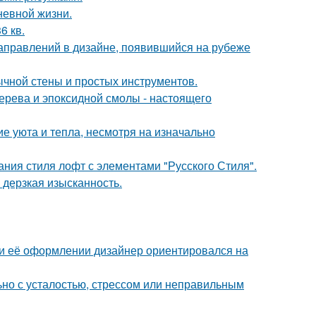
невной жизни.
6 кв.
направлений в дизайне, появившийся на рубеже
ычной стены и простых инструментов.
ерева и эпоксидной смолы - настоящего
е уюта и тепла, несмотря на изначально
ния стиля лофт с элементами "Русского Стиля".
и дерзкая изысканность.
ри её оформлении дизайнер ориентировался на
ьно с усталостью, стрессом или неправильным