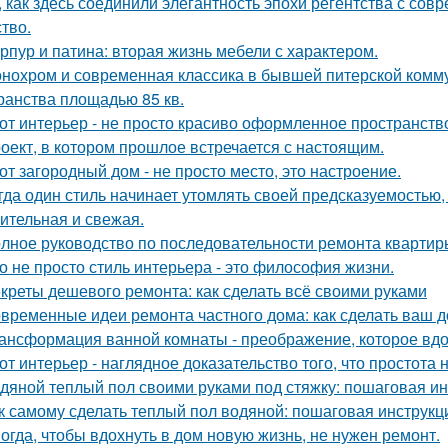
, как здесь соединили элегантность эпохи регентства с со
ство.
рпур и патина: вторая жизнь мебели с характером.
нохром и современная классика в бывшей питерской комму
ранства площадью 85 кв.
от интерьер - не просто красиво оформленное пространств
оект, в котором прошлое встречается с настоящим.
от загородный дом - не просто место, это настроение.
гда один стиль начинает утомлять своей предсказуемостью, 
ительная и свежая.
лное руководство по последовательности ремонта квартиры
о не просто стиль интерьера - это философия жизни.
креты дешевого ремонта: как сделать всё своими руками
временные идеи ремонта частного дома: как сделать ваш 
ансформация ванной комнаты - преображение, которое вдо
от интерьер - наглядное доказательство того, что простота 
дяной теплый пол своими руками под стяжку: пошаговая и
к самому сделать теплый пол водяной: пошаговая инструкц
огда, чтобы вдохнуть в дом новую жизнь, не нужен ремонт.