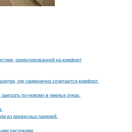
истике, ориентированной на комфорт
литре, где гармонично сочетаются комфорт,
 заиграть по-новому в умелых руках.
в.
ли из древесных панелей.
ыми рисунками.