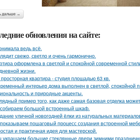
ь дальше →
ледние обновления на сайте:
онимала ведь всё.
лядит свежо, светло и очень гармонично.
ртира оформлена в светлой и спокойной современной стил
дневной жизни.
 просторная квартира - студия площадью 63 кв.
ременный интерьер дома выполнен в светлой, спокойной па
иональность и природные акценты.
лядный пример того, как даже самая базовая отделка может
собираем большой встроенный шкаф.
дание уличной новогодней ёлки из натуральных материало
показываем пошаговый процесс создания встроенной мебе
остая и практичная идея для мастерской.
 украшаем большие стеклянные двери зимними праздничн