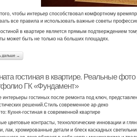
 того, чтобы интерьер способствовал комфортному времяп
вать все правила и использовать важные советы професси
гостиной в квартире является прямым подтверждением том
ты может быть не только на больших площадях.
ь дальше →
ата гостиная в квартире. Реальные фото 
тфолио ГК «Фундамент»
 интерьеры гостиных после ремонта под ключ, представле
стических решений.Стиль современное ар-деко
то: Кухня-гостиная в современной квартире
ые цветовые контрасты, технологические инновации и гл
и, лак, хромированные детали и блеск каскадных светильни
менного ар-деко вбирает в себя черты минимализма и тради