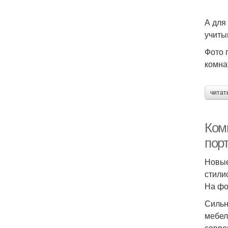
А для
учиты
Фото 
комна
читат
Комн
пор
Новые
стили
На фо
Сильн
мебел
совре