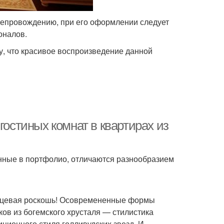
репровождению, при его оформлении следует
оналов.
у, что красивое воспроизведение данной
гостиных комнат в квартирах из
нные в портфолио, отличаются разнообразием
янцевая роскошь! Осовремененные формы
ков из богемского хрусталя — стилистика
ционного стиля голливудских звезд. И