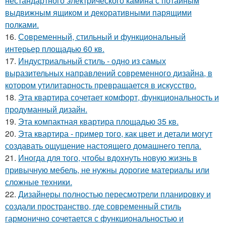
нестандартного электрического камина с потайным
выдвижным ящиком и декоративными парящими
полками.
16.
Современный, стильный и функциональный
интерьер площадью 60 кв.
17.
Индустриальный стиль - одно из самых
выразительных направлений современного дизайна, в
котором утилитарность превращается в искусство.
18.
Эта квартира сочетает комфорт, функциональность и
продуманный дизайн.
19.
Эта компактная квартира площадью 35 кв.
20.
Эта квартира - пример того, как цвет и детали могут
создавать ощущение настоящего домашнего тепла.
21.
Иногда для того, чтобы вдохнуть новую жизнь в
привычную мебель, не нужны дорогие материалы или
сложные техники.
22.
Дизайнеры полностью пересмотрели планировку и
создали пространство, где современный стиль
гармонично сочетается с функциональностью и