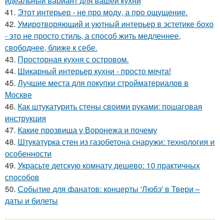
идеальный вариант для вашей кухни
41.
Этот интерьер - не про моду, а про ощущение.
42.
Умиротворяющий и уютный интерьер в эстетике бохо
- это не просто стиль, а способ жить медленнее,
свободнее, ближе к себе.
43.
Просторная кухня с островом.
44.
Шикарный интерьер кухни - просто мечта!
45.
Лучшие места для покупки стройматериалов в
Москве
46.
Как штукатурить стены своими руками: пошаговая
инструкция
47.
Какие прозвища у Воронежа и почему
48.
Штукатурка стен из газобетона снаружи: технология и
особенности
49.
Украсьте детскую комнату дешево: 10 практичных
способов
50.
Событие для фанатов: концерты 'Любэ' в Твери –
даты и билеты