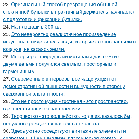
23.
Оригинальный способ превращения обычной
стеклянной бутылки в практичный держатель начинается
с подготовки и фиксации бутылки.
24.
На площади в 300 кв.
25.
Это невероятно реалистичное произведение
искусства в виде капель воды, которые словно застыли в
воздухе, не касаясь земли.
26.
Интерьер с природными мотивами для семьи с
двумя детьми получился светлым, просторным и
гармоничным.
27.
Современные интерьеры всё чаще уходят от
демонстративной пышности и вычурности в сторону
сдержанной элегантности.
28.
Это не просто кухня - гостиная - это пространство,
где цвет становится настроением.
29.
Творчество - это волшебство, когда из, казалось бы,
ненужного рождается настоящая красота.
30.
Здесь уютно соседствуют винтажные элементы и
современный минимализм, классическая форма - с