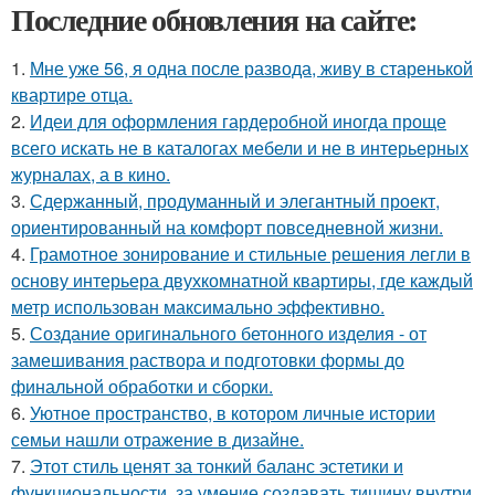
Последние обновления на сайте:
1.
Мне уже 56, я одна после развода, живу в старенькой
квартире отца.
2.
Идеи для оформления гардеробной иногда проще
всего искать не в каталогах мебели и не в интерьерных
журналах, а в кино.
3.
Сдержанный, продуманный и элегантный проект,
ориентированный на комфорт повседневной жизни.
4.
Грамотное зонирование и стильные решения легли в
основу интерьера двухкомнатной квартиры, где каждый
метр использован максимально эффективно.
5.
Создание оригинального бетонного изделия - от
замешивания раствора и подготовки формы до
финальной обработки и сборки.
6.
Уютное пространство, в котором личные истории
семьи нашли отражение в дизайне.
7.
Этот стиль ценят за тонкий баланс эстетики и
функциональности, за умение создавать тишину внутри