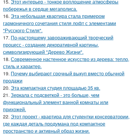
15.
Этот интерьер - тонкое воплощение атмосферы
побережья в сердце мегаполиса.
16.
Эта небольшая квартира стала примером
гармоничного сочетания стиля лофт с элементами
"Русского Стиля".
17.
По-настоящему завораживающий творческий
процесс - создание декоративной картины,
символизирующей "Дерево Жизни".
18.
Современное настенное искусство из дерева: тепло,
стиль и характер.
19.
Почему выбирают срочный выкуп вместо обычной
продажи
20.
Эта компактная студия площадью 35 кв.
21.
Зеркала с подсветкой - это больше, чем
функциональный элемент ванной комнаты или
прихожей.
22.
Этот проект - квартира для студентки консерватории,
где каждая деталь продумана под компактное
пространство и активный образ жизни.