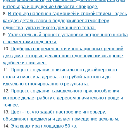
интерьера и ощущение близости к природе.
8.
Интерьер наполнен гармонией и спокойствием - здесь
каждая деталь словно поддерживает атмосферу
единства, уюта и тихого домашнего тепла.
9.
Увлекательный процесс установки встроенного шкафа
с элементами подсветки.
10.
Подборка современных и инновационных решений
для дома, которые делают повседневную жизнь проще,
удобнее и стильнее.
11.
Процесс создания оригинального дизайнерского
стола из массива дерева - от грубой заготовки до
идеально отполированного результата.
12.
Процесс создания самодельного приспособления,
которое делает работу с деревом значительно проще и
точнее.
13.
Цвет - то, что задаёт настроение интерьеру,
объединяет предметы и делает помещение цельным.
14.
Эта квартира площадью 50 кв.