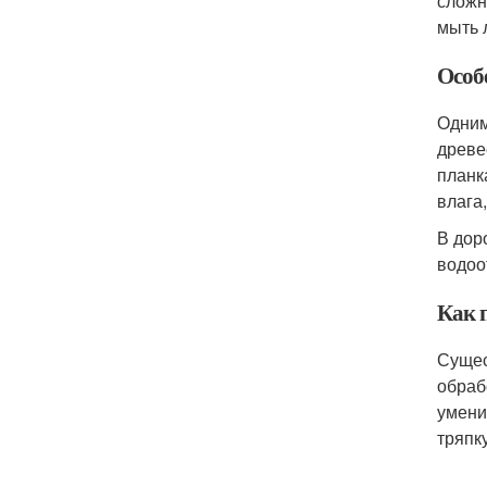
сложн
мыть 
Особ
Одним
древе
планк
влага
В дор
водоо
Как 
Сущес
обраб
умени
тряпку