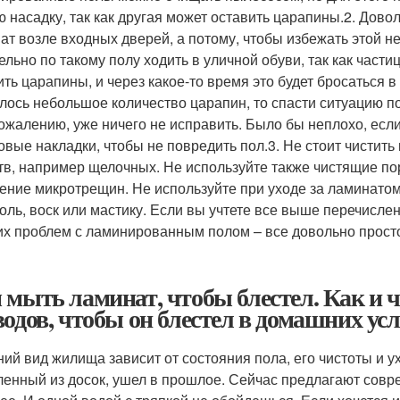
ю насадку, так как другая может оставить царапины.2. Дов
ат возле входных дверей, а потому, чтобы избежать этой н
ельно по такому полу ходить в уличной обуви, так как части
ить царапины, и через какое-то время это будет бросаться в
лось небольшое количество царапин, то спасти ситуацию по
 сожалению, уже ничего не исправить. Было бы неплохо, ес
овые накладки, чтобы не повредить пол.3. Не стоит чистит
тв, например щелочных. Не используйте также чистящие поро
ение микротрещин. Не используйте при уходе за ламинатом 
оль, воск или мастику. Если вы учтете все выше перечислен
их проблем с ламинированным полом – все довольно просто
 мыть ламинат, чтобы блестел. Как и 
водов, чтобы он блестел в домашних ус
ий вид жилища зависит от состояния пола, его чистоты и 
ленный из досок, ушел в прошлое. Сейчас предлагают совр