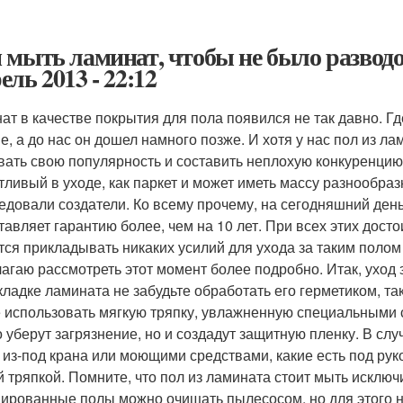
 мыть ламинат, чтобы не было разводов
ель 2013 - 22:12
ат в качестве покрытия для пола появился не так давно. Где
е, а до нас он дошел намного позже. И хотя у нас пол из ла
вать свою популярность и составить неплохую конкуренцию п
тливый в уходе, как паркет и может иметь массу разнообраз
едовали создатели. Ко всему прочему, на сегодняшний ден
тавляет гарантию более, чем на 10 лет. При всех этих досто
тся прикладывать никаких усилий для ухода за таким полом
агаю рассмотреть этот момент более подробно. Итак, уход з
кладке ламината не забудьте обработать его герметиком, та
 использовать мягкую тряпку, увлажненную специальными с
о уберут загрязнение, но и создадут защитную пленку. В сл
 из-под крана или моющими средствами, какие есть под руко
й тряпкой. Помните, что пол из ламината стоит мыть исклю
ированные полы можно очищать пылесосом, но для этого н