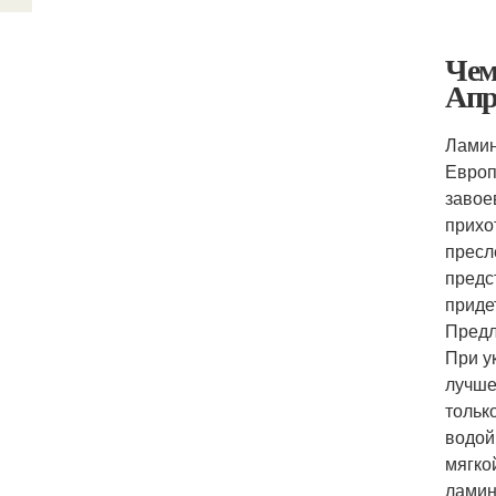
Чем
Апр
Ламин
Европ
завое
прихо
пресл
предс
приде
Предл
При у
лучше
тольк
водой
мягко
ламин