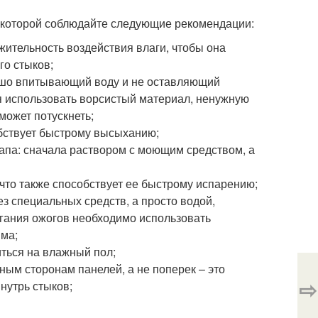
се которой соблюдайте следующие рекомендации:
ительность воздействия влаги, чтобы она
го стыков;
рошо впитывающий воду и не оставляющий
я использовать ворсистый материал, ненужную
может потускнеть;
обствует быстрому высыханию;
тапа: сначала раствором с моющим средством, а
 что также способствует ее быстрому испарению;
ез специальных средств, а просто водой,
егания ожогов необходимо использовать
ма;
иться на влажный пол;
ым сторонам панелей, а не поперек – это
⇨
нутрь стыков;