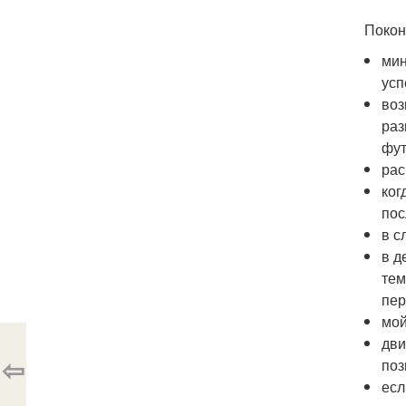
Покон
мин
усп
воз
раз
фут
рас
ког
пос
в с
в д
тем
пер
мой
дви
⇦
поз
есл