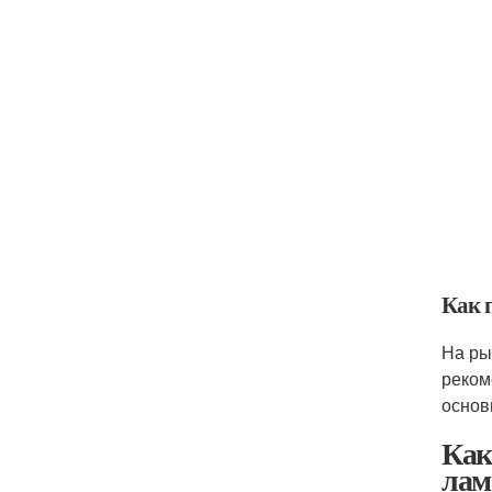
Как 
На ры
реком
основ
Как
лам