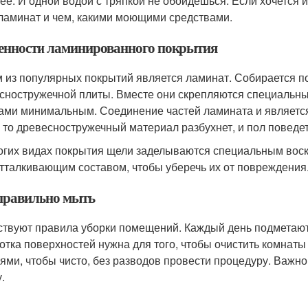
ее. И одной водой с тряпкой не обойдешься. Если хочется им
ламинат и чем, какими моющими средствами.
енности ламинированного покрытия
 из популярных покрытий является ламинат. Собирается по
сностружечной плиты. Вместе они скрепляются специальны
ами минимальным. Соединение частей ламината и является
, то древесностружечный материал разбухнет, и пол поведет
огих видах покрытия щели заделываются специальным воск
тталкивающим составом, чтобы уберечь их от повреждения
правильно мыть
твуют правила уборки помещений. Каждый день подметают 
отка поверхностей нужна для того, чтобы очистить комнаты
ями, чтобы чисто, без разводов провести процедуру. Важн
.