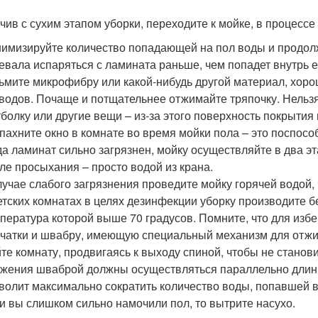
чив с сухим этапом уборки, переходите к мойке, в процес
имизируйте количество попадающей на пол воды и продолж
евала испаряться с ламината раньше, чем попадет внутрь е
ьмите микрофибру или какой-нибудь другой материал, хо
водов. Почаще и потщательнее отжимайте тряпочку. Нельз
болку или другие вещи – из-за этого поверхность покрытия 
пахните окно в комнате во время мойки пола – это поспос
да ламинат сильно загрязнен, мойку осуществляйте в два э
ле просыхания – просто водой из крана.
лучае слабого загрязнения проведите мойку горячей водой,
етских комнатах в целях дезинфекции уборку производите б
пература которой выше 70 градусов. Помните, что для изб
чатки и швабру, имеющую специальный механизм для отжи
те комнату, продвигаясь к выходу спиной, чтобы не станов
жения шваброй должны осуществляться параллельно длинн
волит максимально сократить количество воды, попавшей в
и вы слишком сильно намочили пол, то вытрите насухо.