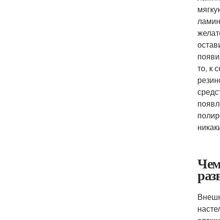
мягку
ламин
желат
остав
появи
то, к
резин
средс
появл
полир
никак
Чем
раз
Внешн
насте