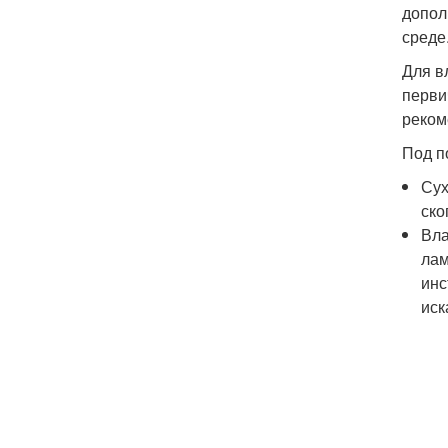
допол
среде
Для в
перви
реком
Под п
Сух
ско
Вла
лам
инс
иск