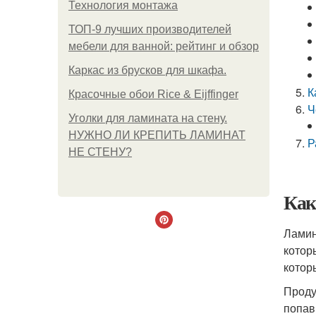
Технология монтажа
ТОП-9 лучших производителей
мебели для ванной: рейтинг и обзор
Каркас из брусков для шкафа.
К
Красочные обои Rice & Eijffinger
Ч
Уголки для ламината на стену.
НУЖНО ЛИ КРЕПИТЬ ЛАМИНАТ
Р
НЕ СТЕНУ?
Как
Ламин
котор
котор
Проду
попав