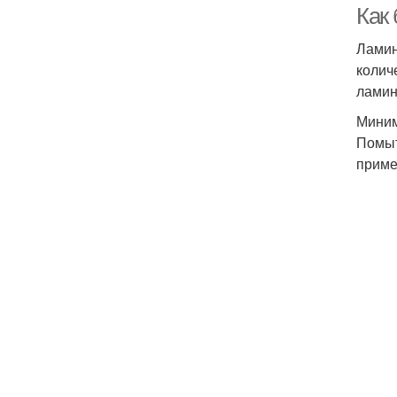
Как
Ламин
колич
ламин
Миним
Помыт
приме