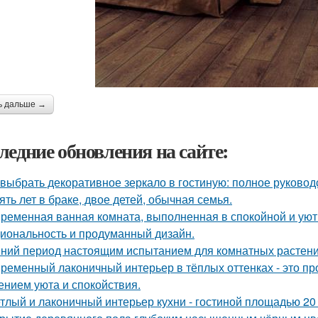
ь дальше →
ледние обновления на сайте:
 выбрать декоративное зеркало в гостиную: полное руково
ять лет в браке, двое детей, обычная семья.
ременная ванная комната, выполненная в спокойной и уютн
иональность и продуманный дизайн.
ний период настоящим испытанием для комнатных растени
ременный лаконичный интерьер в тёплых оттенках - это пр
нием уюта и спокойствия.
тлый и лаконичный интерьер кухни - гостиной площадью 20 