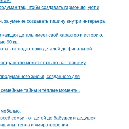
етом.
одуман так, чтобы создавать гармонию, уют и
и, за умение создавать тишину внутри интерьера
м каждая деталь имеет свой характер и историю.
ю 60 кв.
ты - от подготовки деталей до финальной
ространство может стать по-настоящему
продуманного жилья, созданного для
ие семейные тайны и тёплые моменты.
 мебелью.
всей семьи - от детей до бабушек и дедушек.
ишины, тепла и умиротворения.