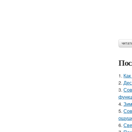
читат
Пос
1.
Как
2.
Дес
3.
Сов
функц
4.
Зим
5.
Сов
ощуще
6.
Све