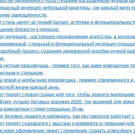
рытие деревянного пола глубоким насыщенным чёрным цв
красный интерьер небольшой квартиры, где каждый метр пр
ние завершённости.
т стиль ценят за тонкий баланс эстетики и функциональност
щение близости к природе.
от интерьер - настоящее произведение искусства, в которо
временный, стильный и функциональный интерьер площадь
дробный процесс создания деревянной коробки ручной рабо
и.
а уютная евродвушка - пример того, как даже компактное п
ртным и стильным.
а яркая и необычная евродвушка - пример современного и 
ртной жизни каждый день.
от проект словно создан для того, чтобы хранить маленьк
йтинг лучших беговых дорожек 2025: топ моделей для дома
а компактная студия площадью 35 кв.
е безумно нравится наблюдать, как реставратор работает с
от проект создавался с мыслью о комфорте и гармонии для 
основе оформления лежит стремление создать атмосферу т