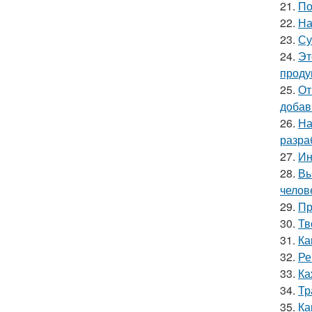
21.
По
22.
На
23.
Су
24.
Эт
проду
25.
От
добав
26.
На
разра
27.
Ин
28.
Вы
челов
29.
Пр
30.
Тв
31.
Ка
32.
Ре
33.
Ка
34.
Тр
35.
Ка