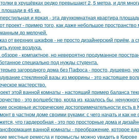
толки в хрущёвках редко превышают 2, 5 метра, и для мног
 площади в 45 кв.
перстильная и яркая - эта двухкомнатная квартира площадь
от проект - пример того, как даже небольшое пространств
манным до мелочей.
каз от верхних шкафов - не просто дизайнерский приём, а 
ить кухне воздуха.
 обзоре - компактное, но невероятно продуманное простран
ботанное специально под нужды студента.
терьер загородного дома без Пафоса - просто, душевно, ую
дувание стеклянной вазы из мюррины - это настоящее волше
еческое мастерство.
оект этой ванной комнаты - настоящий пример баланса текс
орчество - это волшебство, когда из, казалось бы, ненужно
кие основные исторические достопримечательности есть в 
монт в частном доме своими руками: с чего начать и как не
жется, что гардеробная - это про просторные дома и дизай
ансформация ванной комнаты - преображение, которое вдо
кие местные ремесла и промыслы можно увидеть в Кирове