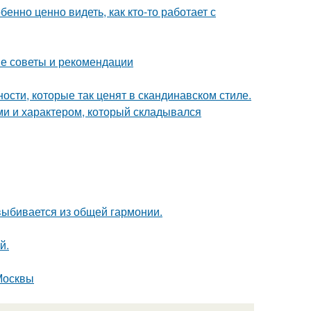
бенно ценно видеть, как кто-то работает с
ие советы и рекомендации
ости, которые так ценят в скандинавском стиле.
ми и характером, который складывался
 выбивается из общей гармонии.
й.
Москвы