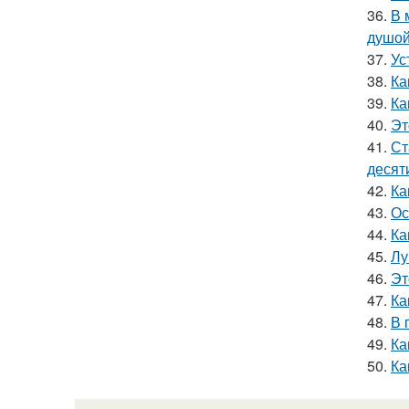
36.
В 
душой
37.
Ус
38.
Ка
39.
Ка
40.
Эт
41.
Ст
десят
42.
Ка
43.
Ос
44.
Ка
45.
Лу
46.
Эт
47.
Ка
48.
В 
49.
Ка
50.
Ка