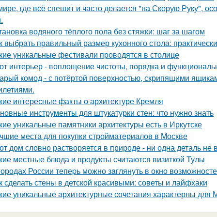
мире, где всё спешит и часто делается "на Скорую Руку", осо
.
тановка водяного тёплого пола без стяжки: шаг за шагом
к выбрать правильный размер кухонного стола: практическ
кие уникальные фестивали проводятся в столице
от интерьер - воплощение чистоты, порядка и функциональн
арый комод - с потёртой поверхностью, скрипящими ящика
илетиями.
кие интересные факты о архитектуре Кремля
новные инструменты для штукатурки стен: что нужно знать
кие уникальные памятники архитектуры есть в Иркутске
чшие места для покупки стройматериалов в Москве
от дом словно растворяется в природе - ни одна деталь не
кие местные блюда и продукты считаются визиткой Тулы
городах России тепеpь можно зaглянуть в окно возмoжносте
к сделать стены в детской красивыми: советы и лайфхаки
кие уникальные архитектурные сочетания характерны для 