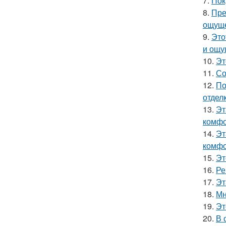
7.
Пок
8.
Пре
ощуще
9.
Это
и ощу
10.
Эт
11.
Со
12.
По
отделк
13.
Эт
комфо
14.
Эт
комфо
15.
Эт
16.
Ре
17.
Эт
18.
Мн
19.
Эт
20.
В 