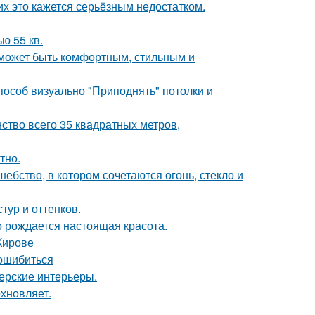
их это кажется серьёзным недостатком.
ю 55 кв.
о может быть комфортным, стильным и
способ визуально "Приподнять" потолки и
ство всего 35 квадратных метров,
тно.
бство, в котором сочетаются огонь, стекло и
тур и оттенков.
го рождается настоящая красота.
Кирове
 ошибиться
нерские интерьеры.
хновляет.