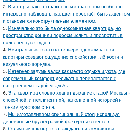
2.
В интерьерах с выраженным характером особенно
интересно наблюдать, как цвет перестаёт быть акцентом
и становится конструктивным элементом.
3.
Изначально это была однокомнатная квартира, но
пространство решили переосмыслить и превратить в
полноценную студию.
4.
Нейтральные тона в интерьере однокомнатной
квартиры создают ощущение спокойствия, лёгкости и
визуального порядка.
5.
Интерьер задумывался как место отдыха и уюта, где
современный комфорт деликатно переплетается с
настроением старой усадьбы.
6.
Эта квартира словно хранит дыхание старой Москвы -
спокойной, интеллигентной, наполненной историей и
тонким чувством стиля.
7.
Мы изготавливаем оригинальный стол, используя
деревянные бруски разной фактуры и оттенков.
8.
Отличный пример того, как даже на компактной