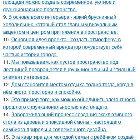
площади можно создать современное, уютное и
функциональное пространство.
9.
В основе всего интерьера - яркий брусничный
холодильник, который стал главным визуальным
акцентом и центром притяжения в пространстве.
10.
Основная идея проекта - создать атмосферу, в
которой современный арендатор почувствует себя
частью истории города.
11.
Мы показываем, как пустое пространство под
лестницей превращается в функциональный и стильный
элемент интерьера.
12.
Дом становится местом отдыха только тогда, когда в
нём чисто, просторно и спокойно.
13.
Это пример того, как можно объединить элегантность
прошлого с функциональностью настоящего.
14.
Завораживающий процесс создания эксклюзивного
стола из дерева и эпоксидной смолы - настоящего
симбиоза природы и современного дизайна.
15.
Эта квартира для молодой семьи с ребёнком создаёт