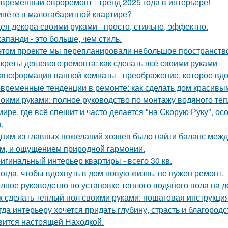
временный евроремонт - тренд 2025 года в интерьере!
вёте в малогабаритной квартире?
ея декора своими руками - просто, стильно, эффектно.
апанди - это больше, чем стиль.
этом проекте мы перепланировали небольшое пространство 
креты дешевого ремонта: как сделать всё своими руками
ансформация ванной комнаты - преображение, которое вдо
временные тенденции в ремонте: как сделать дом красивы
оими руками: полное руководство по монтажу водяного теп
мире, где всё спешит и часто делается "на Скорую Руку", осо
.
ним из главных пожеланий хозяев было найти баланс межд
м, и ощущением природной гармонии.
игинальный интерьер квартиры - всего 30 кв.
огда, чтобы вдохнуть в дом новую жизнь, не нужен ремонт.
лное руководство по установке теплого водяного пола на 
к сделать теплый пол своими руками: пошаговая инструкц
гда интерьеру хочется придать глубину, страсть и благород
вится настоящей Находкой.