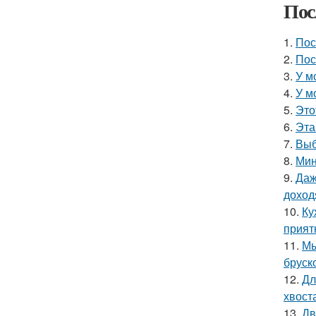
Пос
1.
Пос
2.
Пос
3.
У м
4.
У м
5.
Это
6.
Эта
7.
Выб
8.
Мин
9.
Даж
доход
10.
Ку
прият
11.
Мы
бруск
12.
Дл
хвост
13.
Дв