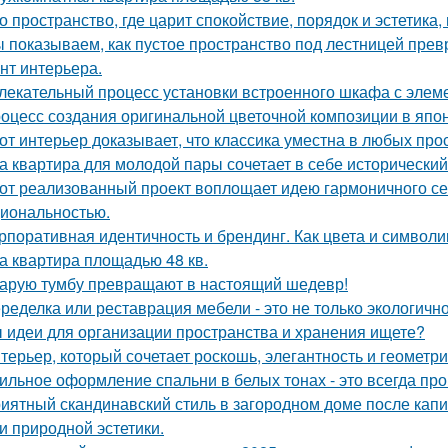
о пространство, где царит спокойствие, порядок и эстетика
 показываем, как пустое пространство под лестницей пре
нт интерьера.
лекательный процесс установки встроенного шкафа с элем
оцесс создания оригинальной цветочной композиции в япон
от интерьер доказывает, что классика уместна в любых про
а квартира для молодой пары сочетает в себе историческ
от реализованный проект воплощает идею гармоничного сем
иональностью.
рпоративная идентичность и брендинг. Как цвета и символи
а квартира площадью 48 кв.
арую тумбу превращают в настоящий шедевр!
ределка или реставрация мебели - это не только экологично,
 идеи для организации пространства и хранения ищете?
терьер, который сочетает роскошь, элегантность и геометри
ильное оформление спальни в белых тонах - это всегда про 
иятный скандинавский стиль в загородном доме после капит
 и природной эстетики.