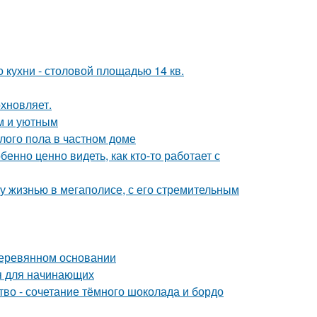
кухни - столовой площадью 14 кв.
хновляет.
м и уютным
лого пола в частном доме
бенно ценно видеть, как кто-то работает с
у жизнью в мегаполисе, с его стремительным
деревянном основании
ия для начинающих
ство - сочетание тёмного шоколада и бордо