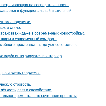
, настраивающая на сосредоточенность.
вращается в функциональный и стильный
ентами подсветки.
ском стиле.
странствах - даже в современных новостройках.
ий шарм и современный комфорт.
ейного пространства, где уют сочетается с
ка клуба интегрируются в интерьер
 но и очень творчески:
ческую строгость.
лёгкость, свет и спокойствие.
ального ремонта - это сочетание простоты,