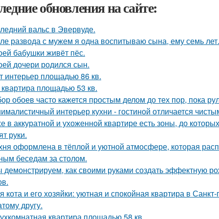
ледние обновления на сайте:
ледний вальс в Эвервуде.
ле развода с мужем я одна воспитываю сына, ему семь лет
оей бабушки живёт пёс.
оей дочери родился сын.
т интерьер площадью 86 кв.
 квартира площадью 53 кв.
ор обоев часто кажется простым делом до тех пор, пока ру
ималистичный интерьер кухни - гостиной отличается чист
е в аккуратной и ухоженной квартире есть зоны, до которых
ят руки.
хня оформлена в тёплой и уютной атмосфере, которая рас
ным беседам за столом.
 демонстрируем, как своими руками создать эффектную р
ов.
я кота и его хозяйки: уютная и спокойная квартира в Санкт-
атому другу.
ухкомнатная квартира площадью 58 кв.