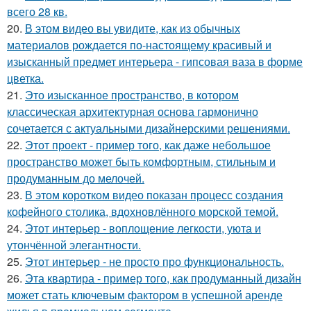
всего 28 кв.
20.
В этом видео вы увидите, как из обычных
материалов рождается по-настоящему красивый и
изысканный предмет интерьера - гипсовая ваза в форме
цветка.
21.
Это изысканное пространство, в котором
классическая архитектурная основа гармонично
сочетается с актуальными дизайнерскими решениями.
22.
Этот проект - пример того, как даже небольшое
пространство может быть комфортным, стильным и
продуманным до мелочей.
23.
В этом коротком видео показан процесс создания
кофейного столика, вдохновлённого морской темой.
24.
Этот интерьер - воплощение легкости, уюта и
утончённой элегантности.
25.
Этот интерьер - не просто про функциональность.
26.
Эта квартира - пример того, как продуманный дизайн
может стать ключевым фактором в успешной аренде