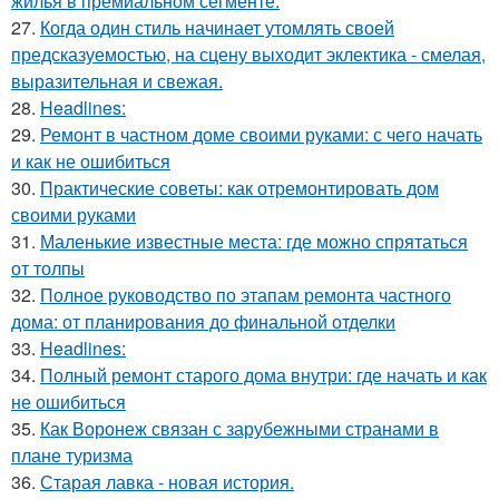
жилья в премиальном сегменте.
27.
Когда один стиль начинает утомлять своей
предсказуемостью, на сцену выходит эклектика - смелая,
выразительная и свежая.
28.
Headlines:
29.
Ремонт в частном доме своими руками: с чего начать
и как не ошибиться
30.
Практические советы: как отремонтировать дом
своими руками
31.
Маленькие известные места: где можно спрятаться
от толпы
32.
Полное руководство по этапам ремонта частного
дома: от планирования до финальной отделки
33.
Headlines:
34.
Полный ремонт старого дома внутри: где начать и как
не ошибиться
35.
Как Воронеж связан с зарубежными странами в
плане туризма
36.
Старая лавка - новая история.