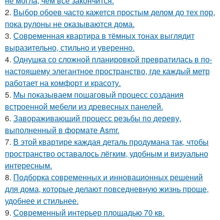
не могла, чем всё закончится.
2.
Выбор обоев часто кажется простым делом до тех пор,
пока рулоны не оказываются дома.
3.
Современная квартира в тёмных тонах выглядит
выразительно, стильно и уверенно.
4.
Однушка со сложной планировкой превратилась в по-
настоящему элегантное пространство, где каждый метр
работает на комфорт и красоту.
5.
Мы показываем пошаговый процесс создания
встроенной мебели из древесных панелей.
6.
Завораживающий процесс резьбы по дереву,
выполненный в формате Asmr.
7.
В этой квартире каждая деталь продумана так, чтобы
пространство оставалось лёгким, удобным и визуально
интересным.
8.
Подборка современных и инновационных решений
для дома, которые делают повседневную жизнь проще,
удобнее и стильнее.
9.
Современный интерьер площадью 70 кв.