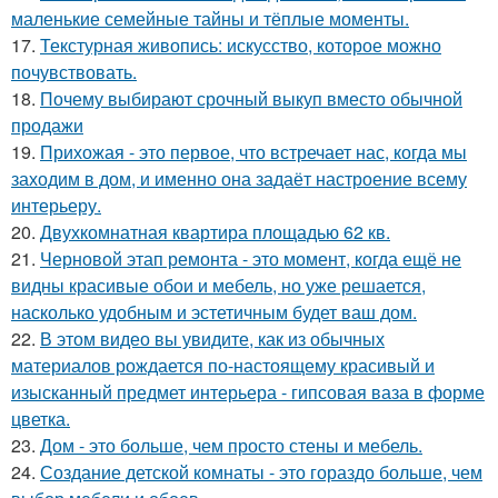
маленькие семейные тайны и тёплые моменты.
17.
Текстурная живопись: искусство, которое можно
почувствовать.
18.
Почему выбирают срочный выкуп вместо обычной
продажи
19.
Прихожая - это первое, что встречает нас, когда мы
заходим в дом, и именно она задаёт настроение всему
интерьеру.
20.
Двухкомнатная квартира площадью 62 кв.
21.
Черновой этап ремонта - это момент, когда ещё не
видны красивые обои и мебель, но уже решается,
насколько удобным и эстетичным будет ваш дом.
22.
В этом видео вы увидите, как из обычных
материалов рождается по-настоящему красивый и
изысканный предмет интерьера - гипсовая ваза в форме
цветка.
23.
Дом - это больше, чем просто стены и мебель.
24.
Создание детской комнаты - это гораздо больше, чем