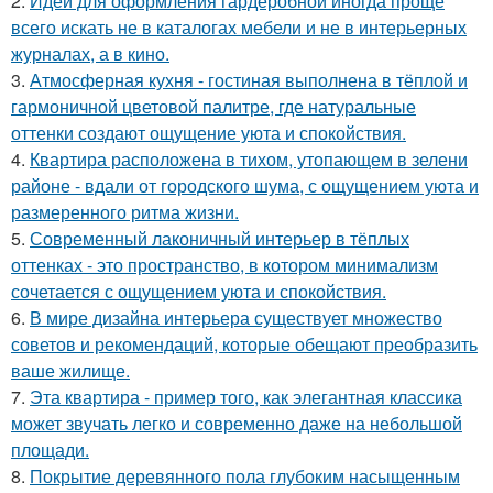
2.
Идеи для оформления гардеробной иногда проще
всего искать не в каталогах мебели и не в интерьерных
журналах, а в кино.
3.
Атмосферная кухня - гостиная выполнена в тёплой и
гармоничной цветовой палитре, где натуральные
оттенки создают ощущение уюта и спокойствия.
4.
Квартира расположена в тихом, утопающем в зелени
районе - вдали от городского шума, с ощущением уюта и
размеренного ритма жизни.
5.
Современный лаконичный интерьер в тёплых
оттенках - это пространство, в котором минимализм
сочетается с ощущением уюта и спокойствия.
6.
В мире дизайна интерьера существует множество
советов и рекомендаций, которые обещают преобразить
ваше жилище.
7.
Эта квартира - пример того, как элегантная классика
может звучать легко и современно даже на небольшой
площади.
8.
Покрытие деревянного пола глубоким насыщенным