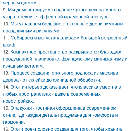
чёрным цветом.
9.
Мы демонстрируем создание яркого декоративного
узора в технике эффектной мраморной текстуры.
10.
Мы украшаем большие стеклянные двери зимними
праздничными рисунками.
11.
Собираем и мы устанавливаем большой встроенный
шкаф.
12.
Компактное пространство раскрывается благодаря
продуманной планировке, французскому минимализму и
изящным деталям.
13.
Процесс создания стильного подноса из массива
дерева - от склейки до финишной обработки.
14.
Этот интерьер доказывает, что классика уместна в
любых пространствах - даже в современных
новостройках.
15.
Эта кухня - гостиная оформлена в современном
стиле, где каждая деталь продумана для комфорта и
гармонии.
16.
Этот проект словно создан для того, чтобы хранить