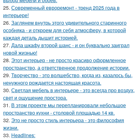
выбор мебели и обоев.
25.
Современный евроремонт - тренд 2025 года в
интерьере!
26.
Заглянем внутрь этого удивительного старинного
особняка - и откроем для себя атмосферу, в которой
каждая деталь дышит историей.
27.
Дала шкафу второй шанс - и он буквально заиграл
новой жизнью!
28.
Этот интерьер - не просто красиво оформленное
пространство, а ответственное продолжение истории.
29.
Творчество - это волшебство, когда из, казалось бы,
ненужного рождается настоящая красота.
30.
Светлая мебель в интерьере - это всегда про воздух,
свет и ощущение простора.
31.
В этом проекте мы перепланировали небольшое
пространство кухни - столовой площадью 14 кв.
32.
Это не просто стиль интерьера - это философия
жизни.
33.
Headlines: