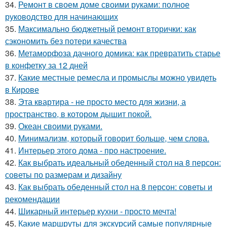
34.
Ремонт в своем доме своими руками: полное
руководство для начинающих
35.
Максимально бюджетный ремонт вторички: как
сэкономить без потери качества
36.
Метаморфоза дачного домика: как превратить старье
в конфетку за 12 дней
37.
Какие местные ремесла и промыслы можно увидеть
в Кирове
38.
Эта квартира - не просто место для жизни, а
пространство, в котором дышит покой.
39.
Океан своими руками.
40.
Минимализм, который говорит больше, чем слова.
41.
Интерьер этого дома - про настроение.
42.
Как выбрать идеальный обеденный стол на 8 персон:
советы по размерам и дизайну
43.
Как выбрать обеденный стол на 8 персон: советы и
рекомендации
44.
Шикарный интерьер кухни - просто мечта!
45.
Какие маршруты для экскурсий самые популярные