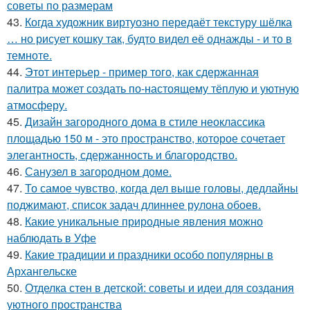
советы по размерам
43.
Когда художник виртуозно передаёт текстуру шёлка
… но рисует кошку так, будто видел её однажды - и то в
темноте.
44.
Этот интерьер - пример того, как сдержанная
палитра может создать по-настоящему тёплую и уютную
атмосферу.
45.
Дизайн загородного дома в стиле неоклассика
площадью 150 м - это пространство, которое сочетает
элегантность, сдержанность и благородство.
46.
Санузел в загородном доме.
47.
То самое чувство, когда дел выше головы, дедлайны
поджимают, список задач длиннее рулона обоев.
48.
Какие уникальные природные явления можно
наблюдать в Уфе
49.
Какие традиции и праздники особо популярны в
Архангельске
50.
Отделка стен в детской: советы и идеи для создания
уютного пространства