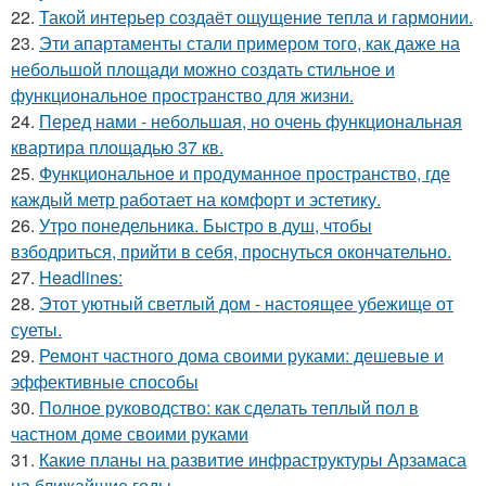
22.
Такой интерьер создаёт ощущение тепла и гармонии.
23.
Эти апартаменты стали примером того, как даже на
небольшой площади можно создать стильное и
функциональное пространство для жизни.
24.
Перед нами - небольшая, но очень функциональная
квартира площадью 37 кв.
25.
Функциональное и продуманное пространство, где
каждый метр работает на комфорт и эстетику.
26.
Утро понедельника. Быстро в душ, чтобы
взбодриться, прийти в себя, проснуться окончательно.
27.
Headlines:
28.
Этот уютный светлый дом - настоящее убежище от
суеты.
29.
Ремонт частного дома своими руками: дешевые и
эффективные способы
30.
Полное руководство: как сделать теплый пол в
частном доме своими руками
31.
Какие планы на развитие инфраструктуры Арзамаса
на ближайшие годы