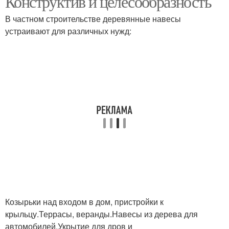
Конструктив и целесообразность
В частном строительстве деревянные навесы
устраивают для различных нужд:
Навес в частном доме
Навес во дворе
Навесы во дворе
Навес из профнастила
Навесы из
Навес к стене
металлопрофиля
Козырьки над входом в дом, пристройки к
крыльцу.Террасы, веранды.Навесы из дерева для
автомобилей.Укрытие для дров и