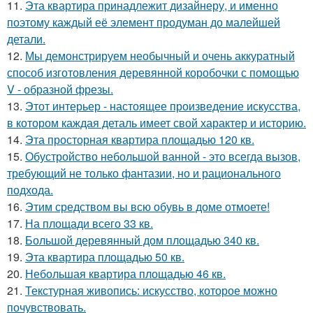
11.
Эта квартира принадлежит дизайнеру, и именно
поэтому каждый её элемент продуман до малейшей
детали.
12.
Мы демонстрируем необычный и очень аккуратный
способ изготовления деревянной коробочки с помощью
V - образной фрезы.
13.
Этот интерьер - настоящее произведение искусства,
в котором каждая деталь имеет свой характер и историю.
14.
Эта просторная квартира площадью 120 кв.
15.
Обустройство небольшой ванной - это всегда вызов,
требующий не только фантазии, но и рационального
подхода.
16.
Этим средством вы всю обувь в доме отмоете!
17.
На площади всего 33 кв.
18.
Большой деревянный дом площадью 340 кв.
19.
Эта квартира площадью 50 кв.
20.
Небольшая квартира площадью 46 кв.
21.
Текстурная живопись: искусство, которое можно
почувствовать.