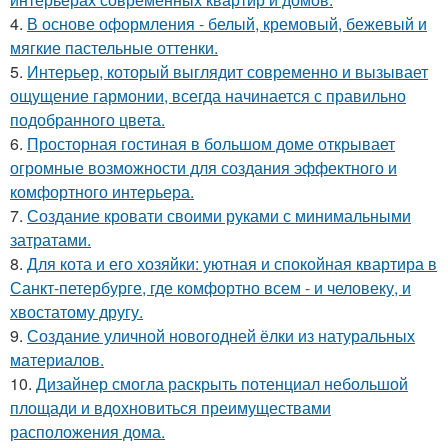
4.
В основе оформления - белый, кремовый, бежевый и
мягкие пастельные оттенки.
5.
Интерьер, который выглядит современно и вызывает
ощущение гармонии, всегда начинается с правильно
подобранного цвета.
6.
Просторная гостиная в большом доме открывает
огромные возможности для создания эффектного и
комфортного интерьера.
7.
Создание кровати своими руками с минимальными
затратами.
8.
Для кота и его хозяйки: уютная и спокойная квартира в
Санкт-петербурге, где комфортно всем - и человеку, и
хвостатому другу.
9.
Создание уличной новогодней ёлки из натуральных
материалов.
10.
Дизайнер смогла раскрыть потенциал небольшой
площади и вдохновиться преимуществами
расположения дома.