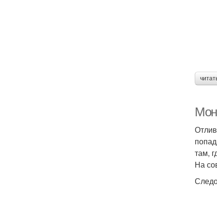
читат
Мон
Отлив
попад
там, 
На со
Следо