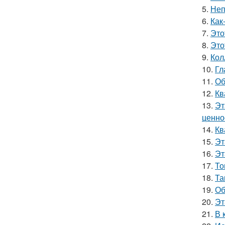
5.
Неп
6.
Как
7.
Это
8.
Это
9.
Кол
10.
Гл
11.
Об
12.
Кв
13.
Эт
ценно
14.
Кв
15.
Эт
16.
Эт
17.
То
18.
Та
19.
Об
20.
Эт
21.
В 