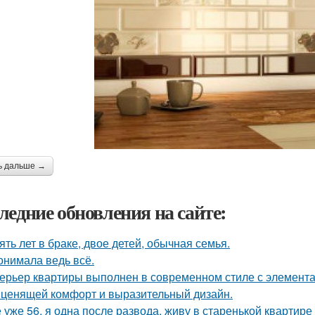
ь дальше →
ледние обновления на сайте:
ять лет в браке, двое детей, обычная семья.
онимала ведь всё.
ерьер квартиры выполнен в современном стиле с элемент
 ценящей комфорт и выразительный дизайн.
 уже 56, я одна после развода, живу в старенькой квартире 