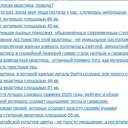
лохая квартира, правда?
-то раз, когда моя тёща гостила у нас, случилась небольшая
т интерьер площадью 86 кв.
т интерьер площадью 40 кв.
лекция разных прихожих, объединённых современным стиле
авное достоинство этой квартиры - её уникальное располо
новлённая ванная комната получилась светлой, аккуратной
артира в спокойной бежевой гамме стала уютным и гармон
а компактная квартира - отличный пример того, как интерье
сть пространства.
артира, в которой каждая деталь будто создана для тихого 
а квартира площадью 49 кв.
а квартира площадью 81 кв.
п-9 лучших садовых скамеек 2025 года: рейтинг и обзор
кой интерьер создаёт ощущение тепла и гармонии.
ожаю людей, которые создают красоту своими руками!
а стильная квартира площадью 55 кв.
китайской культуре цветы - не просто украшение, а носител