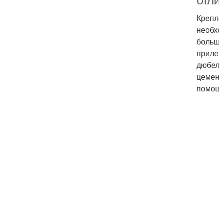
отл
Крепл
необх
больш
приле
дюбел
цемен
помощ