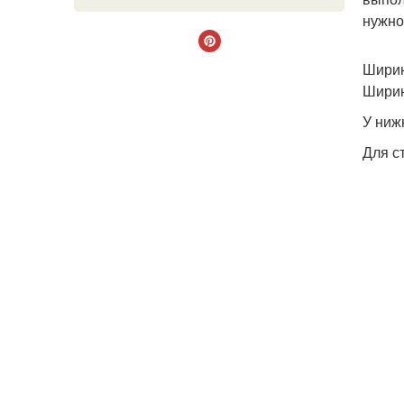
нужно
Ширин
Ширин
У ниж
Для с