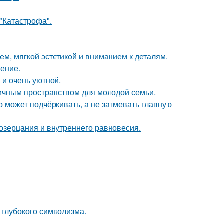
 "Катастрофа".
м, мягкой эстетикой и вниманием к деталям.
жение.
 и очень уютной.
ичным пространством для молодой семьи.
р может подчёркивать, а не затмевать главную
созерцания и внутреннего равновесия.
и глубокого символизма.