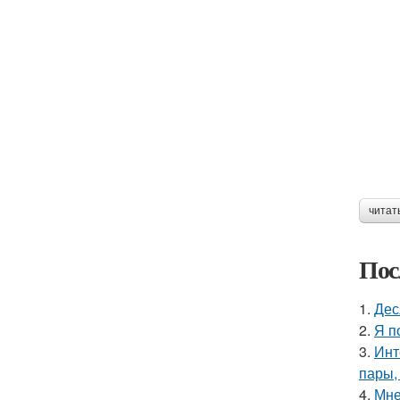
читат
Пос
1.
Дес
2.
Я п
3.
Инт
пары,
4.
Мне