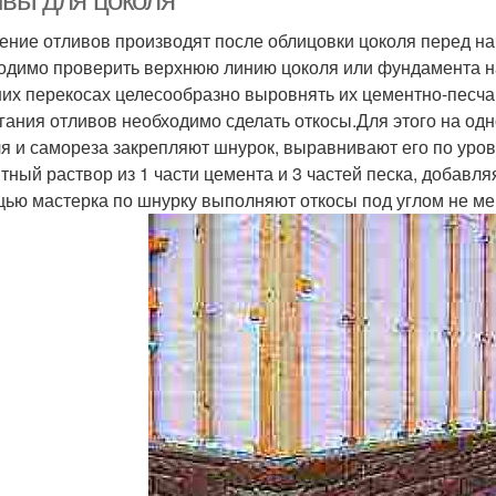
ивы для цоколя
ение отливов производят после облицовки цоколя перед на
одимо проверить верхнюю линию цоколя или фундамента на
их перекосах целесообразно выровнять их цементно-песчан
гания отливов необходимо сделать откосы.Для этого на од
я и самореза закрепляют шнурок, выравнивают его по уровн
тный раствор из 1 части цемента и 3 частей песка, добавляя
ью мастерка по шнурку выполняют откосы под углом не мен