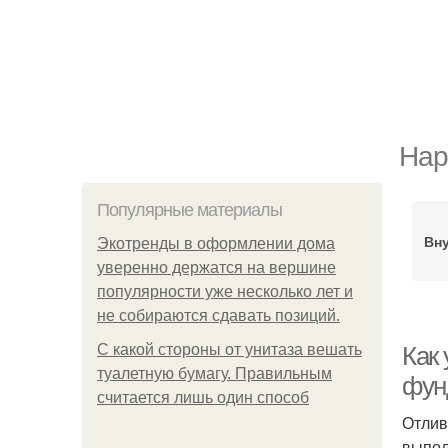
Нар
Популярные материалы
Вну
Экотренды в оформлении дома
уверенно держатся на вершине
популярности уже несколько лет и
не собираются сдавать позиций.
С какой стороны от унитаза вешать
Как
туалетную бумагу. Правильным
фун
считается лишь один способ
Отлив
выпол