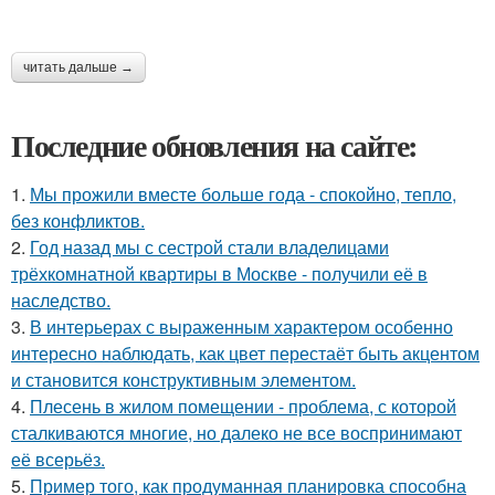
читать дальше →
Последние обновления на сайте:
1.
Мы прожили вместе больше года - спокойно, тепло,
без конфликтов.
2.
Год назад мы с сестрой стали владелицами
трёхкомнатной квартиры в Москве - получили её в
наследство.
3.
В интерьерах с выраженным характером особенно
интересно наблюдать, как цвет перестаёт быть акцентом
и становится конструктивным элементом.
4.
Плесень в жилом помещении - проблема, с которой
сталкиваются многие, но далеко не все воспринимают
её всерьёз.
5.
Пример того, как продуманная планировка способна