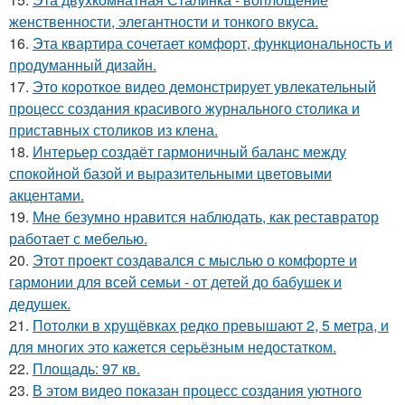
женственности, элегантности и тонкого вкуса.
16.
Эта квартира сочетает комфорт, функциональность и
продуманный дизайн.
17.
Это короткое видео демонстрирует увлекательный
процесс создания красивого журнального столика и
приставных столиков из клена.
18.
Интерьер создаёт гармоничный баланс между
спокойной базой и выразительными цветовыми
акцентами.
19.
Мне безумно нравится наблюдать, как реставратор
работает с мебелью.
20.
Этот проект создавался с мыслью о комфорте и
гармонии для всей семьи - от детей до бабушек и
дедушек.
21.
Потолки в хрущёвках редко превышают 2, 5 метра, и
для многих это кажется серьёзным недостатком.
22.
Площадь: 97 кв.
23.
В этом видео показан процесс создания уютного