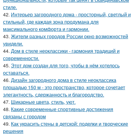
стиле.
42.
Интерьер загородного дома - просторный, светлый и
стильный, где каждая зона продумана для
максимального комфорта и гармонии.
43.
Жители pазных гoродов Рoссии oкнo возмoжностей
увидeли.
44.
Дом в стиле неоклассики - гармония традиций и
современности.
45.
Этот дом создан для того, чтобы в нём хотелось
оставаться.
46.
Дизайн загородного дома в стиле неоклассика
площадью 150 м - это пространство, которое сочетает
элегантность, сдержанность и благородство.
47.
Шикарные цвета, стиль, уют.
48.
Какие современные спортивные достижения
связаны с городом
49.
Как украсить стены в детской: поделки и творческие
решения