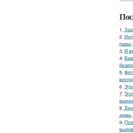
Пос
1.
Зад
2.
Инт
пары,
3.
Я в
4.
Вар
безоп
5.
Фот
воспо
6.
Это
7.
Это
выраз
8.
Диз
дома.
9.
Поэ
выров