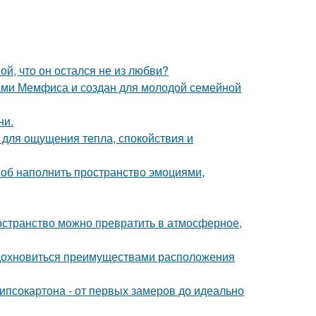
й, что он остался не из любви?
ами Мемфиса и создан для молодой семейной
ни.
о для ощущения тепла, спокойствия и
особ наполнить пространство эмоциями,
ространство можно превратить в атмосферное,
вдохновиться преимуществами расположения
ипсокартона - от первых замеров до идеально