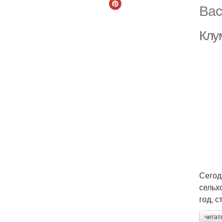
Вас
Клу
Сегод
сельх
год, 
читат