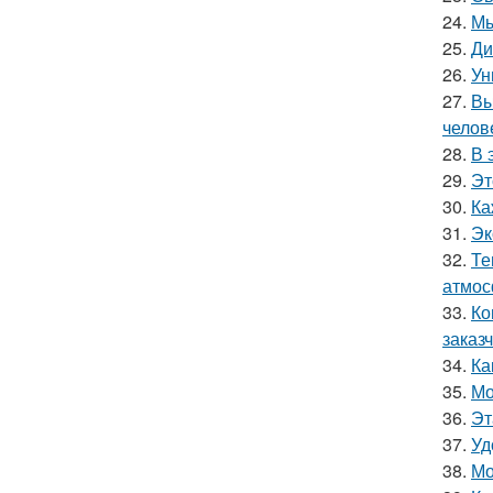
24.
Мы
25.
Ди
26.
Ун
27.
Вы
челов
28.
В 
29.
Эт
30.
Ка
31.
Эк
32.
Те
атмос
33.
Ко
заказч
34.
Ка
35.
Мо
36.
Эт
37.
Уд
38.
Мо