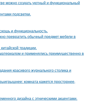
нстве можно создать уютный и функциональный
ентами подсветки.
скошь и функциональность.
жно превратить обычный предмет мебели в
 китайской традиции.
м материалом и применялись преимущественно в
здания красивого журнального столика и
 выигрышнее: комната кажется просторнее,
еменного дизайна с этническими акцентами.