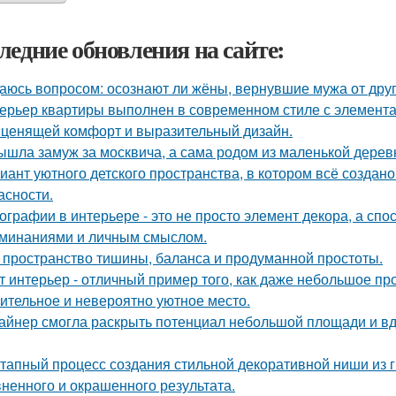
ледние обновления на сайте:
аюсь вопросом: осознают ли жёны, вернувшие мужа от друго
ерьер квартиры выполнен в современном стиле с элемент
 ценящей комфорт и выразительный дизайн.
ышла замуж за москвича, а сама родом из маленькой дерев
иант уютного детского пространства, в котором всё создан
асности.
ографии в интерьере - это не просто элемент декора, а сп
минаниями и личным смыслом.
 пространство тишины, баланса и продуманной простоты.
т интерьер - отличный пример того, как даже небольшое п
ительное и невероятно уютное место.
айнер смогла раскрыть потенциал небольшой площади и 
тапный процесс создания стильной декоративной ниши из г
ненного и окрашенного результата.