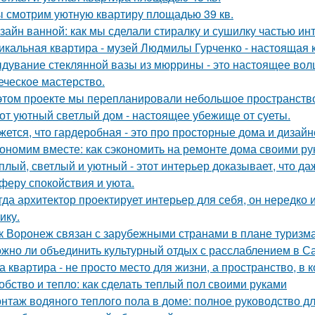
 смотрим уютную квартиру площадью 39 кв.
зайн ванной: как мы сделали стиралку и сушилку частью ин
икальная квартира - музей Людмилы Гурченко - настоящая 
дувание стеклянной вазы из мюррины - это настоящее волше
еческое мастерство.
этом проекте мы перепланировали небольшое пространство 
от уютный светлый дом - настоящее убежище от суеты.
жется, что гардеробная - это про просторные дома и дизай
ономим вместе: как сэкономить на ремонте дома своими р
плый, светлый и уютный - этот интерьер доказывает, что д
феру спокойствия и уюта.
гда архитектор проектирует интерьер для себя, он нередко 
ику.
к Воронеж связан с зарубежными странами в плане туризм
жно ли объединить культурный отдых с расслаблением в С
а квартира - не просто место для жизни, а пространство, в 
обство и тепло: как сделать теплый пол своими руками
нтаж водяного теплого пола в доме: полное руководство 