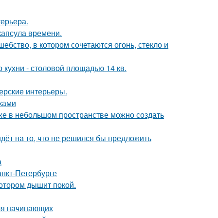
терьера.
капсула времени.
бство, в котором сочетаются огонь, стекло и
кухни - столовой площадью 14 кв.
нерские интерьеры.
уками
аже в небольшом пространстве можно создать
идёт на то, что не решился бы предложить
а
анкт-Петербурге
котором дышит покой.
для начинающих