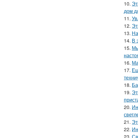
10.
Эт
дом д
11.
Ув
12.
Эт
13.
На
14.
В 
15.
Мы
насто
16.
Ма
17.
Ещ
техни
18.
Ба
19.
Эт
прист
20.
Ин
светл
21.
Эт
22.
Ин
23.
Св