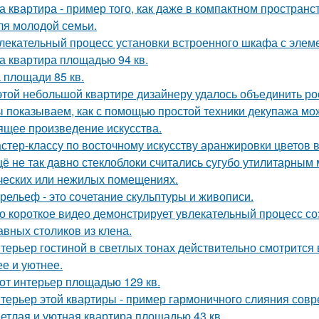
а квартира - пример того, как даже в компактном простра
ля молодой семьи.
лекательный процесс установки встроенного шкафа с элем
а квартира площадью 94 кв.
 площади 85 кв.
этой небольшой квартире дизайнеру удалось объединить ро
 показываем, как с помощью простой техники декупажа мо
ящее произведение искусства.
стер-классу по восточному искусству аранжировки цветов в
ё не так давно стеклоблоки считались сугубо утилитарны
ческих или нежилых помещениях.
рельеф - это сочетание скульптуры и живописи.
о короткое видео демонстрирует увлекательный процесс со
авных столиков из клена.
терьер гостиной в светлых тонах действительно смотрится
ее и уютнее.
от интерьер площадью 129 кв.
терьер этой квартиры - пример гармоничного слияния совр
етлая и уютная квартира площадью 43 кв.