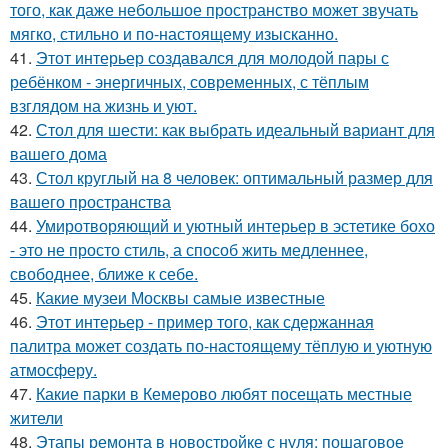
того, как даже небольшое пространство может звучать
мягко, стильно и по-настоящему изысканно.
41.
Этот интерьер создавался для молодой пары с
ребёнком - энергичных, современных, с тёплым
взглядом на жизнь и уют.
42.
Стол для шести: как выбрать идеальный вариант для
вашего дома
43.
Стол круглый на 8 человек: оптимальный размер для
вашего пространства
44.
Умиротворяющий и уютный интерьер в эстетике бохо
- это не просто стиль, а способ жить медленнее,
свободнее, ближе к себе.
45.
Какие музеи Москвы самые известные
46.
Этот интерьер - пример того, как сдержанная
палитра может создать по-настоящему тёплую и уютную
атмосферу.
47.
Какие парки в Кемерово любят посещать местные
жители
48.
Этапы ремонта в новостройке с нуля: пошаговое