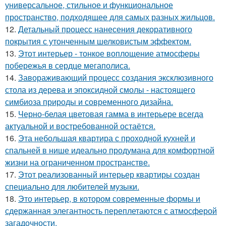
универсальное, стильное и функциональное
пространство, подходящее для самых разных жильцов.
12.
Детальный процесс нанесения декоративного
покрытия с утонченным шелковистым эффектом.
13.
Этот интерьер - тонкое воплощение атмосферы
побережья в сердце мегаполиса.
14.
Завораживающий процесс создания эксклюзивного
стола из дерева и эпоксидной смолы - настоящего
симбиоза природы и современного дизайна.
15.
Черно-белая цветовая гамма в интерьере всегда
актуальной и востребованной остаётся.
16.
Эта небольшая квартира с проходной кухней и
спальней в нише идеально продумана для комфортной
жизни на ограниченном пространстве.
17.
Этот реализованный интерьер квартиры создан
специально для любителей музыки.
18.
Это интерьер, в котором современные формы и
сдержанная элегантность переплетаются с атмосферой
загадочности.