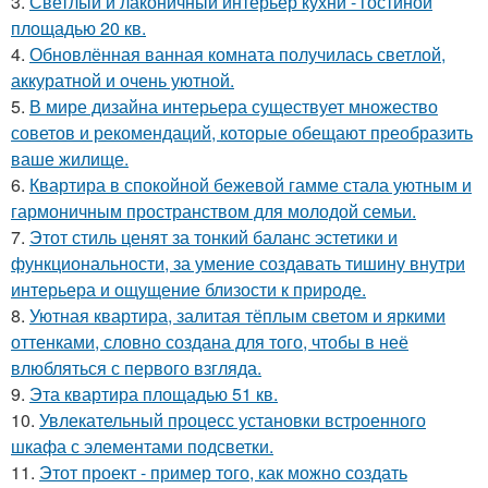
3.
Светлый и лаконичный интерьер кухни - гостиной
площадью 20 кв.
4.
Обновлённая ванная комната получилась светлой,
аккуратной и очень уютной.
5.
В мире дизайна интерьера существует множество
советов и рекомендаций, которые обещают преобразить
ваше жилище.
6.
Квартира в спокойной бежевой гамме стала уютным и
гармоничным пространством для молодой семьи.
7.
Этот стиль ценят за тонкий баланс эстетики и
функциональности, за умение создавать тишину внутри
интерьера и ощущение близости к природе.
8.
Уютная квартира, залитая тёплым светом и яркими
оттенками, словно создана для того, чтобы в неё
влюбляться с первого взгляда.
9.
Эта квартира площадью 51 кв.
10.
Увлекательный процесс установки встроенного
шкафа с элементами подсветки.
11.
Этот проект - пример того, как можно создать