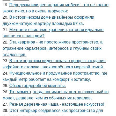
19.
Переделка или реставрация мебели - это не только
экологично, но и очень творчески:
20.
В историческом доме дизайнеры оформили
двухкомнатную квартиру площадью 57 кв.
21.
Мечтаете о системе хранения, которая идеально
впишется в ваш дом?
22.
Эта квартира - не просто жилое пространство, а
отражение характеров, интересов и глубины своих
владельцев.
23.
В этом коротком видео показан процесс создания
кофейного столика, вдохновлённого морской темой.
24.
Функциональное и продуманное пространство, где
каждый метр работает на комфорт и эстетику.
25.
Обзор гардеробной комнаты.
26.
Тот момент, когда понимаешь: пол, выложенный из
монет, дешевле, чем из обычных материалов.
27.
Резная деревянная чаша - настоящее искусство!
28.
Этот интерьер создавался как пространство для