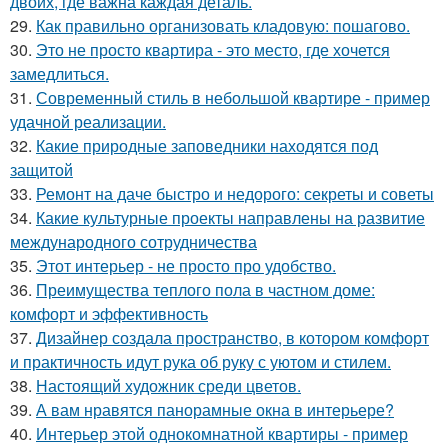
двоих, где важна каждая деталь.
29.
Как правильно организовать кладовую: пошагово.
30.
Это не просто квартира - это место, где хочется
замедлиться.
31.
Современный стиль в небольшой квартире - пример
удачной реализации.
32.
Какие природные заповедники находятся под
защитой
33.
Ремонт на даче быстро и недорого: секреты и советы
34.
Какие культурные проекты направлены на развитие
международного сотрудничества
35.
Этот интерьер - не просто про удобство.
36.
Преимущества теплого пола в частном доме:
комфорт и эффективность
37.
Дизайнер создала пространство, в котором комфорт
и практичность идут рука об руку с уютом и стилем.
38.
Настоящий художник среди цветов.
39.
А вам нравятся панорамные окна в интерьере?
40.
Интерьер этой однокомнатной квартиры - пример