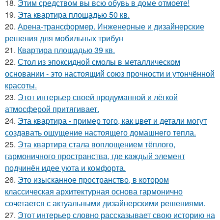
18.
Этим средством вы всю обувь в доме отмоете!
19.
Эта квартира площадью 50 кв.
20.
Арена-трансформер. Инженерные и дизайнерские
решения для мобильных трибун
21.
Квартира площадью 39 кв.
22.
Стол из эпоксидной смолы в металлическом
основании - это настоящий союз прочности и утончённой
красоты.
23.
Этот интерьер своей продуманной и лёгкой
атмосферой притягивает.
24.
Эта квартира - пример того, как цвет и детали могут
создавать ощущение настоящего домашнего тепла.
25.
Эта квартира стала воплощением тёплого,
гармоничного пространства, где каждый элемент
подчинён идее уюта и комфорта.
26.
Это изысканное пространство, в котором
классическая архитектурная основа гармонично
сочетается с актуальными дизайнерскими решениями.
27.
Этот интерьер словно рассказывает свою историю на