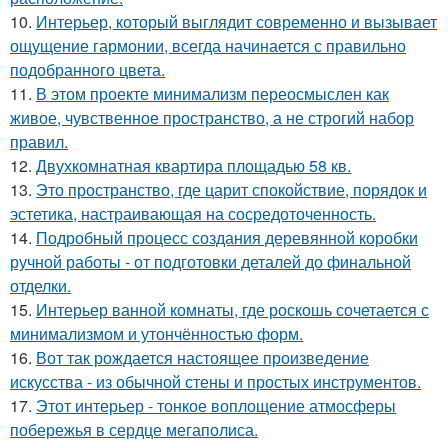
10.
Интерьер, который выглядит современно и вызывает
ощущение гармонии, всегда начинается с правильно
подобранного цвета.
11.
В этом проекте минимализм переосмыслен как
живое, чувственное пространство, а не строгий набор
правил.
12.
Двухкомнатная квартира площадью 58 кв.
13.
Это пространство, где царит спокойствие, порядок и
эстетика, настраивающая на сосредоточенность.
14.
Подробный процесс создания деревянной коробки
ручной работы - от подготовки деталей до финальной
отделки.
15.
Интерьер ванной комнаты, где роскошь сочетается с
минимализмом и утончённостью форм.
16.
Вот так рождается настоящее произведение
искусства - из обычной стены и простых инструментов.
17.
Этот интерьер - тонкое воплощение атмосферы
побережья в сердце мегаполиса.