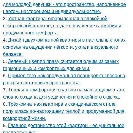
для молодой девушки - это пространство, наполненное
цветом, настроением и индивидуальностью.
3.
Уютная квартира, оформленная в спокойной
нейтральной палитре, создаёт ощущение гармонии и
продуманного комфорта.
4.
Дизайн двухкомнатной квартиры в пастельных тонах
основан на ощущении лёгкости, уюта и визуального
баланса.
5.
Зелёный цвет по праву считается одним из самых
гармоничных и комфортных для жизни.
6.
Пример того, как продуманная планировка способна
раскрыть потенциал пространства.
7.
Тёплая и комфортная спальня на мансардном этаже
словно создана для уединения и спокойного отдыха.
8.
Трёхкомнатная квартира в скандинавском стиле
получилась по-настоящему тёплой и продуманной для
комфортной жизни.
9.
Главное достоинство этой квартиры - её уникальное
расположение.