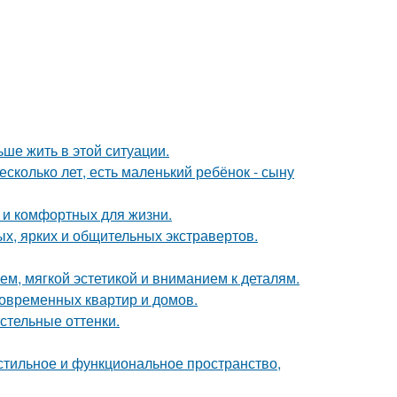
ьше жить в этой ситуации.
сколько лет, есть маленький ребёнок - сыну
 и комфортных для жизни.
х, ярких и общительных экстравертов.
м, мягкой эстетикой и вниманием к деталям.
овременных квартир и домов.
стельные оттенки.
 стильное и функциональное пространство,