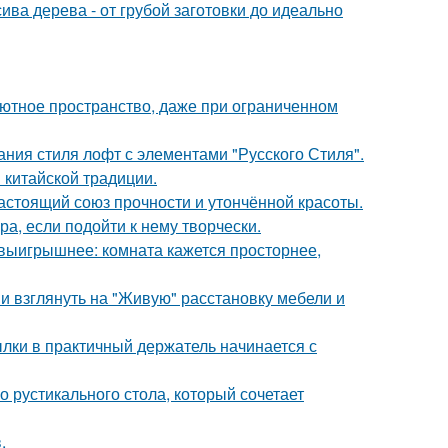
ива дерева - от грубой заготовки до идеально
 уютное пространство, даже при ограниченном
ния стиля лофт с элементами "Русского Стиля".
 китайской традиции.
астоящий союз прочности и утончённой красоты.
а, если подойти к нему творчески.
 выигрышнее: комната кажется просторнее,
ми взглянуть на "Живую" расстановку мебели и
ки в практичный держатель начинается с
 рустикального стола, который сочетает
.