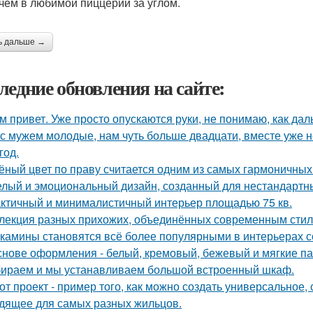
 чем в любимой пиццерии за углом.
ь дальше →
ледние обновления на сайте:
м привет. Уже просто опускаются руки, не понимаю, как дал
с мужем молодые, нам чуть больше двадцати, вместе уже не
год.
ёный цвет по праву считается одним из самых гармоничных
лый и эмоциональный дизайн, созданный для нестандартны
ктичный и минималистичный интерьер площадью 75 кв.
лекция разных прихожих, объединённых современным стиле
камины становятся всё более популярными в интерьерах с
снове оформления - белый, кремовый, бежевый и мягкие па
ираем и мы устанавливаем большой встроенный шкаф.
от проект - пример того, как можно создать универсальное,
дящее для самых разных жильцов.