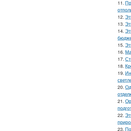
11.
Пр
отпол
12.
Эт
13.
Эт
14.
Эт
бюдже
15.
Эт
16.
Ма
17.
Ст
18.
Кр
19.
Ин
светл
20.
Од
отделк
21.
Ор
подго
22.
Эт
приро
23.
По