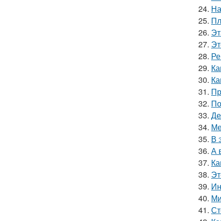
24.
На
25.
Пл
26.
Эт
27.
Эт
28.
Ре
29.
Ка
30.
Ка
31.
Пр
32.
По
33.
Де
34.
Ме
35.
В 
36.
А 
37.
Ка
38.
Эт
39.
Ин
40.
Ми
41.
Ст