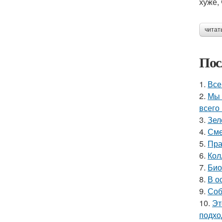
хуже,
читат
Пос
1.
Все
2.
Мы 
всего 
3.
Зел
4.
Сме
5.
Пра
6.
Кол
7.
Био
8.
В о
9.
Соб
10.
Эт
подхо