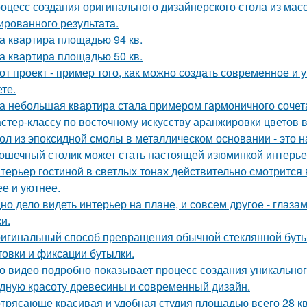
оцесс создания оригинального дизайнерского стола из масс
ированного результата.
а квартира площадью 94 кв.
а квартира площадью 50 кв.
от проект - пример того, как можно создать современное и
те.
а небольшая квартира стала примером гармоничного сочета
стер-классу по восточному искусству аранжировки цветов в
ол из эпоксидной смолы в металлическом основании - это н
ошечный столик может стать настоящей изюминкой интерьер
терьер гостиной в светлых тонах действительно смотрится
ее и уютнее.
но дело видеть интерьер на плане, и совсем другое - глаза
и.
игинальный способ превращения обычной стеклянной бутыл
товки и фиксации бутылки.
о видео подробно показывает процесс создания уникального
дную красоту древесины и современный дизайн.
трясающе красивая и удобная студия площадью всего 28 кв