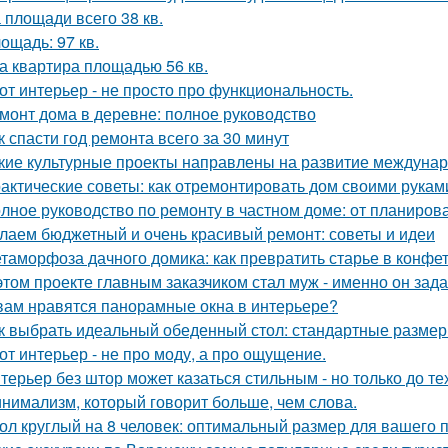
 площади всего 38 кв.
ощадь: 97 кв.
а квартира площадью 56 кв.
от интерьер - не просто про функциональность.
монт дома в деревне: полное руководство
к спасти год ремонта всего за 30 минут
кие культурные проекты направлены на развитие междунар
актические советы: как отремонтировать дом своими рукам
лное руководство по ремонту в частном доме: от планиро
лаем бюджетный и очень красивый ремонт: советы и идеи
таморфоза дачного домика: как превратить старье в конфет
этом проекте главным заказчиком стал муж - именно он за
вам нравятся панорамные окна в интерьере?
к выбрать идеальный обеденный стол: стандартные размер
от интерьер - не про моду, а про ощущение.
терьер без штор может казаться стильным - но только до те
нимализм, который говорит больше, чем слова.
ол круглый на 8 человек: оптимальный размер для вашего 