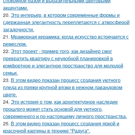
спокойной базой и выразительными цветовыми
акцентами.
20.
Это интерьер, в котором современные формы и
сдержанная элегантность переплетаются с атмосферой
загадочности.
21.
Мраморная керамика: когда искусство встречается с
ремеслом.
22.
Этот проект - пример того, как дизайнер смог
превратить квартиру с неудобной планировкой в
комфортное и элегантное пространство для молодой
семьи.
23.
В этом видео показан процесс создания уютного
пледа из пряжи крупной вязки в нежном лавандовом
цвете.
24.
Это история о том, как архитектурное наследие
прошлого может стать основой для уютного,
современного и по-настоящему личного пространства.
25.
В этом видео показан процесс создания яркой и
красочной картины в технике "Радуга".