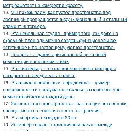
метр работает на комфорт и красоту.
12.
Мы показываем, как пустое пространство под
лестницей превращается в функциональный и стильный
элемент интерьера.
13.
Эта небольшая студия - пример того, как даже на
скромной площади можно создать функциональное,
эстетичное и по-настоящему уютное пространство.
14.
Процесс создания оригинальной цветочной
композиции в японском стиле.
15.
Этот интерьер - тонкое воплощение атмосферы
побережья в сердце мегаполиса.
16.
Эта яркая и необычная евродвушка - пример
современного и продуманного жилья, созданного для
комфортной жизни каждый день.
17.
Хозяева этого пространства - настоящие поклонники
солнца, моря и лёгкости южного настроения.
18.
Эта квартира площадью 60 кв.
19.
Интерьер создаёт гармоничный баланс между