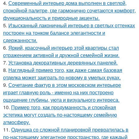
4.
Современный интерьер дома выполнен в светлой,
спокойной палитре, где гармонично сочетаются комфорт,
функциональность и природные акценты.
5.
Изысканный лаконичный интерьер в светлых оттенках
построен на тонком балансе элегантности и
сдержанности.
6.
Яркий, красочный интерьер этой квартиры стал
отражением активной и дружной семейной жизни.
7.
Установка декоративных деревянных панелей.
8.
Наглядный пример того, как даже самая базовая
отделка может заиграть по-новому в умелых руках.
9.
Сочетание фактур в этом московском интерьере
играет главную роль - именно на них построено
ощущение глубины, уюта и визуального интереса.
10.
Пример того, как продуманность и спокойная
эстетика могут создать по-настоящему семейную
атмосферу.
11.
Однушка со сложной планировкой превратилась в
по-настоящему элегантное пространство, где каждый