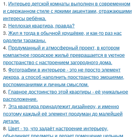
1.
Интерьер детской комнаты выполнен в современном
и сдержанном стиле с яркими акцентами, отражающими
интересы ребёнка.
2.
Неплохая квартира, правда?
3.
Жил я тогда в обычной хрущёвке, и как-то раз нас
одолели тараканы.
4.
Продуманный и атмосферный проект, в котором
компактное городское жильё превращается в уютное
пространство с настроением загородного дома.
5.
Фотографии в интерьере - это не просто элемент
декора, а способ наполнить пространство эмоциями,
воспоминаниями и личным смыслом.
6.
Главное достоинство этой квартиры - её уникальное
расположение.
7.
Эта квартира принадлежит дизайнеру, и именно
поэтому каждый её элемент продуман до малейшей
детали.
8.
Цвет - то, что задаёт настроение интерьеру,
объединяет предметы и делает помещение цельным.