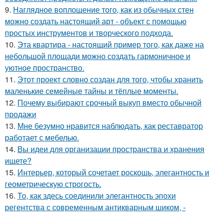
9.
Наглядное воплощение того, как из обычных стен
можно создать настоящий арт - объект с помощью
простых инструментов и творческого подхода.
10.
Эта квартира - настоящий пример того, как даже на
небольшой площади можно создать гармоничное и
уютное пространство.
11.
Этот проект словно создан для того, чтобы хранить
маленькие семейные тайны и тёплые моменты.
12.
Почему выбирают срочный выкуп вместо обычной
продажи
13.
Мне безумно нравится наблюдать, как реставратор
работает с мебелью.
14.
Вы идеи для организации пространства и хранения
ищете?
15.
Интерьер, который сочетает роскошь, элегантность и
геометрическую строгость.
16.
То, как здесь соединили элегантность эпохи
регентства с современным антикварным шиком, -