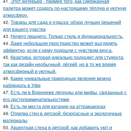
41.
Этот интерьер - пример того, как сдержанная
палитра может создать по-настоящему тёплую и уютную
атмосферу.
42.
Товары для сада и отдыха: обзор лучших решений
для вашего участка
43.
Ничего лишнего. Только стиль и функциональность.
44.
Даже небольшое пространство может выглядеть
эффектно, если к нему подошли с чувством вкуса.
45.
Квартира, которая идеально подходит для студента,
так как дизайн необычный, лёгкий, но в то же время
атмосферный и уютный.
46.
Какие уникальные природные явления можно
наблюдать в Уфе
47.
Есть ли в Воронеже легенды или мифы, связанные с
его достопримечательностями
48.
Есть ли места для катания на аттракционах
49.
Отделка стен в детской: безопасные и экологичные
материалы
50.
Акцентная стена в детской: как добавить уют и