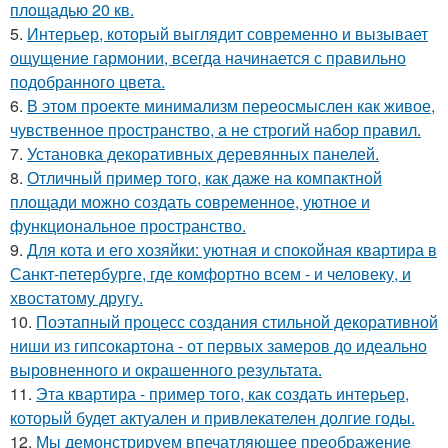
площадью 20 кв.
5.
Интерьер, который выглядит современно и вызывает
ощущение гармонии, всегда начинается с правильно
подобранного цвета.
6.
В этом проекте минимализм переосмыслен как живое,
чувственное пространство, а не строгий набор правил.
7.
Установка декоративных деревянных панелей.
8.
Отличный пример того, как даже на компактной
площади можно создать современное, уютное и
функциональное пространство.
9.
Для кота и его хозяйки: уютная и спокойная квартира в
Санкт-петербурге, где комфортно всем - и человеку, и
хвостатому другу.
10.
Поэтапный процесс создания стильной декоративной
ниши из гипсокартона - от первых замеров до идеально
выровненного и окрашенного результата.
11.
Эта квартира - пример того, как создать интерьер,
который будет актуален и привлекателен долгие годы.
12.
Мы демонстрируем впечатляющее преображение