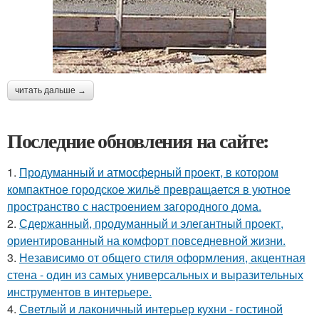
читать дальше →
Последние обновления на сайте:
1.
Продуманный и атмосферный проект, в котором
компактное городское жильё превращается в уютное
пространство с настроением загородного дома.
2.
Сдержанный, продуманный и элегантный проект,
ориентированный на комфорт повседневной жизни.
3.
Независимо от общего стиля оформления, акцентная
стена - один из самых универсальных и выразительных
инструментов в интерьере.
4.
Светлый и лаконичный интерьер кухни - гостиной