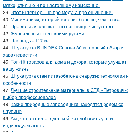
мягко, стильно и по-настоящему изысканно.
39.
Этот интерьер - не про моду, а про ощущение.
40.
Минимализм, который говорит больше, чем слова.
41.
Правильная уборка - это настоящее искусство.
42.
Журнальный стол своими руками.
43.
Площадь - 117 кв.
44.
Штукатурка BUNDEX Основа 30 кг: полный обзор и
характеристики
45.
Топ-10 товаров для дома и декора, которые улучшат
вашу жизнь
46.
Штукатурка стен из газобетона снаружи: технология и
особенности
47.
Лучшие строительные материалы в СТД «Петрович»:
выбор профессионалов
48.
Какие природные заповедники находятся рядом со
Ступино
49.
Акцентная стена в детской: как добавить уют и
индивидуальность