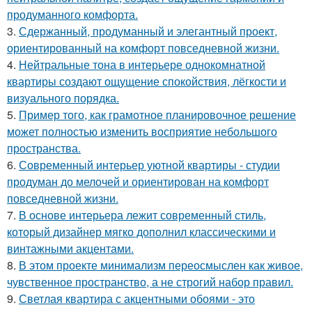
продуманного комфорта.
3.
Сдержанный, продуманный и элегантный проект,
ориентированный на комфорт повседневной жизни.
4.
Нейтральные тона в интерьере однокомнатной
квартиры создают ощущение спокойствия, лёгкости и
визуального порядка.
5.
Пример того, как грамотное планировочное решение
может полностью изменить восприятие небольшого
пространства.
6.
Современный интерьер уютной квартиры - студии
продуман до мелочей и ориентирован на комфорт
повседневной жизни.
7.
В основе интерьера лежит современный стиль,
который дизайнер мягко дополнил классическими и
винтажными акцентами.
8.
В этом проекте минимализм переосмыслен как живое,
чувственное пространство, а не строгий набор правил.
9.
Светлая квартира с акцентными обоями - это