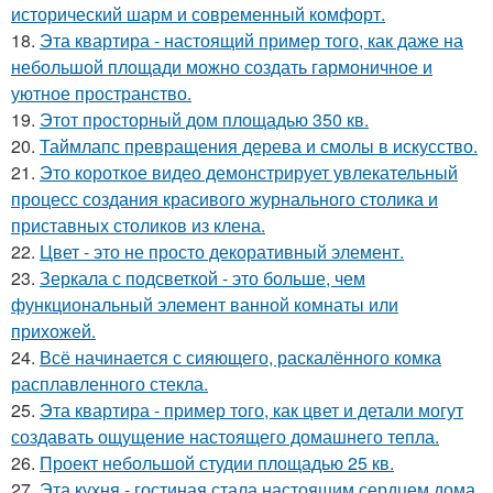
исторический шарм и современный комфорт.
18.
Эта квартира - настоящий пример того, как даже на
небольшой площади можно создать гармоничное и
уютное пространство.
19.
Этот просторный дом площадью 350 кв.
20.
Таймлапс превращения дерева и смолы в искусство.
21.
Это короткое видео демонстрирует увлекательный
процесс создания красивого журнального столика и
приставных столиков из клена.
22.
Цвет - это не просто декоративный элемент.
23.
Зеркала с подсветкой - это больше, чем
функциональный элемент ванной комнаты или
прихожей.
24.
Всё начинается с сияющего, раскалённого комка
расплавленного стекла.
25.
Эта квартира - пример того, как цвет и детали могут
создавать ощущение настоящего домашнего тепла.
26.
Проект небольшой студии площадью 25 кв.
27.
Эта кухня - гостиная стала настоящим сердцем дома.