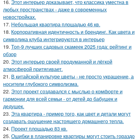
16.
Этот интерьер доказывает, что классика уместна в
любых пространствах - даже в современных
новостройках.
17.
Небольшая квартира площадью 46 кв.
18.
Корпоративная идентичность и брендинг. Как цвета и
символика клуба интегрируются в интерьер
19.
Топ-9 лучших садовых скамеек 2025 года: рейтинг и
обзор
20.
Этот интерьер своей продуманной и лёгкой
атмосферой притягивает.
21.
В китайской культуре цветы - не просто украшение, а
носители глубокого символизма.
22.
Этот проект создавался с мыслью о комфорте и
гармонии для всей семьи - от детей до бабушек и
дедушек.
23.
Эта квартира - пример того, как цвет и детали могут
создавать ощущение настоящего домашнего тепла.
24.
Проект площадью 83 кв.
25.
Ошибки в планировке квартиры могут стоить гораздо