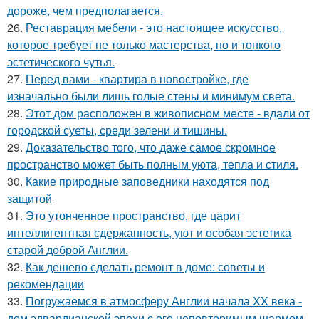
дороже, чем предполагается.
26.
Реставрация мебели - это настоящее искусство,
которое требует не только мастерства, но и тонкого
эстетического чутья.
27.
Перед вами - квартира в новостройке, где
изначально были лишь голые стены и минимум света.
28.
Этот дом расположен в живописном месте - вдали от
городской суеты, среди зелени и тишины.
29.
Доказательство того, что даже самое скромное
пространство может быть полным уюта, тепла и стиля.
30.
Какие природные заповедники находятся под
защитой
31.
Это утонченное пространство, где царит
интеллигентная сдержанность, уют и особая эстетика
старой доброй Англии.
32.
Как дешево сделать ремонт в доме: советы и
рекомендации
33.
Погружаемся в атмосферу Англии начала XX века -
дом эдвардианской эпохи с его неповторимым шармом