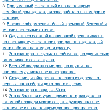
8.
Продуманный, элегантный и по-настоящему
семейный дом, где каждая зона работает на комфорт и
эстетику.
9.
В основе оформления - белый, кремовый, бежевый и
мягкие пастельные оттенки.
10.
Однушка со сложной планировкой превратилась в
по-настоящему элегантное пространство, где каждый
метр работает на комфорт и красоту.
11.
Эта квартира - результат необычного, но удивительно
гармоничного союза вкусов.
12.
Всего 25 квадратных метров, но внутри - по-
настоящему уникальное пространство.
13.
Создание дизайнерского стеллажа из дерева - от
первых шагов сборки до готового изделия.
14.
Эта квартира площадью 50 кв.
15.
Эта небольшая студия - пример того, как даже на
скромной площади можно создать функциональное,
эстетичное и по-настоящему уютное пространство.