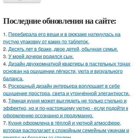
Последние обновления на сайте:
1.
Перебирала его вещи и в рюкзаке наткнулась на
пустую упаковку от каких-то таблеток.
2.
Десять лет в браке, двое детей, обычная семья.
3.
У моей дочери родился сын.
4.
Дизайн двухкомнатной квартиры в пастельных тонах
основан на ощущении лёгкости, уюта и визуального
баланса.
5.
Роскошный дизайн интерьера воплощает в себе
ощущение простора, света и утончённой элегантности.
6.
Тёмная кухня может выглядеть не только стильно и
эффектно, но и по-настоящему уютно - если подойти к
оформлению осознанно и продуманно.
7.
Кухня оформлена в тёплой и уютной атмосфере,
которая располагает к спокойным семейным ужинам и
приятным беседам за столом.