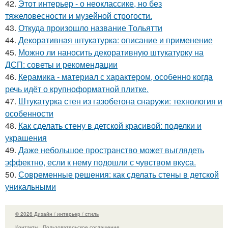
42.
Этот интерьер - о неоклассике, но без
тяжеловесности и музейной строгости.
43.
Откуда произошло название Тольятти
44.
Декоративная штукатурка: описание и применение
45.
Можно ли наносить декоративную штукатурку на
ДСП: советы и рекомендации
46.
Керамика - материал с характером, особенно когда
речь идёт о крупноформатной плитке.
47.
Штукатурка стен из газобетона снаружи: технология и
особенности
48.
Как сделать стену в детской красивой: поделки и
украшения
49.
Даже небольшое пространство может выглядеть
эффектно, если к нему подошли с чувством вкуса.
50.
Современные решения: как сделать стены в детской
уникальными
© 2026 Дизайн / интерьер / стиль
Контакты
Пользовательское соглашение