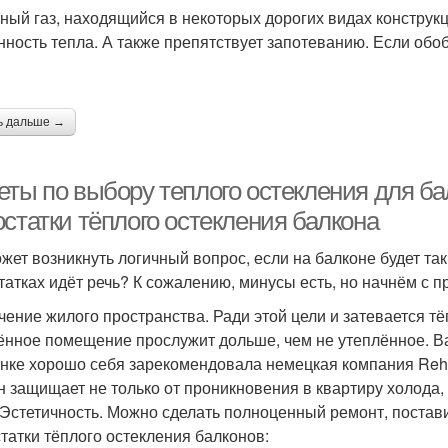
ный газ, находящийся в некоторых дорогих видах конструкц
нность тепла. А также препятствует запотеванию. Если об
ь дальше →
еты по выбору теплого остекления для б
статки тёплого остекления балкона
жет возникнуть логичный вопрос, если на балконе будет так ж
татках идёт речь? К сожалению, минусы есть, но начнём с 
чение жилого пространства. Ради этой цели и затевается т
ённое помещение прослужит дольше, чем не утеплённое. 
нке хорошо себя зарекомендовала немецкая компания Reha
н защищает не только от проникновения в квартиру холода,
Эстетичность. Можно сделать полноценный ремонт, постави
татки тёплого остекления балконов: