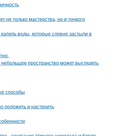
вечность
т не только мастерства, но и тонкого
 капель воды, которые словно застыли в
тно.
же небольшое пространство может выглядеть
ые способы
но положить и настроить
собенности
ство - сочетание тёмного шоколада и бордо