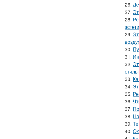
26.
Де
27.
Эт
28.
Ре
эстети
29.
Эт
возду
30.
Пу
31.
Ин
32.
Эт
стильн
33.
Ка
34.
Эт
35.
Ре
36.
Чт
37.
По
38.
На
39.
Те
40.
Ок
41.
Ко