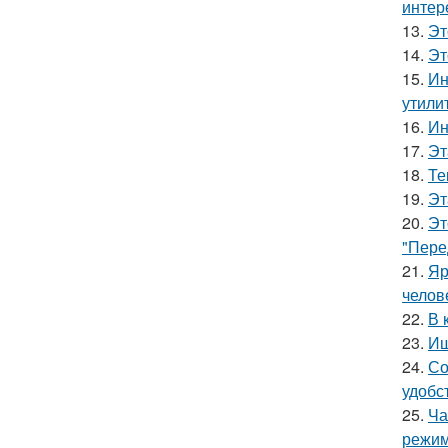
интер
13.
Эт
14.
Эт
15.
Ин
утили
16.
Ин
17.
Эт
18.
Те
19.
Эт
20.
Эт
"Пере
21.
Яр
челов
22.
В 
23.
Ищ
24.
Со
удобс
25.
Ча
режим