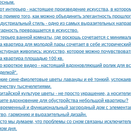
есным.
от интерьер - настоящее произведение искусства, в которо
о пример того, как можно объединить элегантность прошло
дустриальный стиль - одно из самых выразительных напра
тарность превращается в искусство.
терьер ванной комнаты, где роскошь сочетается с минима
а квартира для молодой пары сочетает в себе историческ
кстурная живопись: искусство, которое можно почувствоват
а квартира площадью 100 кв.
о короткое видео - настоящий вдохновляющий ролик для вс
делкой".
кие сине-фиолетовые цветы лаванды и её тонкий, успокаив
ечеству тысячелетиями.
китайской культуре цветы - не просто украшение, а носител
ете вдохновение для обустройства небольшой квартиры?
временный и функциональный загородный дом с элементами
тво, гармонию и выразительный дизайн.
сто мы думаем, что проблемы со сном связаны исключител
ом дня.