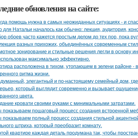
ледние обновления на сайте:
гда помощь нужна в самых неожиданных ситуациях - и спас
о для Натальи началось как обычно: лекция, аудитория, кон
ор обоев часто кажется простым делом до тех пор, пока ру
лекция разных прихожих, объединённых современным стиле
мотное зонирование и стильные решения легли в основу ин
использован максимально эффективно.
ртира расположена в тихом, утопающем в зелени районе - 
ренного ритма жизни.
думанный, элегантный и по-настоящему семейный дом, где 
ерьер, который выглядит современно и вызывает ощущение
ранного цвета.
дание кровати своими руками с минимальными затратами.
 показываем пошаговый процесс создания встроенной меб
 показываем полный процесс создания стильной акцентной 
ьного штриха, который преобразит комнату.
этой квартире каждая деталь продумана так, чтобы простра