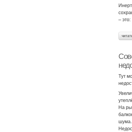
Инерт
сохра
– это:
читат
Сов
недо
Тут мо
недос
Увели
утепл
На ры
балко
шума.
Недос