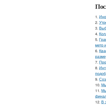
Пос
1.
Ино
2.
Утр
3.
Выб
4.
Кол
5.
Гра
метр 
6.
Ква
разме
7.
Про
8.
Инт
подоб
9.
Соз
10.
Мы
11.
Мы
финал
12.
В 