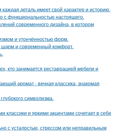
м каждая деталь имеет свой характер и историю.
го с функциональностью настоящего.
влений современного дизайна, в котором
лизмом и утончённостью форм.
ий шарм и современный комфорт.
ь.
ех, кто занимается реставрацией мебели и
ающий аромат - вечная классика, знакомая
и глубокого символизма.
 классики и яркими акцентами сочетает в себе
ьно с усталостью, стрессом или неправильным