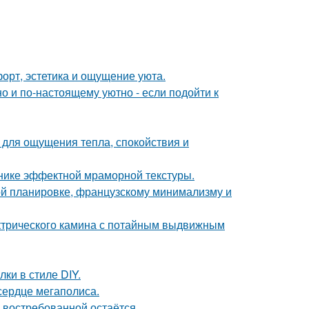
форт, эстетика и ощущение уюта.
о и по-настоящему уютно - если подойти к
о для ощущения тепла, спокойствия и
хнике эффектной мраморной текстуры.
ой планировке, французскому минимализму и
ктрического камина с потайным выдвижным
и в стиле DIY.
сердце мегаполиса.
 востребованной остаётся.