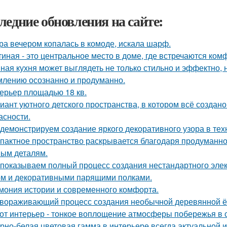
ледние обновления на сайте:
ра вечером копалась в комоде, искала шарф.
тиная - это центральное место в доме, где встречаются ком
ная кухня может выглядеть не только стильно и эффектно, н
лению осознанно и продуманно.
ерьер площадью 18 кв.
иант уютного детского пространства, в котором всё создан
асности.
демонстрируем создание яркого декоративного узора в те
пактное пространство раскрывается благодаря продуманн
ым деталям.
показываем полный процесс создания нестандартного эле
м и декоративными парящими полками.
мония истории и современного комфорта.
вораживающий процесс создания необычной деревянной ёлк
от интерьер - тонкое воплощение атмосферы побережья в 
рно-белая цветовая гамма в интерьере всегда актуальной и