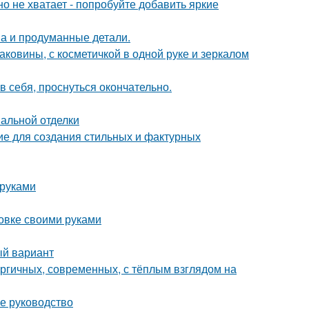
о не хватает - попробуйте добавить яркие
она и продуманные детали.
раковины, с косметичкой в одной руке и зеркалом
в себя, проснуться окончательно.
нальной отделки
ие для создания стильных и фактурных
 руками
овке своими руками
ый вариант
ергичных, современных, с тёплым взглядом на
е руководство