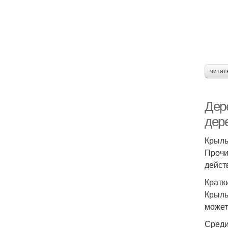
читат
Дер
дер
Крыль
Прочи
дейст
Кратк
Крыль
может
Среди