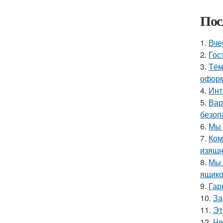
Пос
1.
Вче
2.
Гос
3.
Тём
оформ
4.
Инт
5.
Вар
безоп
6.
Мы 
7.
Ком
изящн
8.
Мы 
ящико
9.
Гар
10.
За
11.
Эт
12.
Че