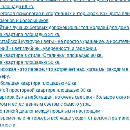
 площади 56 кв.
етовая психология в спортивных интерьерах. Как цвета вли
сменов и болельщиков
йтинг лучших беговых дорожек 2025: топ моделей для дома
а квартира площадью 31 кв.
китайской культуре цветы - не просто украшение, а носител
ний - цвет глубины, уверенности и гармонии.
а квартира в стиле "Сталинка" площадью 80 кв.
а квартира площадью 50 кв.
ихожая - это первое, что встречает нас, когда мы заходим 
ьеру.
большая квартира площадью 42 кв.
этой просторной квартире площадью 83 кв.
артира была небольшая, но очень светлая - большое окно 
хом и естественным светом с самого утра.
о тонкий диалог между прошлым и настоящим.
временные интерьеры всё чаще уходят от демонстративно
нтности.