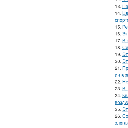
13.
На
14.
Цв
спорт
15.
Ре
16.
Эт
17.
В 
18.
Си
19.
Эт
20.
Эт
21.
Пр
интер
22.
Не
23.
В 
24.
Кв
возду
25.
Эт
26.
Со
элега