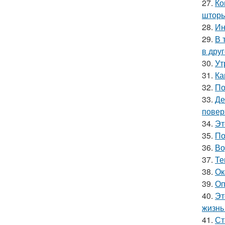
27.
Ко
шторы
28.
Ин
29.
В 
в друг
30.
Ут
31.
Ка
32.
По
33.
Де
повер
34.
Эт
35.
По
36.
Во
37.
Те
38.
Ок
39.
Оп
40.
Эт
жизнь 
41.
Ст