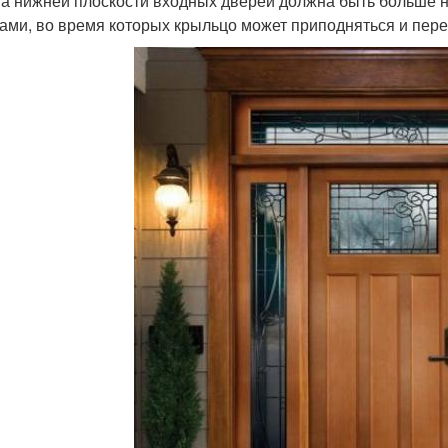
а нижней плоскости входных дверей должна быть больше на
ами, во время которых крыльцо может приподняться и перег