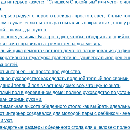
гда интерьер кажется "Слишком Спокойным" или чего-то явн
.
терьер радует с первого взгляда - простор, свет, тёплые т
том случае, если вы хоть раз пытались накраситься, стоя у 
ой - значит, да, нужен.
ро понедельника. Быстро в душ, чтобы взбодриться, прийти 
к я сама справилась с ремонтом за два месяца
лный цикл ремонта частного дома: от планирования до фи
коративная штукатурка травертино - универсальное решен
хностей.
от интерьер - не просто про удобство.
лное руководство: как сделать водяной теплый пол своими
дяной теплый пол в частном доме: всё, что нужно знать
плый пол в деревянном доме: полное руководство по устан
еан своими руками.
тимальная высота обеденного стола: как выбрать идеальн
от интерьер создавался для молодой пары с ребёнком - эн
и уют.
андартные размеры обеденного стола для 8 человек: полно