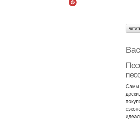
читат
Вас
Пес
пес
Самый
доски
покуп
сэкон
идеал