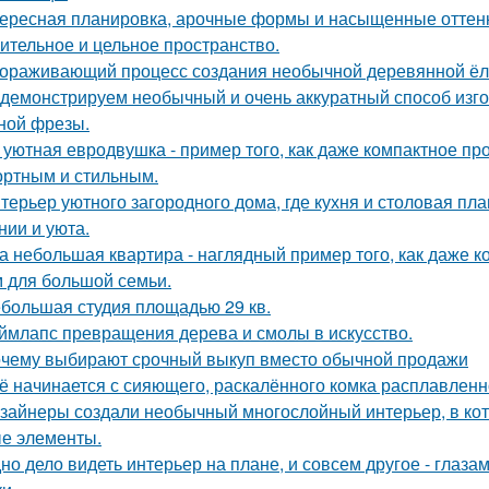
ересная планировка, арочные формы и насыщенные оттенк
ительное и цельное пространство.
ораживающий процесс создания необычной деревянной ёлки
демонстрируем необычный и очень аккуратный способ изго
ной фрезы.
 уютная евродвушка - пример того, как даже компактное пр
ртным и стильным.
терьер уютного загородного дома, где кухня и столовая пл
нии и уюта.
а небольшая квартира - наглядный пример того, как даже 
 для большой семьи.
большая студия площадью 29 кв.
ймлапс превращения дерева и смолы в искусство.
чему выбирают срочный выкуп вместо обычной продажи
ё начинается с сияющего, раскалённого комка расплавленно
зайнеры создали необычный многослойный интерьер, в кот
е элементы.
но дело видеть интерьер на плане, и совсем другое - глаза