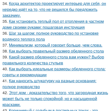
34.
Когда архитектор проектирует интерьер для себя, он
нередко идёт на то, что не решился бы предложить
заказчику.
35.
Как установить теплый пол от отопления в частном
доме своими руками: пошаговая инструкция
36.
Шаг за шагом: полное руководство по установке
водяного теплого пола
37.
Минимализм, который говорит больше, чем слова.
38.
Как выбрать правильный размер обеденного стола
39.
Какой размер обеденного стола вам нужен? Выбор
правильного количества стульев
40.
Как выбрать идеальные размеры обеденного стола:
советы и рекомендации
41.
Как наносить штукатурку на разные основания:
полное руководство
42.
Этот дом - доказательство того, что загородная жизнь
может быть не только спокойной, но и насыщенной
красками.
43.
Коричневый с голубым в постельных тонах - это