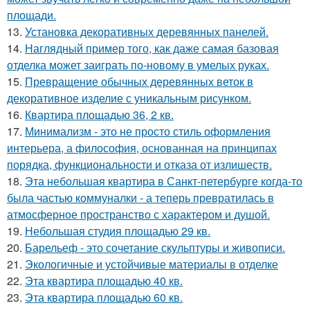
площади.
13.
Установка декоративных деревянных панелей.
14.
Наглядный пример того, как даже самая базовая
отделка может заиграть по-новому в умелых руках.
15.
Превращение обычных деревянных веток в
декоративное изделие с уникальным рисунком.
16.
Квартира площадью 36, 2 кв.
17.
Минимализм - это не просто стиль оформления
интерьера, а философия, основанная на принципах
порядка, функциональности и отказа от излишеств.
18.
Эта небольшая квартира в Санкт-петербурге когда-то
была частью коммуналки - а теперь превратилась в
атмосферное пространство с характером и душой.
19.
Небольшая студия площадью 29 кв.
20.
Барельеф - это сочетание скульптуры и живописи.
21.
Экологичные и устойчивые материалы в отделке
22.
Эта квартира площадью 40 кв.
23.
Эта квартира площадью 60 кв.