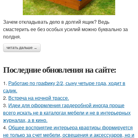
Зачем откладывать дело в долгий ящик? Ведь
смастерить ее без особых усилий можно буквально за
полдня.
читать дальше →
Последние обновления на сайте:
1.
Работаю по графику 2/2, сыну четыре года, ходит в
садик.
2.
Встреча на ночной трассе.
3.
Идеи для оформления гардеробной иногда проще
всего искать не в каталогах мебели и не в интерьерных
журналах, а в кино.
4.
Общее восприятие интерьера квартиры формируется
не только за счет мебели, освещения и аксессуаров, но и