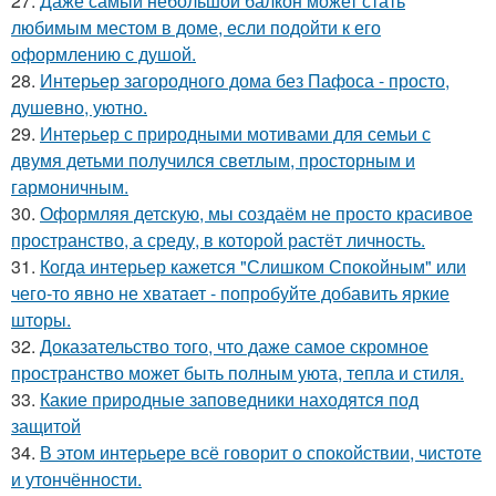
27.
Даже самый небольшой балкон может стать
любимым местом в доме, если подойти к его
оформлению с душой.
28.
Интерьер загородного дома без Пафоса - просто,
душевно, уютно.
29.
Интерьер с природными мотивами для семьи с
двумя детьми получился светлым, просторным и
гармоничным.
30.
Оформляя детскую, мы создаём не просто красивое
пространство, а среду, в которой растёт личность.
31.
Когда интерьер кажется "Слишком Спокойным" или
чего-то явно не хватает - попробуйте добавить яркие
шторы.
32.
Доказательство того, что даже самое скромное
пространство может быть полным уюта, тепла и стиля.
33.
Какие природные заповедники находятся под
защитой
34.
В этом интерьере всё говорит о спокойствии, чистоте
и утончённости.