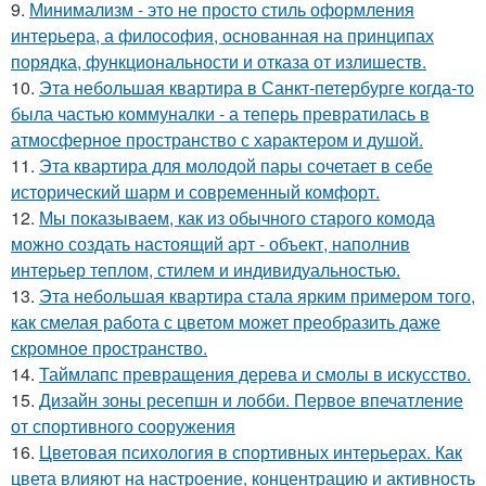
9.
Минимализм - это не просто стиль оформления
интерьера, а философия, основанная на принципах
порядка, функциональности и отказа от излишеств.
10.
Эта небольшая квартира в Санкт-петербурге когда-то
была частью коммуналки - а теперь превратилась в
атмосферное пространство с характером и душой.
11.
Эта квартира для молодой пары сочетает в себе
исторический шарм и современный комфорт.
12.
Мы показываем, как из обычного старого комода
можно создать настоящий арт - объект, наполнив
интерьер теплом, стилем и индивидуальностью.
13.
Эта небольшая квартира стала ярким примером того,
как смелая работа с цветом может преобразить даже
скромное пространство.
14.
Таймлапс превращения дерева и смолы в искусство.
15.
Дизайн зоны ресепшн и лобби. Первое впечатление
от спортивного сооружения
16.
Цветовая психология в спортивных интерьерах. Как
цвета влияют на настроение, концентрацию и активность