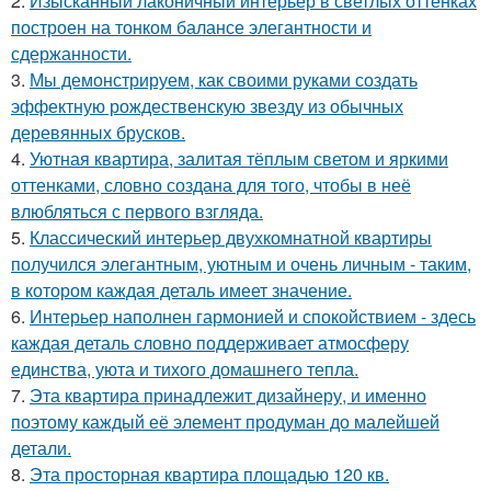
2.
Изысканный лаконичный интерьер в светлых оттенках
построен на тонком балансе элегантности и
сдержанности.
3.
Мы демонстрируем, как своими руками создать
эффектную рождественскую звезду из обычных
деревянных брусков.
4.
Уютная квартира, залитая тёплым светом и яркими
оттенками, словно создана для того, чтобы в неё
влюбляться с первого взгляда.
5.
Классический интерьер двухкомнатной квартиры
получился элегантным, уютным и очень личным - таким,
в котором каждая деталь имеет значение.
6.
Интерьер наполнен гармонией и спокойствием - здесь
каждая деталь словно поддерживает атмосферу
единства, уюта и тихого домашнего тепла.
7.
Эта квартира принадлежит дизайнеру, и именно
поэтому каждый её элемент продуман до малейшей
детали.
8.
Эта просторная квартира площадью 120 кв.